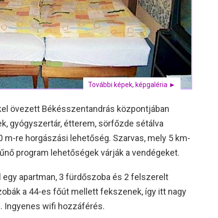
További képek, képgaléria ►
kel övezett Békésszentandrás központjában
ek, gyógyszertár, étterem, sörfőzde sétálva
0 m-re horgászási lehetőség. Szarvas, mely 5 km-
kitűnő program lehetőségek várják a vendégeket.
 egy apartman, 3 fürdőszoba és 2 felszerelt
zobák a 44-es főút mellett fekszenek, így itt nagy
. Ingyenes wifi hozzáférés.