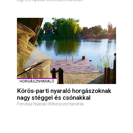
HORGÁSZNYARALÓ
Körös-parti nyaraló horgászoknak
nagy stéggel és csónakkal
Pendula Nyaraló Békésszentandrás