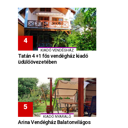
KIADÓ VENDÉGHÁZ
Tatán 4 +1 fős vendégház kiadó
üdülőövezetében
KIADÓ NYARALÓ
Arina Vendégház Balatonvilágos