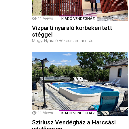
11
Views
KIADÓ VENDÉGHÁZ
Vízparti nyaraló körbekerített
stéggel
Mogyi Nyaraló Békésszentandrás
11
Views
KIADÓ VENDÉGHÁZ
Szíriusz Vendégház a Harcsási