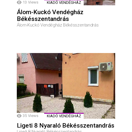
13
Views
KIADÓ VENDÉGHÁZ
Álom-Kuckó Vendégház
Békésszentandrás
Álom-Kuckó Vendégház Békésszentandrás
35
Views
KIADÓ VENDÉGHÁZ
Ligeti 8 Nyaraló Békésszentandrás
Ligeti 8 Nyaraló Békésszentandrás