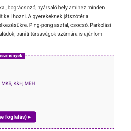
kkal, bográcsozó, nyársaló hely amihez minden
t kell hozni. A gyerekeknek játszótér a
delkezésükre. Ping-pong asztal, csocsó. Parkolási
aládok, baráti társaságok számára is ajánlom
dvezmények
P, MKB, K&H, MBH
ne foglalás) ▸