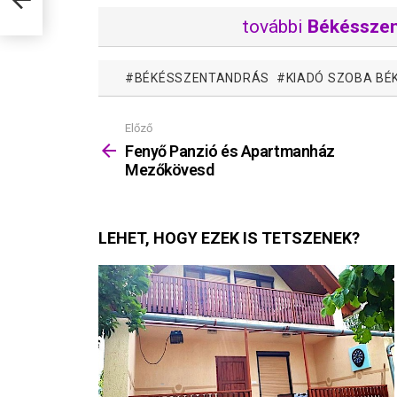
további
Békésszen
BÉKÉSSZENTANDRÁS
KIADÓ SZOBA B
Előző
Mutass
többet
Fenyő Panzió és Apartmanház
Mezőkövesd
LEHET, HOGY EZEK IS TETSZENEK?