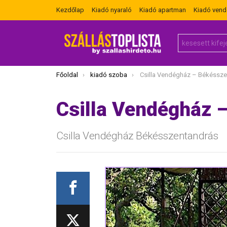
Kezdőlap
Kiadó nyaraló
Kiadó apartman
Kiadó ven
Search
for:
Itt vagy most:
Főoldal
kiadó szoba
Csilla Vendégház – Békéssze
Csilla Vendégház 
Csilla Vendégház Békésszentandrás