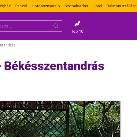
dégház
Panzió
Horgásznyaraló
Szobakiadás
Hotel
Balatoni szállásh
Top 10
ntandrás
– Békésszentandrás