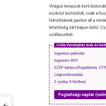
Virágos teraszok kerti bútoro
eszközt biztosítok, csak a husi
felnőtteknek pavilon áll a ren
lehetőség zárt kapun belül. Cs
szállásunkat.
Csilla Vendégház árak és ke
Ingyenes parkolás
Ingyenes WIFI
SZÉP kártya elfogadóhely: OT
Légkondícionálás
3 szoba, 9 férőhely
Foglaltsági naptár (onli