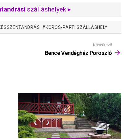
tandrási
szálláshelyek ▸
ÉKÉSSZENTANDRÁS
KÖRÖS-PARTI SZÁLLÁSHELY
Következő
Bence Vendégház Poroszló