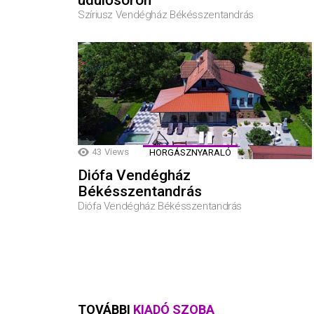
üdülősoron
Szíriusz Vendégház Békésszentandrás
43
Views
HORGÁSZNYARALÓ
Diófa Vendégház
Békésszentandrás
Diófa Vendégház Békésszentandrás
TOVÁBBI
KIADÓ SZOBA