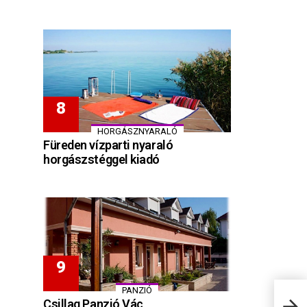
HORGÁSZNYARALÓ
Füreden vízparti nyaraló
horgászstéggel kiadó
PANZIÓ
Csillag Panzió Vác
Benc