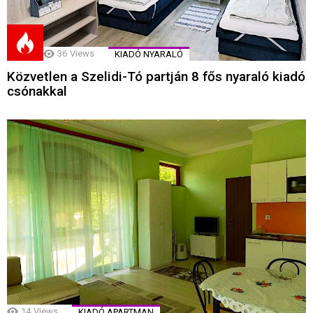
36
Views
KIADÓ NYARALÓ
Közvetlen a Szelidi-Tó partján 8 fős nyaraló kiadó
csónakkal
14
Views
KIADÓ APARTMAN