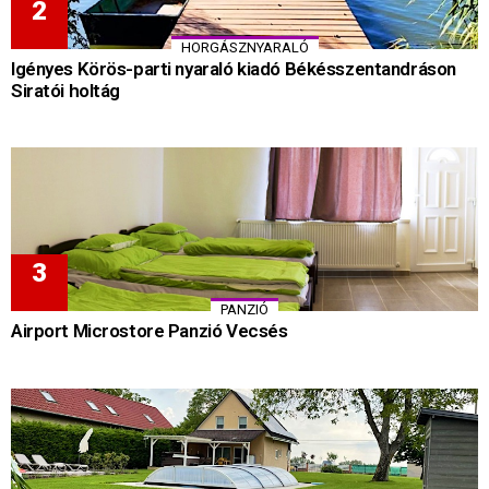
HORGÁSZNYARALÓ
Igényes Körös-parti nyaraló kiadó Békésszentandráson
Siratói holtág
PANZIÓ
Airport Microstore Panzió Vecsés