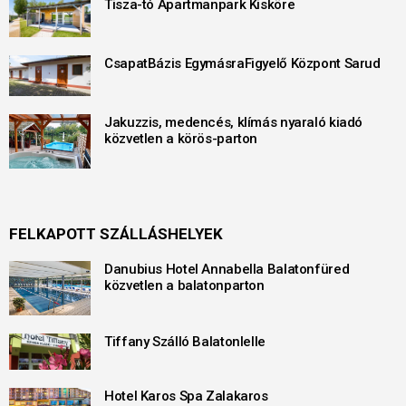
Tisza-tó Apartmanpark Kisköre
CsapatBázis EgymásraFigyelő Központ Sarud
Jakuzzis, medencés, klímás nyaraló kiadó
közvetlen a körös-parton
FELKAPOTT SZÁLLÁSHELYEK
Danubius Hotel Annabella Balatonfüred
közvetlen a balatonparton
Tiffany Szálló Balatonlelle
Hotel Karos Spa Zalakaros