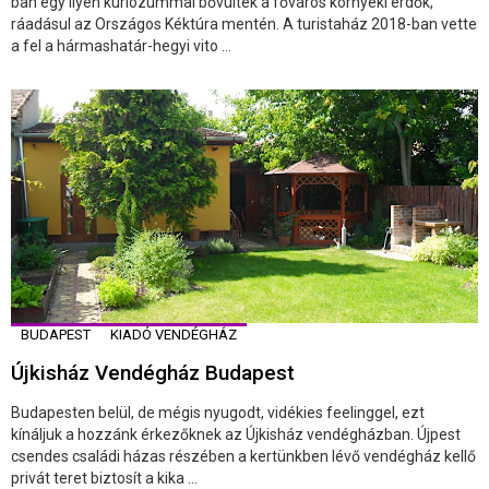
ban egy ilyen kuriózummal bővültek a főváros környéki erdők,
ráadásul az Országos Kéktúra mentén. A turistaház 2018-ban vette
a fel a hármashatár-hegyi vito ...
BUDAPEST
KIADÓ VENDÉGHÁZ
Újkisház Vendégház Budapest
Budapesten belül, de mégis nyugodt, vidékies feelinggel, ezt
kínáljuk a hozzánk érkezőknek az Újkisház vendégházban. Újpest
csendes családi házas részében a kertünkben lévő vendégház kellő
privát teret biztosít a kika ...