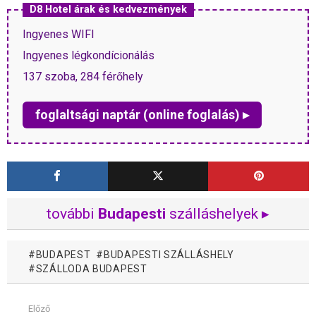
D8 Hotel árak és kedvezmények
Ingyenes WIFI
Ingyenes légkondícionálás
137 szoba, 284 férőhely
foglaltsági naptár (online foglalás) ▸
további
Budapesti
szálláshelyek ▸
BUDAPEST
BUDAPESTI SZÁLLÁSHELY
SZÁLLODA BUDAPEST
Előző
Mutass