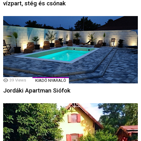
vízpart, stég és csónak
39
Views
KIADÓ NYARALÓ
Jordáki Apartman Siófok