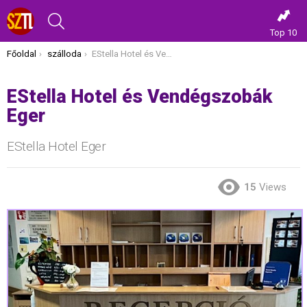
KERESÉS
Top 10
Itt vagy most:
Főoldal
szálloda
EStella Hotel és Vendégszobák Eger
EStella Hotel és Vendégszobák
Eger
EStella Hotel Eger
15
Views