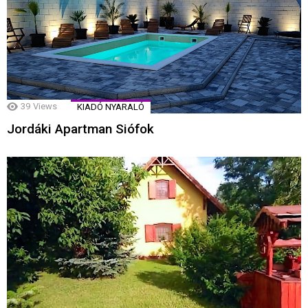
39
Views
KIADÓ NYARALÓ
Jordáki Apartman Siófok