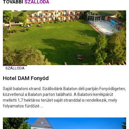
TOVÁBBI
SZÁLLODA
SZÁLLODA
Hotel DAM Fonyód
Saját balatoni strand. Szállodánk Balaton déli partján Fonyódligeten,
közvetlenül a Balaton parton található. A Balatoni kerékpárút
melletti 1,7 hektáros terület saját stranddal is rendelkezik, mely
folyamatos fürdőzé ...