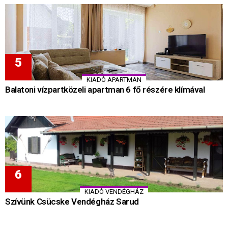
KIADÓ APARTMAN
Balatoni vízpartközeli apartman 6 fő részére klímával
KIADÓ VENDÉGHÁZ
Szívünk Csücske Vendégház Sarud