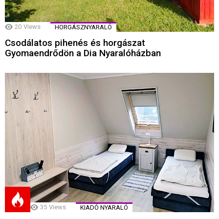
20
Views
HORGÁSZNYARALÓ
Csodálatos pihenés és horgászat
Gyomaendrődön a Dia Nyaralóházban
35
Views
KIADÓ NYARALÓ