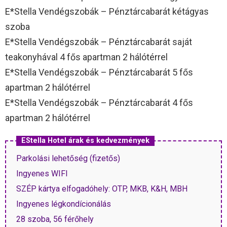
E*Stella Vendégszobák – Pénztárcabarát kétágyas
szoba
E*Stella Vendégszobák – Pénztárcabarát saját
teakonyhával 4 fős apartman 2 hálótérrel
E*Stella Vendégszobák – Pénztárcabarát 5 fős
apartman 2 hálótérrel
E*Stella Vendégszobák – Pénztárcabarát 4 fős
apartman 2 hálótérrel
EStella Hotel árak és kedvezmények
Parkolási lehetőség (fizetős)
Ingyenes WIFI
SZÉP kártya elfogadóhely: OTP, MKB, K&H, MBH
Ingyenes légkondícionálás
28 szoba, 56 férőhely