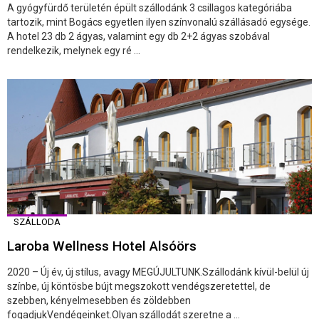
A gyógyfürdő területén épült szállodánk 3 csillagos kategóriába
tartozik, mint Bogács egyetlen ilyen színvonalú szállásadó egysége.
A hotel 23 db 2 ágyas, valamint egy db 2+2 ágyas szobával
rendelkezik, melynek egy ré ...
SZÁLLODA
Laroba Wellness Hotel Alsóörs
2020 – Új év, új stílus, avagy MEGÚJULTUNK.Szállodánk kívül-belül új
színbe, új köntösbe bújt megszokott vendégszeretettel, de
szebben, kényelmesebben és zöldebben
fogadjukVendégeinket.Olyan szállodát szeretne a ...