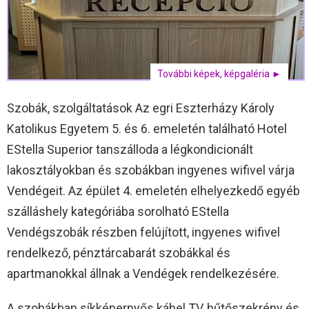
További képek, képgaléria ►
Szobák, szolgáltatások Az egri Eszterházy Károly
Katolikus Egyetem 5. és 6. emeletén található Hotel
EStella Superior tanszálloda a légkondicionált
lakosztályokban és szobákban ingyenes wifivel várja
Vendégeit. Az épület 4. emeletén elhelyezkedő egyéb
szálláshely kategóriába sorolható EStella
Vendégszobák részben felújított, ingyenes wifivel
rendelkező, pénztárcabarát szobákkal és
apartmanokkal állnak a Vendégek rendelkezésére.
A szobákban síkképernyős kábel TV, hűtőszekrény és