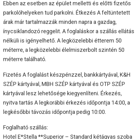
Ebben az esetben az épület melletti és előtti fizetős
parkolóhelyeken tud parkolni. Étkezés A feltüntetett
árak már tartalmazzák minden napra a gazdag,
ínycsiklandozó reggelit. A foglaláskor a szállás ellátás
nélküli is igényelhető. A legközelebbi étterem 50
méterre, a legközelebbi élelmiszerbolt szintén 50
méterre található.
Fizetés A foglalást készpénzzel, bankkártyával, K&H
SZÉP kártyával, MBH SZÉP kártyával és OTP SZÉP
kártyával lesz lehetősége kiegyenlíteni. Érkezés,
nyitva tartás A legkorábbi érkezés időpontja 14:00, a
legkésőbbi távozás időpontja pedig 10:00.
Foglalható szállás:
Hotel E*Stella **Superior – Standard kétágyas szoba