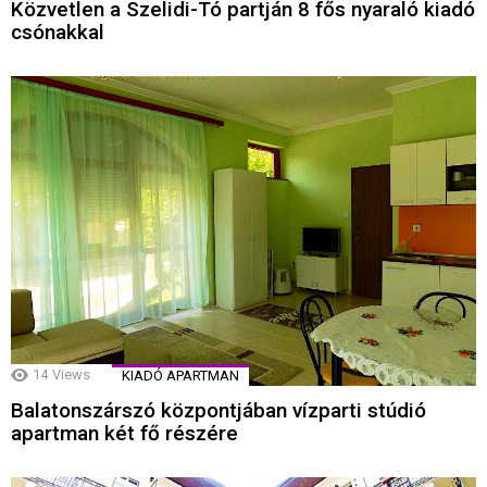
Közvetlen a Szelidi-Tó partján 8 fős nyaraló kiadó
csónakkal
14
Views
KIADÓ APARTMAN
Balatonszárszó központjában vízparti stúdió
apartman két fő részére