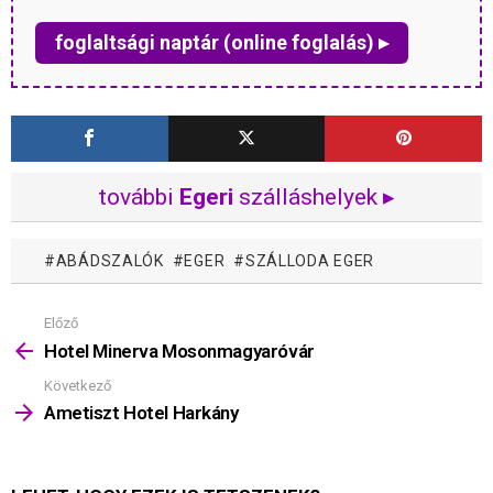
foglaltsági naptár (online foglalás) ▸
további
Egeri
szálláshelyek ▸
ABÁDSZALÓK
EGER
SZÁLLODA EGER
Előző
Mutass
többet
Hotel Minerva Mosonmagyaróvár
Következő
Ametiszt Hotel Harkány