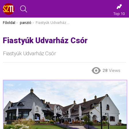
KERESÉS
Top 10
Itt vagy most:
Főoldal
panzió
Fiastyúk Udvarház Csór
Fiastyúk Udvarház Csór
Fiastyúk Udvarház Csór
28
Views