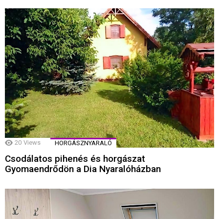
20
Views
HORGÁSZNYARALÓ
Csodálatos pihenés és horgászat
Gyomaendrődön a Dia Nyaralóházban