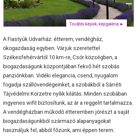
További képek, képgaléria ►
A Fiastyúk Udvarház: étterem, vendégház,
ökogazdaság egyben. Várjuk szeretettel
Székesfehérvártól 10 km-re, Csór községben, a
biogazdaságunk központjában fekvő hét szobás
panziónkban. Vidéki elegancia, csend, nyugalom
fogadja szállóvendégeinket, a szobákból a Sárréti
Tájvédelmi Körzetre nyílik kilátás. Minden szobában
ingyenes wifit biztosítunk, az ár a reggelit tartalmazza.
A vendégházban működő étteremben jórészt a saját
biogazdaságunkból származó alapanyagokat
használjuk fel, abból főzünk, ami éppen terem.