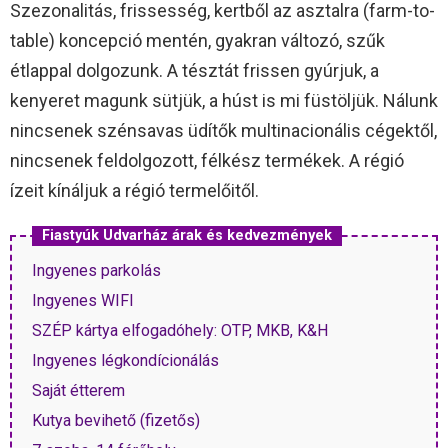
Szezonalitás, frissesség, kertből az asztalra (farm-to-
table) koncepció mentén, gyakran változó, szűk
étlappal dolgozunk. A tésztát frissen gyúrjuk, a
kenyeret magunk sütjük, a húst is mi füstöljük. Nálunk
nincsenek szénsavas üdítők multinacionális cégektől,
nincsenek feldolgozott, félkész termékek. A régió
ízeit kínáljuk a régió termelőitől.
Fiastyúk Udvarház árak és kedvezmények
Ingyenes parkolás
Ingyenes WIFI
SZÉP kártya elfogadóhely: OTP, MKB, K&H
Ingyenes légkondícionálás
Saját étterem
Kutya bevihető (fizetős)