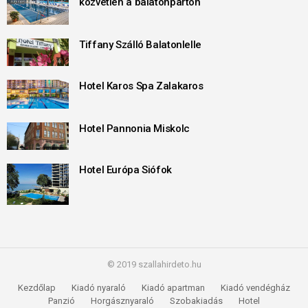
közvetlen a balatonparton
Tiffany Szálló Balatonlelle
Hotel Karos Spa Zalakaros
Hotel Pannonia Miskolc
Hotel Európa Siófok
© 2019 szallahirdeto.hu
Kezdőlap
Kiadó nyaraló
Kiadó apartman
Kiadó vendégház
Panzió
Horgásznyaraló
Szobakiadás
Hotel