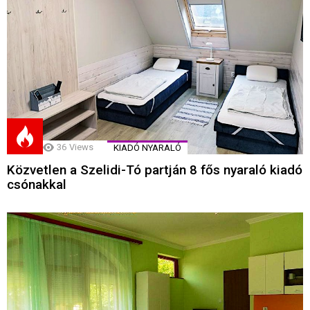
36
Views
KIADÓ NYARALÓ
Közvetlen a Szelidi-Tó partján 8 fős nyaraló kiadó
csónakkal