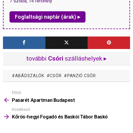
7 szoba, 14 férőhely
Foglaltsági naptár (árak) ▸
további
Csóri
szálláshelyek ▸
ABÁDSZALÓK
CSÓR
PANZIÓ CSÓR
Előző
Mutass
többet
Pasarét Apartman Budapest
Következő
Kőrös-hegyi Fogadó és Baskói Tábor Baskó