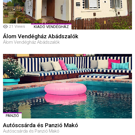
21
Views
KIADÓ VENDÉGHÁZ
Álom Vendégház Abádszalók
Álom Vendégház Abádszalók
PANZIÓ
Autóscsárda és Panzió Makó
Autóscsárda és Panzió Makó