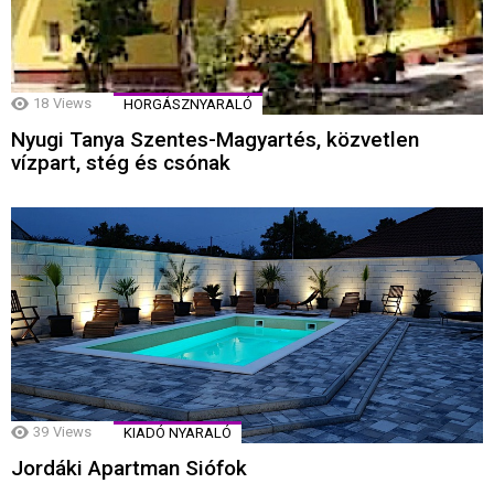
18
Views
HORGÁSZNYARALÓ
Nyugi Tanya Szentes-Magyartés, közvetlen
vízpart, stég és csónak
39
Views
KIADÓ NYARALÓ
Jordáki Apartman Siófok