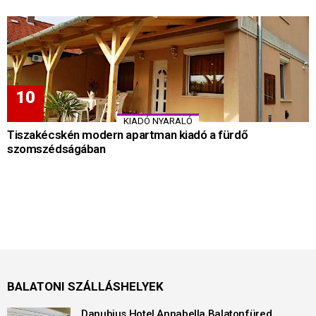
KIADÓ NYARALÓ
Tiszakécskén modern apartman kiadó a fürdő
szomszédságában
BALATONI SZÁLLÁSHELYEK
Danubius Hotel Annabella Balatonfüred