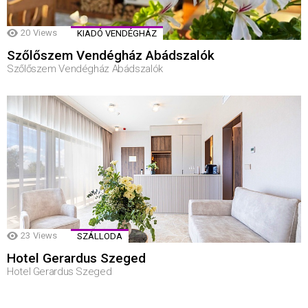
20
Views
KIADÓ VENDÉGHÁZ
Szőlőszem Vendégház Abádszalók
Szőlőszem Vendégház Abádszalók
23
Views
SZÁLLODA
Hotel Gerardus Szeged
Hotel Gerardus Szeged