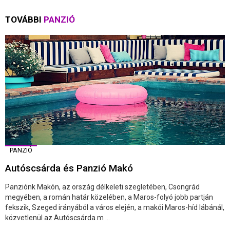
TOVÁBBI
PANZIÓ
PANZIÓ
Autóscsárda és Panzió Makó
Panziónk Makón, az ország délkeleti szegletében, Csongrád
megyében, a román határ közelében, a Maros-folyó jobb partján
fekszik, Szeged irányából a város elején, a makói Maros-híd lábánál,
közvetlenül az Autóscsárda m ...