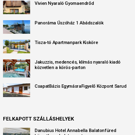
Vivien Nyaraló Gyomaendrőd
Panoráma Úszóház 1 Abádszalók
Tisza-tó Apartmanpark Kisköre
Jakuzzis, medencés, klímás nyaraló kiadó
közvetlen a körös-parton
CsapatBázis EgymásraFigyelő Központ Sarud
FELKAPOTT SZÁLLÁSHELYEK
Danubius Hotel Annabella Balatonfüred