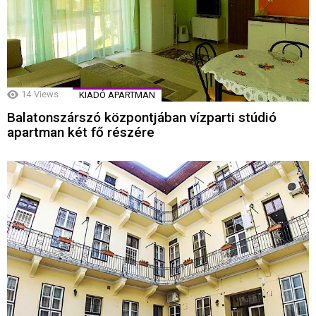
14
Views
KIADÓ APARTMAN
Balatonszárszó központjában vízparti stúdió
apartman két fő részére