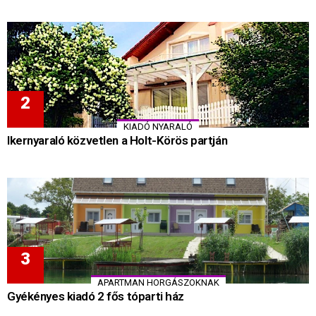
KIADÓ NYARALÓ
Ikernyaraló közvetlen a Holt-Körös partján
APARTMAN HORGÁSZOKNAK
Gyékényes kiadó 2 fős tóparti ház