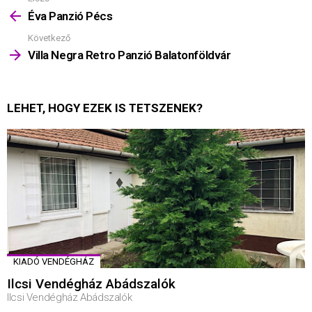
Mutass
többet
Éva Panzió Pécs
Következő
Villa Negra Retro Panzió Balatonföldvár
LEHET, HOGY EZEK IS TETSZENEK?
KIADÓ VENDÉGHÁZ
Ilcsi Vendégház Abádszalók
Ilcsi Vendégház Abádszalók