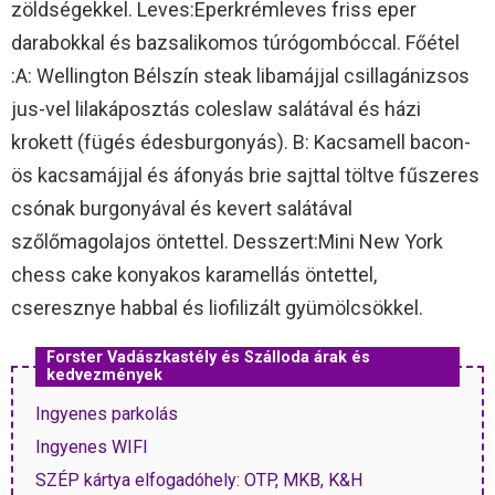
zöldségekkel. Leves:Eperkrémleves friss eper
darabokkal és bazsalikomos túrógombóccal. Főétel
:A: Wellington Bélszín steak libamájjal csillagánizsos
jus-vel lilakáposztás coleslaw salátával és házi
krokett (fügés édesburgonyás). B: Kacsamell bacon-
ös kacsamájjal és áfonyás brie sajttal töltve fűszeres
csónak burgonyával és kevert salátával
szőlőmagolajos öntettel. Desszert:Mini New York
chess cake konyakos karamellás öntettel,
cseresznye habbal és liofilizált gyümölcsökkel.
Forster Vadászkastély és Szálloda árak és
kedvezmények
Ingyenes parkolás
Ingyenes WIFI
SZÉP kártya elfogadóhely: OTP, MKB, K&H