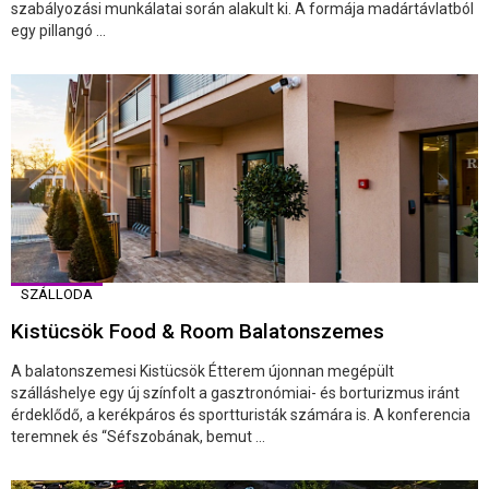
szabályozási munkálatai során alakult ki. A formája madártávlatból
egy pillangó ...
SZÁLLODA
Kistücsök Food & Room Balatonszemes
A balatonszemesi Kistücsök Étterem újonnan megépült
szálláshelye egy új színfolt a gasztronómiai- és borturizmus iránt
érdeklődő, a kerékpáros és sportturisták számára is. A konferencia
teremnek és “Séfszobának, bemut ...