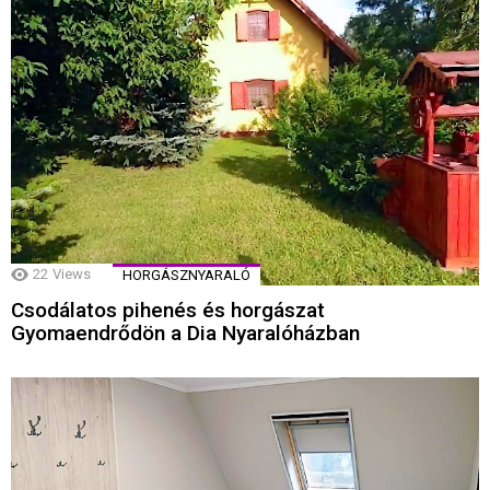
22
Views
HORGÁSZNYARALÓ
Csodálatos pihenés és horgászat
Gyomaendrődön a Dia Nyaralóházban