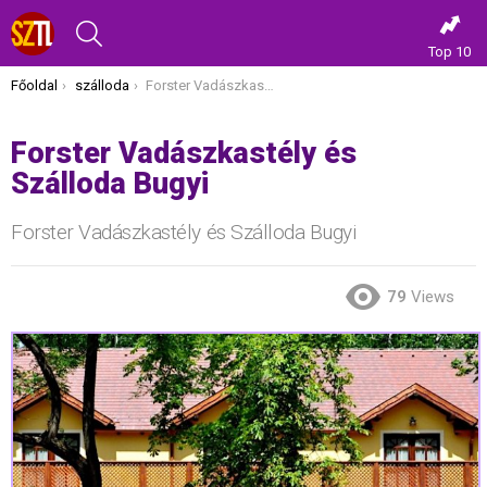
KERESÉS
Top 10
Itt vagy most:
Főoldal
szálloda
Forster Vadászkastély és Szálloda Bugyi
Forster Vadászkastély és
Szálloda Bugyi
Forster Vadászkastély és Szálloda Bugyi
79
Views