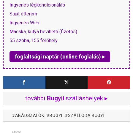
Ingyenes légkondícionálás
Saját étterem
Ingyenes WiFi
Macska, kutya bevihető (fizetős)
55 szoba, 155 férőhely
foglaltsági naptár (online foglalás) ▸
további
Bugyii
szálláshelyek ▸
ABÁDSZALÓK
BUGYI
SZÁLLODA BUGYI
Előző