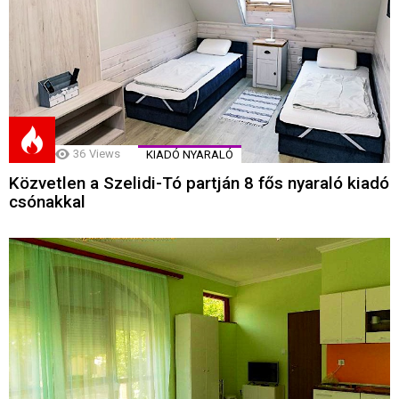
36
Views
KIADÓ NYARALÓ
Közvetlen a Szelidi-Tó partján 8 fős nyaraló kiadó
csónakkal