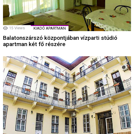
15
Views
KIADÓ APARTMAN
Balatonszárszó központjában vízparti stúdió
apartman két fő részére