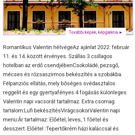
További képek, képgaléria ►
Romantikus Valentin hétvégeAz ajánlat 2022. február
11. és 14. között érvényes. Szállás 3 csillagos
hotelban az erdő csendjébenCsokoládé, pezsgő,
mécses és rózsaszirmos bekészítés a szobákba.
Félpanziós ellátás, mely bőséges svédasztalos
reggelit és egy gyertyafényes 4 fogásás különleges
Valentin napi vacsorát tartalmaz. Extra csomag
tartalom:Lufi bekészítésVirágcsokorValentin napi
menü:Ár tartalmaz: Előétel, leves, 1 főétel és
desszert. Előétel :Tepertőkrém házi kaláccsal és