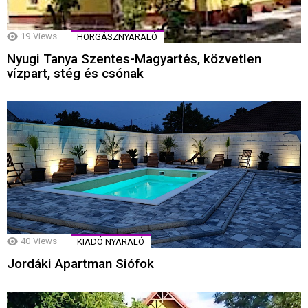
19
Views
HORGÁSZNYARALÓ
Nyugi Tanya Szentes-Magyartés, közvetlen
vízpart, stég és csónak
40
Views
KIADÓ NYARALÓ
Jordáki Apartman Siófok