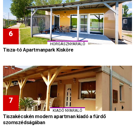
HORGÁSZNYARALÓ
Tisza-tó Apartmanpark Kisköre
KIADÓ NYARALÓ
Tiszakécskén modern apartman kiadó a fürdő
szomszédságában