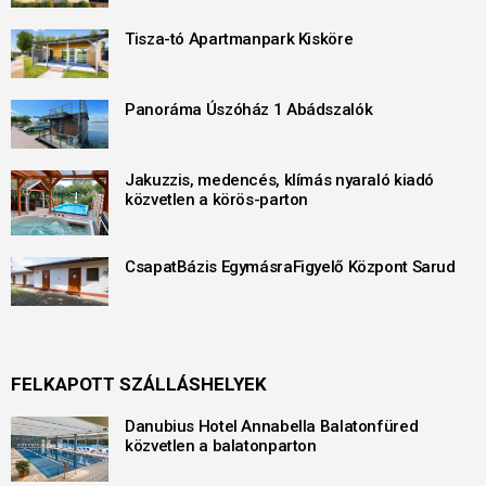
Tisza-tó Apartmanpark Kisköre
Panoráma Úszóház 1 Abádszalók
Jakuzzis, medencés, klímás nyaraló kiadó
közvetlen a körös-parton
CsapatBázis EgymásraFigyelő Központ Sarud
FELKAPOTT SZÁLLÁSHELYEK
Danubius Hotel Annabella Balatonfüred
közvetlen a balatonparton