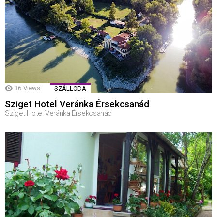
36
Views
SZÁLLODA
Sziget Hotel Veránka Érsekcsanád
Sziget Hotel Veránka Érsekcsanád