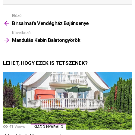
Előző
Mutass
többet
Birsalmafa Vendégház Bajánsenye
Következő
Mandulás Kabin Balatongyörök
LEHET, HOGY EZEK IS TETSZENEK?
41
Views
KIADÓ NYARALÓ