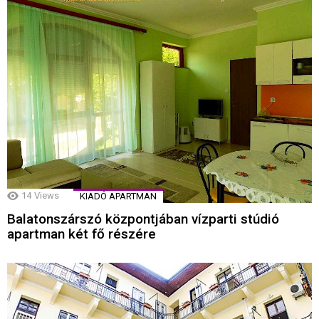
14
Views
KIADÓ APARTMAN
Balatonszárszó központjában vízparti stúdió
apartman két fő részére