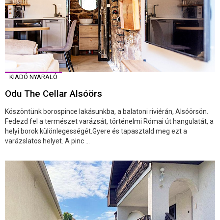
KIADÓ NYARALÓ
Odu The Cellar Alsóörs
Köszöntünk borospince lakásunkba, a balatoni riviérán, Alsóörsön.
Fedezd fel a természet varázsát, történelmi Római út hangulatát, a
helyi borok különlegességét.Gyere és tapasztald meg ezt a
varázslatos helyet. A pinc ...