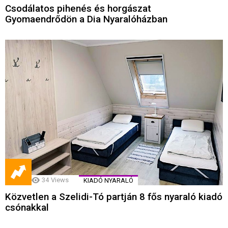
Csodálatos pihenés és horgászat
Gyomaendrődön a Dia Nyaralóházban
34
Views
KIADÓ NYARALÓ
Közvetlen a Szelidi-Tó partján 8 fős nyaraló kiadó
csónakkal