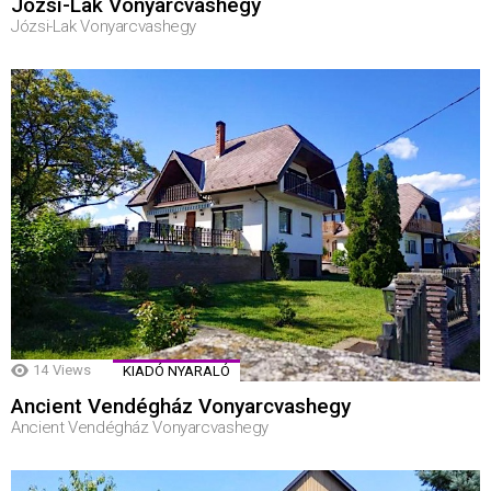
Józsi-Lak Vonyarcvashegy
Józsi-Lak Vonyarcvashegy
14
Views
KIADÓ NYARALÓ
Ancient Vendégház Vonyarcvashegy
Ancient Vendégház Vonyarcvashegy