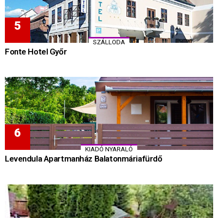
SZÁLLODA
Fonte Hotel Győr
KIADÓ NYARALÓ
Levendula Apartmanház Balatonmáriafürdő