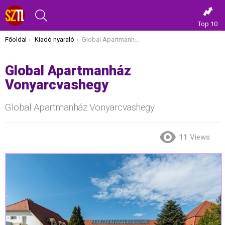
KERESÉS
Top 10
Itt vagy most:
Főoldal
Kiadó nyaraló
Global Apartmanház Vonyarcvashegy
Global Apartmanház
Vonyarcvashegy
Global Apartmanház Vonyarcvashegy
11
Views