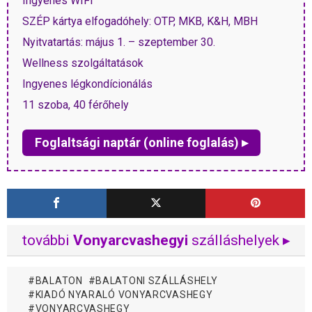
Ingyenes WIFI
SZÉP kártya elfogadóhely: OTP, MKB, K&H, MBH
Nyitvatartás: május 1. – szeptember 30.
Wellness szolgáltatások
Ingyenes légkondícionálás
11 szoba, 40 férőhely
Foglaltsági naptár (online foglalás) ▸
további
Vonyarcvashegyi
szálláshelyek ▸
BALATON
BALATONI SZÁLLÁSHELY
KIADÓ NYARALÓ VONYARCVASHEGY
VONYARCVASHEGY