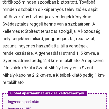
törölköző minden szobában biztosított. Továbbá
minden szobában síkképernyős televizió és saját
hűtőszekrény biztosítja a vendégek kényelmét.
Svédasztalos reggeli benne van a szobaárban. A
kellemes időtöltést terasz is szolgálja. A közösségi
helyiségekben biliárd, pingpongasztal, rexasztal,
szauna ingyenes használattal áll a vendégek
rendelkezésére. A gyenesdiási strand 1, 5 km-re, a
Gyenes strand pedig 2, 4 km-re található. A népszerű
látnivalók közül a Szent Mihály-hegy és a Szent
Mihály-kápolna 2, 2 km-re, a Kitaibel-kilátó pedig 1 km-
re található.
Global Apartmanház árak és kedvezmények
Ingyenes parkolás