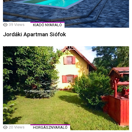
39
Views
KIADÓ NYARALÓ
Jordáki Apartman Siófok
20
Views
HORGÁSZNYARALÓ