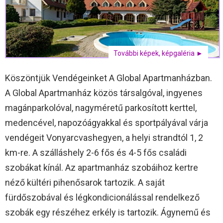
További képek, képgaléria ►
Köszöntjük Vendégeinket A Global Apartmanházban.
A Global Apartmanház közös társalgóval, ingyenes
magánparkolóval, nagyméretű parkosított kerttel,
medencével, napozóágyakkal és sportpályával várja
vendégeit Vonyarcvashegyen, a helyi strandtól 1, 2
km-re. A szálláshely 2-6 fős és 4-5 fős családi
szobákat kínál. Az apartmanház szobáihoz kertre
néző kültéri pihenősarok tartozik. A saját
fürdőszobával és légkondicionálással rendelkező
szobák egy részéhez erkély is tartozik. Ágynemű és