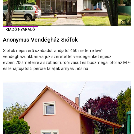
KIADÓ NYARALÓ
Anonymus Vendégház Siófok
Siófok népszerű szabadstrandjától 450 méterre lévő
vendégházunkban várjuk szeretettel vendégeinket egész
évben.200 méterre a szabadifürdői vasút és buszmegállótól az M7-
es lehajtójától 5 percre találják árnyas ,hűs na ...