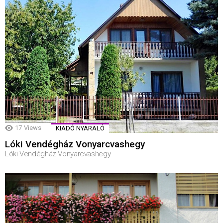
17
Views
KIADÓ NYARALÓ
Lóki Vendégház Vonyarcvashegy
Lóki Vendégház Vonyarcvashegy