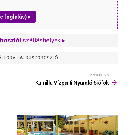
e foglalás) ▸
boszlói
szálláshelyek ▸
ÁLLODA HAJDÚSZOBOSZLÓ
Következő
Kamilla Vízparti Nyaraló Siófok