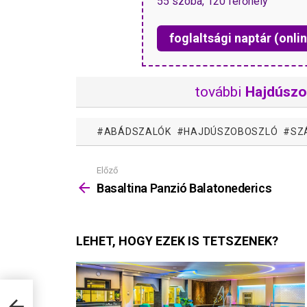
55 szoba, 120 férőhely
foglaltsági naptár (onlin
további
Hajdúszo
ABÁDSZALÓK
HAJDÚSZOBOSZLÓ
SZ
Előző
Mutass
többet
Basaltina Panzió Balatonederics
LEHET, HOGY EZEK IS TETSZENEK?