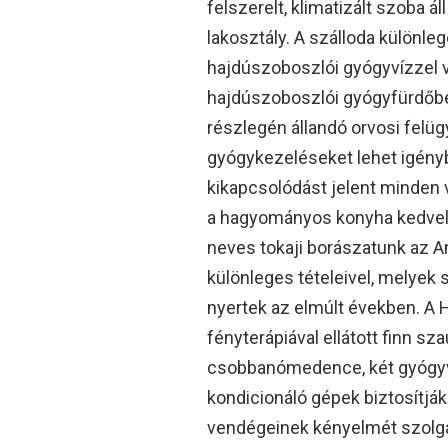
felszerelt, klimatizált szoba á
lakosztály. A szálloda különl
hajdúszoboszlói gyógyvízzel 
hajdúszoboszlói gyógyfürdőbe
részlegén állandó orvosi felügy
gyógykezeléseket lehet igényb
kikapcsolódást jelent minden
a hagyományos konyha kedvelői 
neves tokaji borászatunk az A
különleges tételeivel, melye
nyertek az elmúlt években. A 
fényterápiával ellátott finn 
csobbanómedence, két gyógy
kondicionáló gépek biztosítjá
vendégeinek kényelmét szol