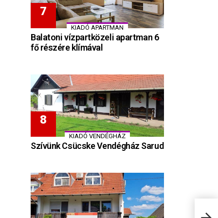
KIADÓ APARTMAN
Balatoni vízpartközeli apartman 6
fő részére klímával
KIADÓ VENDÉGHÁZ
Szívünk Csücske Vendégház Sarud
Kami