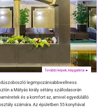
További képek, képgaléria ►
ajdúszoboszló legimpozánsabbwellness
zlón a Mátyás király sétány szállodasorán
zobaméretek és a komfort az, amivel egyedülálló
osztály számára. Az épületben 55 konyhával