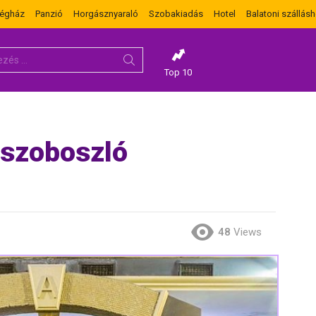
dégház
Panzió
Horgásznyaraló
Szobakiadás
Hotel
Balatoni szállásh
Top 10
úszoboszló
48
Views