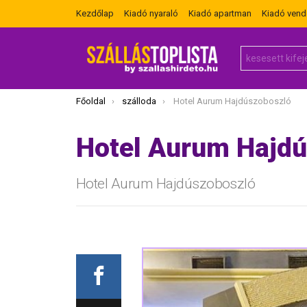
Kezdőlap
Kiadó nyaraló
Kiadó apartman
Kiadó ven
Search
for:
Itt vagy most:
Főoldal
szálloda
Hotel Aurum Hajdúszoboszló
Hotel Aurum Hajd
Hotel Aurum Hajdúszoboszló