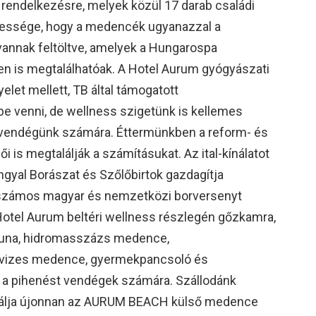
ll rendelkezésre, melyek közül 17 darab családi
egessége, hogy a medencék ugyanazzal a
vannak feltöltve, amelyek a Hungarospa
n is megtalálhatóak. A Hotel Aurum gyógyászati
elet mellett, TB által támogatott
e venni, de wellness szigetünk is kellemes
 vendégünk számára. Éttermünkben a reform- és
is megtalálják a számításukat. Az ital-kínálatot
ngyal Borászat és Szőlőbirtok gazdagítja
k számos magyar és nemzetközi borversenyt
Hotel Aurum beltéri wellness részlegén gőzkamra,
szauna, hidromasszázs medence,
vizes medence, gyermekpancsoló és
k a pihenést vendégek számára. Szállodánk
gálja újonnan az AURUM BEACH külső medence