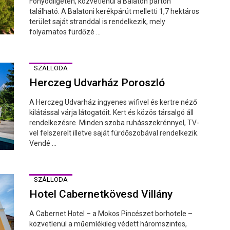
Fonyódligeten, közvetlenül a Balaton parton
található. A Balatoni kerékpárút melletti 1,7 hektáros
terület saját stranddal is rendelkezik, mely
folyamatos fürdőzé ...
SZÁLLODA
Herczeg Udvarház Poroszló
A Herczeg Udvarház ingyenes wifivel és kertre néző
kilátással várja látogatóit. Kert és közös társalgó áll
rendelkezésre. Minden szoba ruhásszekrénnyel, TV-
vel felszerelt illetve saját fürdőszobával rendelkezik.
Vendé ...
SZÁLLODA
Hotel Cabernetkövesd Villány
A Cabernet Hotel – a Mokos Pincészet borhotele –
közvetlenül a műemlékileg védett háromszintes,