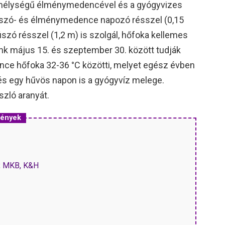
mélységű élménymedencével és a gyógyvizes
úszó- és élménymedence napozó résszel (0,15
úszó résszel (1,2 m) is szolgál, hőfoka kellemes
ink május 15. és szeptember 30. között tudják
nce hőfoka 32-36 °C közötti, melyet egész évben
zés egy hűvös napon is a gyógyvíz melege.
zló aranyát.
mények
P, MKB, K&H