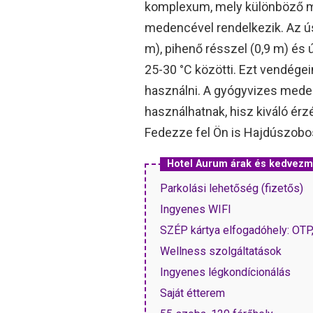
komplexum, mely különböző 
medencével rendelkezik. Az 
m), pihenő résszel (0,9 m) és 
25-30 °C közötti. Ezt vendége
használni. A gyógyvizes mede
használhatnak, hisz kiváló ér
Fedezze fel Ön is Hajdúszobos
Hotel Aurum árak és kedvez
Parkolási lehetőség (fizetős)
Ingyenes WIFI
SZÉP kártya elfogadóhely: OT
Wellness szolgáltatások
Ingyenes légkondícionálás
Saját étterem