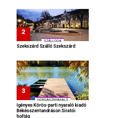
SZÁLLODA
Szekszárd Szálló Szekszárd
HORGÁSZNYARALÓ
Igényes Körös-parti nyaraló kiadó
Békésszentandráson Siratói
holtág