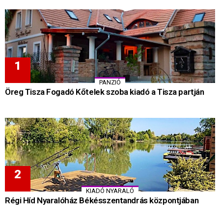
PANZIÓ
Öreg Tisza Fogadó Kőtelek szoba kiadó a Tisza partján
KIADÓ NYARALÓ
Régi Híd Nyaralóház Békésszentandrás központjában