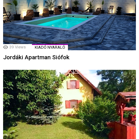
39
Views
KIADÓ NYARALÓ
Jordáki Apartman Siófok