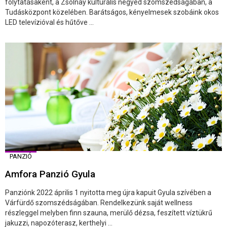
folytatásaként, a Zsolnay kulturális negyed szomszédságában, a
Tudásközpont közelében. Barátságos, kényelmesek szobáink okos
LED televízióval és hűtőve ...
PANZIÓ
Amfora Panzió Gyula
Panziónk 2022 április 1 nyitotta meg újra kapuit Gyula szívében a
Várfürdő szomszédságában. Rendelkezünk saját wellness
részleggel melyben finn szauna, merülő dézsa, feszített víztükrű
jakuzzi, napozóterasz, kerthelyi ...