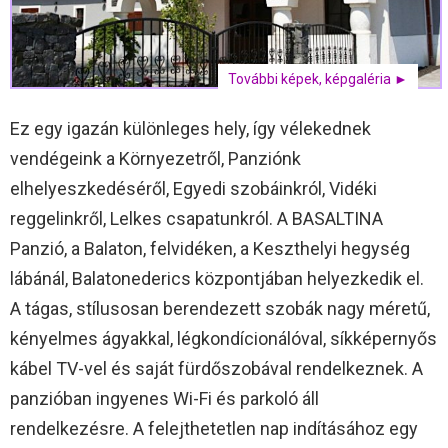
További képek, képgaléria ►
Ez egy igazán különleges hely, így vélekednek
vendégeink a Környezetről, Panziónk
elhelyeszkedéséről, Egyedi szobáinkról, Vidéki
reggelinkről, Lelkes csapatunkról. A BASALTINA
Panzió, a Balaton, felvidéken, a Keszthelyi hegység
lábánál, Balatonederics központjában helyezkedik el.
A tágas, stílusosan berendezett szobák nagy méretű,
kényelmes ágyakkal, légkondícionálóval, síkképernyős
kábel TV-vel és saját fürdőszobával rendelkeznek. A
panzióban ingyenes Wi-Fi és parkoló áll
rendelkezésre. A felejthetetlen nap indításához egy