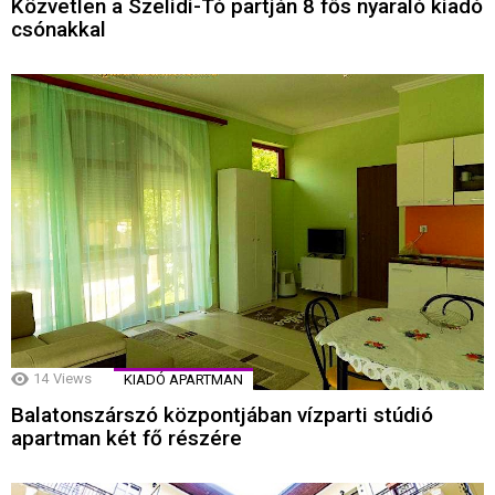
Közvetlen a Szelidi-Tó partján 8 fős nyaraló kiadó
csónakkal
14
Views
KIADÓ APARTMAN
Balatonszárszó központjában vízparti stúdió
apartman két fő részére