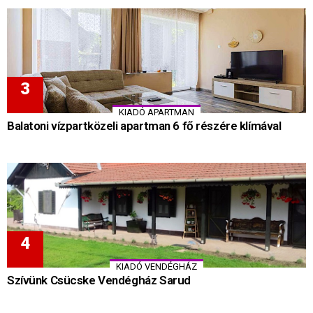
KIADÓ APARTMAN
Balatoni vízpartközeli apartman 6 fő részére klímával
KIADÓ VENDÉGHÁZ
Szívünk Csücske Vendégház Sarud