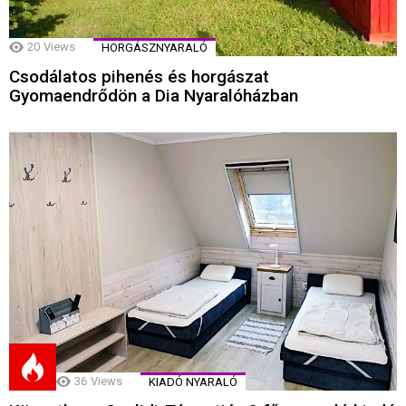
20
Views
HORGÁSZNYARALÓ
Csodálatos pihenés és horgászat
Gyomaendrődön a Dia Nyaralóházban
36
Views
KIADÓ NYARALÓ