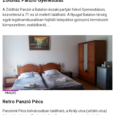
Zöldház Panzió Gyenesdiás
A Zöldház Panzió a Balaton északi partján fekvő Gyenesdiáson,
közvetlenül a 71-es út mellett található. A Nyugat Balaton térség
egyik legdinamikusabban fejlődő települése gyönyörű természeti
környezetben, családbarát, ...
PANZIÓ
Retro Panzió Pécs
Panziónk Pécs belvárosában található, a Király utca (sétáló utca)