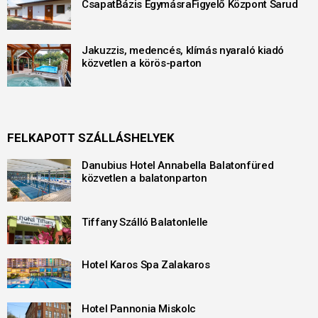
CsapatBázis EgymásraFigyelő Központ Sarud
Jakuzzis, medencés, klímás nyaraló kiadó
közvetlen a körös-parton
FELKAPOTT SZÁLLÁSHELYEK
Danubius Hotel Annabella Balatonfüred
közvetlen a balatonparton
Tiffany Szálló Balatonlelle
Hotel Karos Spa Zalakaros
Hotel Pannonia Miskolc