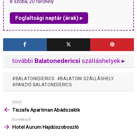
8 szoba, 20 férőhely
Foglaltsági naptár (árak) ▸
további
Balatonedericsi
szálláshelyek ▸
BALATONEDERICS
BALATONI SZÁLLÁSHELY
PANZIÓ BALATONEDERICS
Előző
Mutass
többet
Tiszafa Apartman Abádszalók
Következő
Hotel Aurum Hajdúszoboszló