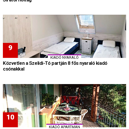
KIADÓ NYARALÓ
Közvetlen a Szelidi-Tó partján 8 fős nyaraló kiadó
csónakkal
KIADÓ APARTMAN