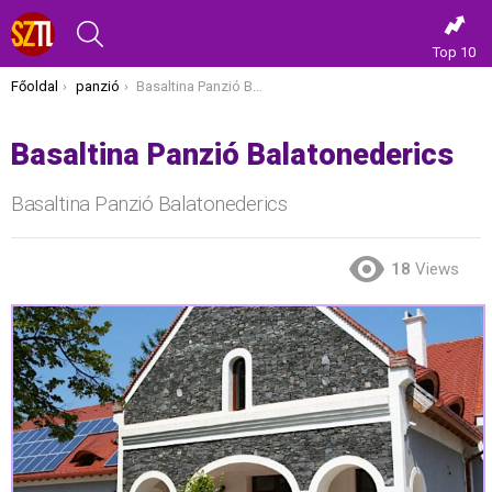
KERESÉS
Top 10
Itt vagy most:
Főoldal
panzió
Basaltina Panzió Balatonederics
Basaltina Panzió Balatonederics
Basaltina Panzió Balatonederics
18
Views