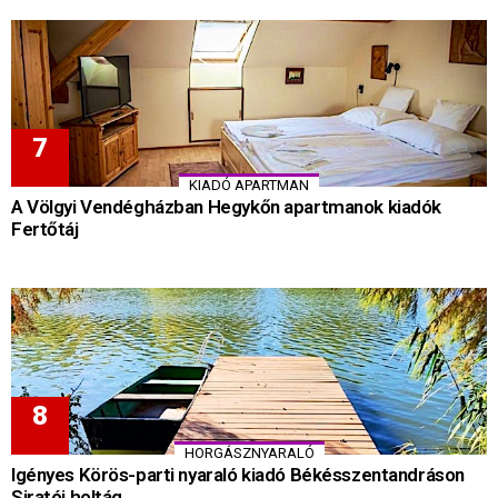
KIADÓ APARTMAN
A Völgyi Vendégházban Hegykőn apartmanok kiadók
Fertőtáj
HORGÁSZNYARALÓ
Igényes Körös-parti nyaraló kiadó Békésszentandráson
Siratói holtág