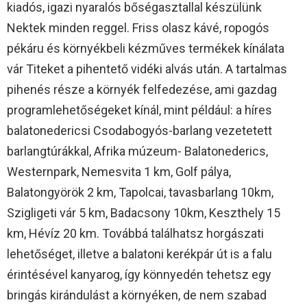
kiadós, igazi nyaralós bőségasztallal készülünk
Nektek minden reggel. Friss olasz kávé, ropogós
pékáru és környékbeli kézműves termékek kínálata
vár Titeket a pihentető vidéki alvás után. A tartalmas
pihenés része a környék felfedezése, ami gazdag
programlehetőségeket kínál, mint például: a híres
balatonedericsi Csodabogyós-barlang vezetetett
barlangtúrákkal, Afrika múzeum- Balatonederics,
Westernpark, Nemesvita 1 km, Golf pálya,
Balatongyörök 2 km, Tapolcai, tavasbarlang 10km,
Szigligeti vár 5 km, Badacsony 10km, Keszthely 15
km, Hévíz 20 km. Továbbá találhatsz horgászati
lehetőséget, illetve a balatoni kerékpár út is a falu
érintésével kanyarog, így könnyedén tehetsz egy
bringás kirándulást a környéken, de nem szabad