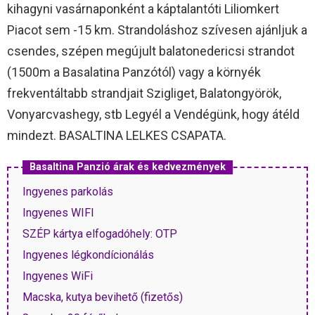
kihagyni vasárnaponként a káptalantóti Liliomkert
Piacot sem -15 km. Strandoláshoz szívesen ajánljuk a
csendes, szépen megújult balatonedericsi strandot
(1500m a Basalatina Panzótól) vagy a környék
frekventáltabb strandjait Szigliget, Balatongyörök,
Vonyarcvashegy, stb Legyél a Vendégünk, hogy átéld
mindezt. BASALTINA LELKES CSAPATA.
Basaltina Panzió árak és kedvezmények
Ingyenes parkolás
Ingyenes WIFI
SZÉP kártya elfogadóhely: OTP
Ingyenes légkondícionálás
Ingyenes WiFi
Macska, kutya bevihető (fizetős)