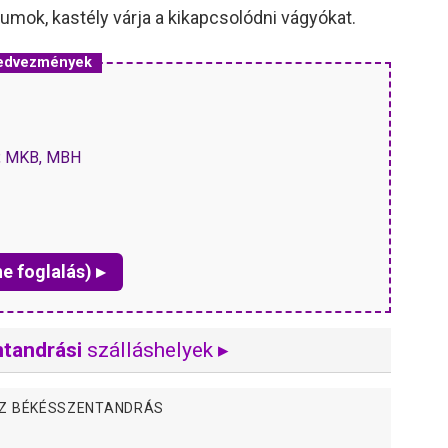
umok, kastély várja a kikapcsolódni vágyókat.
kedvezmények
P, MKB, MBH
ne foglalás) ▸
tandrási
szálláshelyek ▸
ÁZ BÉKÉSSZENTANDRÁS