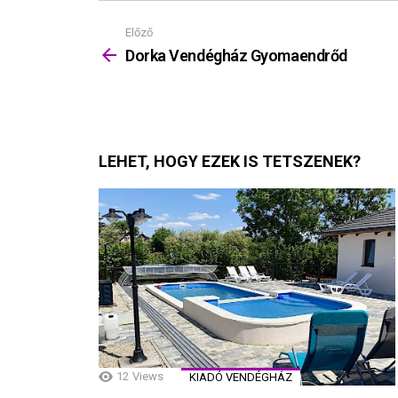
Előző
Mutass
többet
Dorka Vendégház Gyomaendrőd
LEHET, HOGY EZEK IS TETSZENEK?
12
Views
KIADÓ VENDÉGHÁZ