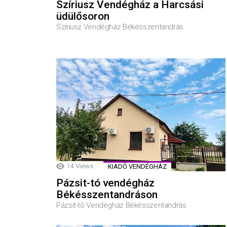
Szíriusz Vendégház a Harcsási
üdülősoron
Szíriusz Vendégház Békésszentandrás
14
Views
KIADÓ VENDÉGHÁZ
Pázsit-tó vendégház
Békésszentandráson
Pázsit-tó Vendégház Békésszentandrás