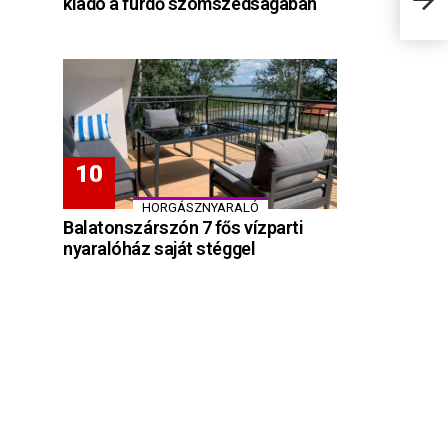
kiadó a fürdő szomszédságában
10 f
HORGÁSZNYARALÓ
Balatonszárszón 7 fős vízparti
nyaralóház saját stéggel