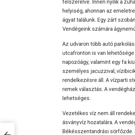
felszerelve. Innen nyílik a zu
helyiség, ahonnan az emeletre
ágyat találunk. Egy zárt szobá
Vendégeink számára ágyneműt 
Az udvaron több autó parkolásá
utcafronton is van lehetősége 
napozóágy, valamint egy fa kiül
személyes jacuzzival, vízibicik
rendelkezésre áll. A vízparti s
remek választás. A vendégház
lehetséges.
Vezetékes víz nem áll rendekez
ásványvíz hozatalára. A vendég
Békésszentandrási sörfőzde. 