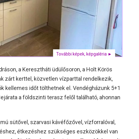
További képek, képgaléria ►
son, a Keresztháti üdülősoron, a Holt Körös
 zárt kerttel, közvetlen vízparttal rendelkezik,
yók kellemes időt tölthetnek el. Vendégházunk 5+1
ejárata a földszinti terasz felől található, ahonnan
mú sütővel, szarvasi kávéfőzővel, vízforralóval,
őzéshez, étkezéshez szükséges eszközökkel van