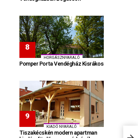
HORGÁSZNYARALÓ
Pomper Porta Vendégház Kisrákos
KIADÓ NYARALÓ
Tiszakécskén modern apartman
Medi