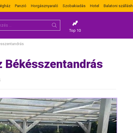
dégház
Panzió
Horgásznyaraló
Szobakiadás
Hotel
Balatoni szállásh
Top 10
ésszentandrás
z Békésszentandrás
s