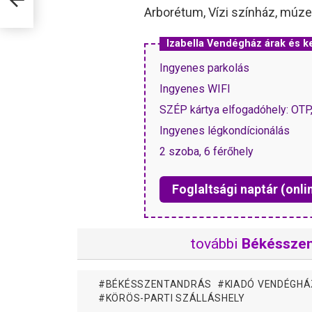
Arborétum, Vízi színház, múze
Izabella Vendégház árak és 
Ingyenes parkolás
Ingyenes WIFI
SZÉP kártya elfogadóhely: OT
Ingyenes légkondícionálás
2 szoba, 6 férőhely
Foglaltsági naptár (onli
további
Békésszen
BÉKÉSSZENTANDRÁS
KIADÓ VENDÉGH
KÖRÖS-PARTI SZÁLLÁSHELY