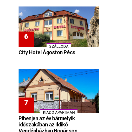
SZÁLLODA
City Hotel Ágoston Pécs
KIADÓ APARTMAN
Pihenjen az év bármelyik
időszakában az Ildikó
Vendégházban Bogácson