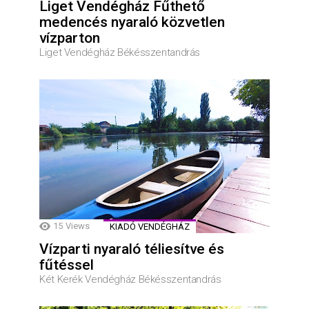
Liget Vendégház Fűthető
medencés nyaraló közvetlen
vízparton
Liget Vendégház Békésszentandrás
15
Views
KIADÓ VENDÉGHÁZ
Vízparti nyaraló téliesítve és
fűtéssel
Két Kerék Vendégház Békésszentandrás