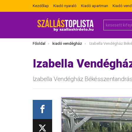
Kezdőlap
Kiadó nyaraló
Kiadó apartman
Kiadó ven
Search
for:
Itt vagy most:
Főoldal
kiadó vendégház
Izabella Vendégház Bék
Izabella Vendéghá
Izabella Vendégház Békésszentandrá