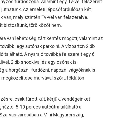
hanyzós fürdőszoba, valamint egy Tv-vel felszerelt
 juthatunk. Az emeleti lépcsőfordulóban két
nk van, mely szintén Tv-vel van felszerelve.
biztosítunk, törölközőt nem.
ra van lehetőség zárt kerítés mögött, valamint az
további egy autónak parkolni. A vízparton 2 db
ő található. A nyaraló továbbá felszerelt egy 6
livel, 2 db snookival és egy csónak is
tég a horgászni, fürdőzni, napozni vágyóknak is
 megközelítése murvával szórt, földúton
ésre, csak fúrott kút, kérjük, vendégeinket
háztól 5-10 perces autóútra található a
Szarvas városában a Mini Magyarország,