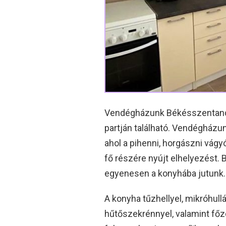
Vendégházunk Békésszentandrá
partján található. Vendégházunk
ahol a pihenni, horgászni vág
fő részére nyújt elhelyezést. B
egyenesen a konyhába jutunk.
A konyha tűzhellyel, mikróhullá
hűtőszekrénnyel, valamint f