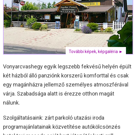
További képek, képgaléria ►
Vonyarcvashegy egyik legszebb fekvésű helyén épült
két házból álló panziónk korszerű komforttal és csak
egy magánházra jellemző személyes atmoszférával
várja. Szabadsága alatt is érezze otthon magát
nálunk.
Szolgáltatásaink: zárt parkoló utazási iroda
programajánlatainak közvetítése autókölcsönzés