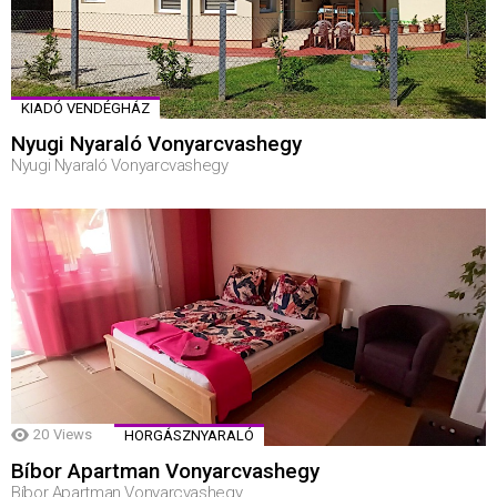
KIADÓ VENDÉGHÁZ
Nyugi Nyaraló Vonyarcvashegy
Nyugi Nyaraló Vonyarcvashegy
20
Views
HORGÁSZNYARALÓ
Bíbor Apartman Vonyarcvashegy
Bíbor Apartman Vonyarcvashegy