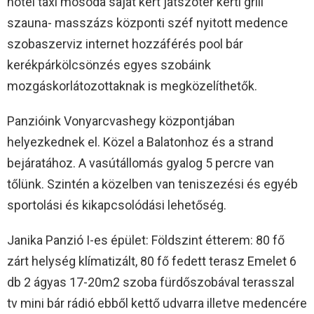
hotel taxi mosoda saját kert játszótér kerti grill
szauna- masszázs központi széf nyitott medence
szobaszerviz internet hozzáférés pool bár
kerékpárkölcsönzés egyes szobáink
mozgáskorlátozottaknak is megközelíthetők.
Panzióink Vonyarcvashegy központjában
helyezkednek el. Közel a Balatonhoz és a strand
bejáratához. A vasútállomás gyalog 5 percre van
tőlünk. Szintén a közelben van teniszezési és egyéb
sportolási és kikapcsolódási lehetőség.
Janika Panzió I-es épület: Földszint étterem: 80 fő
zárt helység klímatizált, 80 fő fedett terasz Emelet 6
db 2 ágyas 17-20m2 szoba fürdőszobával terasszal
tv mini bár rádió ebből kettő udvarra illetve medencére