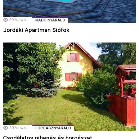
39
Views
KIADÓ NYARALÓ
Jordáki Apartman Siófok
20
Views
HORGÁSZNYARALÓ
Csodálatos pihenés és horgászat