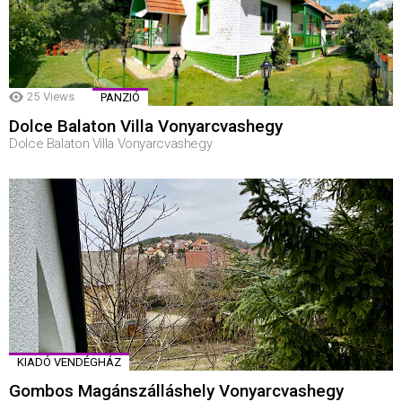
25
Views
PANZIÓ
Dolce Balaton Villa Vonyarcvashegy
Dolce Balaton Villa Vonyarcvashegy
KIADÓ VENDÉGHÁZ
Gombos Magánszálláshely Vonyarcvashegy