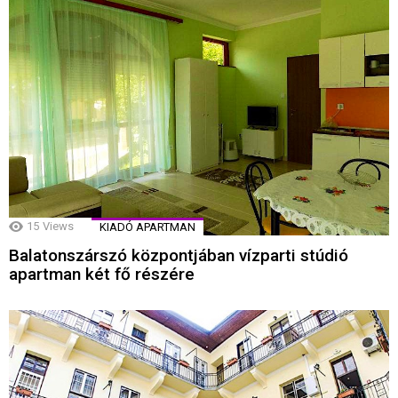
15
Views
KIADÓ APARTMAN
Balatonszárszó központjában vízparti stúdió
apartman két fő részére