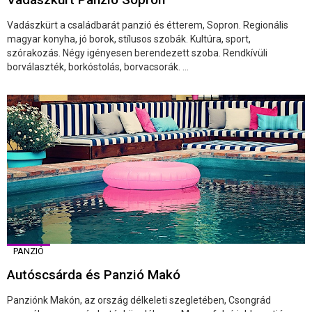
Vadászkürt a családbarát panzió és étterem, Sopron. Regionális
magyar konyha, jó borok, stílusos szobák. Kultúra, sport,
szórakozás. Négy igényesen berendezett szoba. Rendkívüli
borválaszték, borkóstolás, borvacsorák. ...
PANZIÓ
Autóscsárda és Panzió Makó
Panziónk Makón, az ország délkeleti szegletében, Csongrád