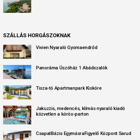
SZÁLLÁS HORGÁSZOKNAK
Vivien Nyaraló Gyomaendrőd
Panoráma Úszóház 1 Abádszalók
Tisza-tó Apartmanpark Kisköre
Jakuzzis, medencés, klímás nyaraló kiadó
közvetlen a körös-parton
CsapatBázis EgymásraFigyelő Központ Sarud