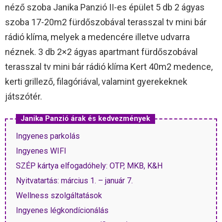
néző szoba Janika Panzió II-es épület 5 db 2 ágyas
szoba 17-20m2 fürdőszobával terasszal tv mini bár
rádió klíma, melyek a medencére illetve udvarra
néznek. 3 db 2×2 ágyas apartmant fürdőszobával
terasszal tv mini bár rádió klíma Kert 40m2 medence,
kerti grillező, filagóriával, valamint gyerekeknek
játszótér.
Janika Panzió árak és kedvezmények
Ingyenes parkolás
Ingyenes WIFI
SZÉP kártya elfogadóhely: OTP, MKB, K&H
Nyitvatartás: március 1. – január 7.
Wellness szolgáltatások
Ingyenes légkondícionálás