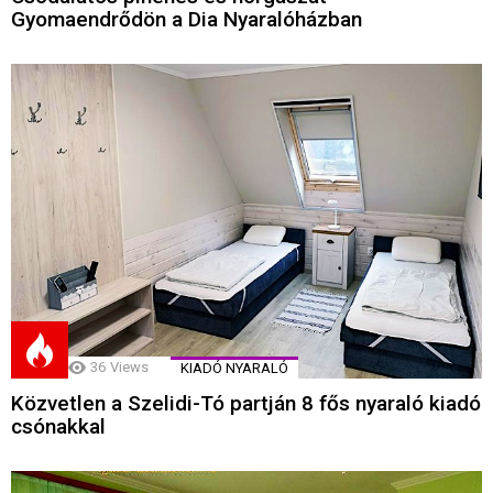
Gyomaendrődön a Dia Nyaralóházban
36
Views
KIADÓ NYARALÓ
Közvetlen a Szelidi-Tó partján 8 fős nyaraló kiadó
csónakkal