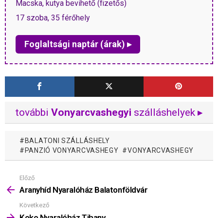
Macska, kutya bevihető (fizetős)
17 szoba, 35 férőhely
Foglaltsági naptár (árak) ▸
további
Vonyarcvashegyi
szálláshelyek ▸
BALATONI SZÁLLÁSHELY
PANZIÓ VONYARCVASHEGY
VONYARCVASHEGY
Előző
Mutass
többet
Aranyhíd Nyaralóház Balatonföldvár
Következő
Koko Nyaralóház Tihany