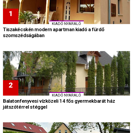
KIADÓ NYARALÓ
Tiszakécskén modern apartman kiadó a fürdő
szomszédságában
KIADÓ NYARALÓ
Balatonfenyvesi vízközeli 14 fős gyermekbarát ház
játszótérrel stéggel