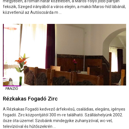
megyében, a román határ közelében, a Maros-folyó jobb partján
fekszik, Szeged irányából a város elején, a makói Maros-híd lábánál,
közvetlenül az Autóscsárda m ...
PANZIÓ
Rézkakas Fogadó Zirc
A Rézkakas Fogadó kedvező árfekvésű, családias, elegáns, igényes
fogadó. Zirc központjától 300 m-re található. Szálláshelyünk 2002.
ősze óta üzemel. Szobáink mindegyike zuhanyzóval, wc-vel,
televízióval és hűtőszekrén ...