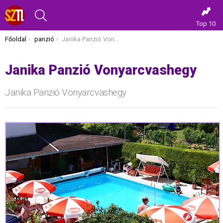
KERESÉS
Top 10
Itt vagy most:
Főoldal
panzió
Janika Panzió Vonyarcvashegy
Janika Panzió Vonyarcvashegy
Janika Panzió Vonyarcvashegy