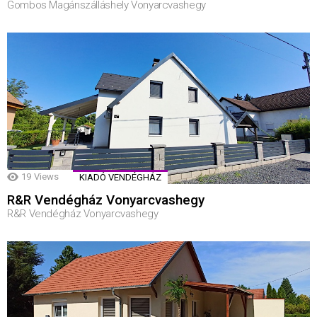
Gombos Magánszálláshely Vonyarcvashegy
19
Views
KIADÓ VENDÉGHÁZ
R&R Vendégház Vonyarcvashegy
R&R Vendégház Vonyarcvashegy