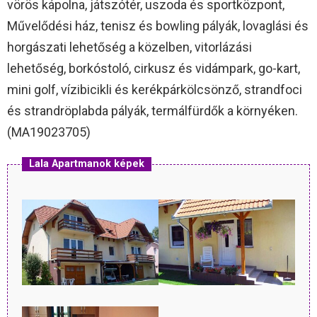
vörös kápolna, játszótér, uszoda és sportközpont,
Művelődési ház, tenisz és bowling pályák, lovaglási és
horgászati lehetőség a közelben, vitorlázási
lehetőség, borkóstoló, cirkusz és vidámpark, go-kart,
mini golf, vízibicikli és kerékpárkölcsönző, strandfoci
és strandröplabda pályák, termálfürdők a környéken.
(MA19023705)
Lala Apartmanok képek