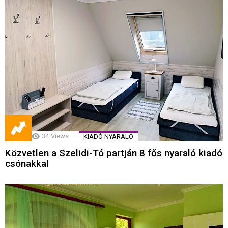
34
Views
KIADÓ NYARALÓ
Közvetlen a Szelidi-Tó partján 8 fős nyaraló kiadó
csónakkal