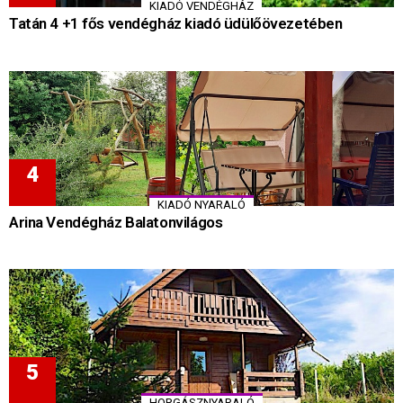
KIADÓ VENDÉGHÁZ
Tatán 4 +1 fős vendégház kiadó üdülőövezetében
KIADÓ NYARALÓ
Arina Vendégház Balatonvilágos
HORGÁSZNYARALÓ