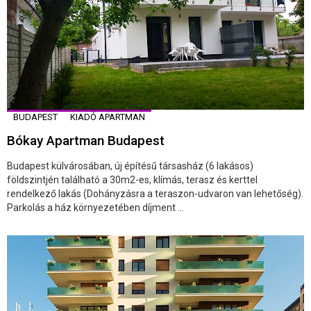
BUDAPEST
KIADÓ APARTMAN
Bókay Apartman Budapest
Budapest külvárosában, új építésű társasház (6 lakásos)
földszintjén található a 30m2-es, klímás, terasz és kerttel
rendelkező lakás (Dohányzásra a teraszon-udvaron van lehetőség).
Parkolás a ház környezetében díjment ...