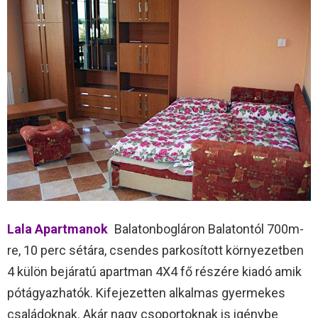
Lala Apartmanok
Balatonbogláron Balatontól 700m-
re, 10 perc sétára, csendes parkosított környezetben
4 külön bejáratú apartman 4X4 fő részére kiadó amik
pótágyazhatók. Kifejezetten alkalmas gyermekes
családoknak. Akár nagy csoportoknak is igénybe