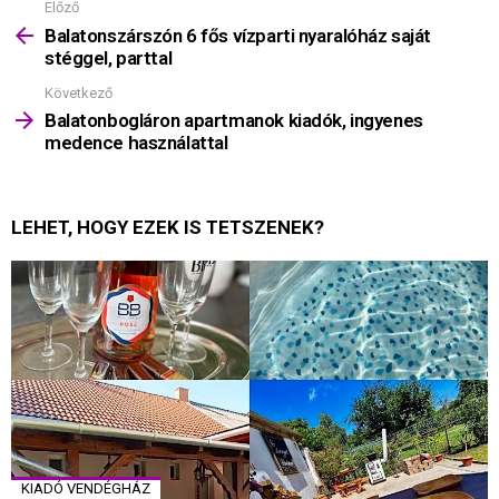
Előző
Mutass
többet
Balatonszárszón 6 fős vízparti nyaralóház saját
stéggel, parttal
Következő
Balatonbogláron apartmanok kiadók, ingyenes
medence használattal
LEHET, HOGY EZEK IS TETSZENEK?
KIADÓ VENDÉGHÁZ