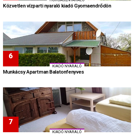
Közvetlen vízparti nyaraló kiadó Gyomaendrődön
KIADÓ NYARALÓ
Munkácsy Apartman Balatonfenyves
KIADÓ NYARALÓ