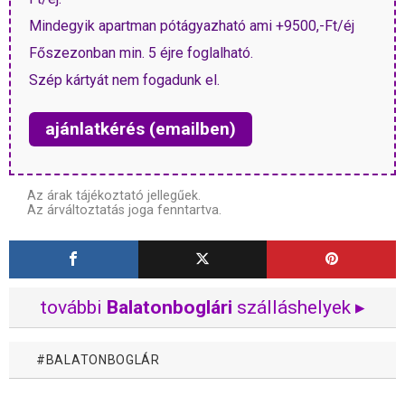
Mindegyik apartman pótágyazható ami +9500,-Ft/éj
Főszezonban min. 5 éjre foglalható.
Szép kártyát nem fogadunk el.
ajánlatkérés (emailben)
Az árak tájékoztató jellegűek.
Az árváltoztatás joga fenntartva.
további
Balatonboglári
szálláshelyek ▸
BALATONBOGLÁR