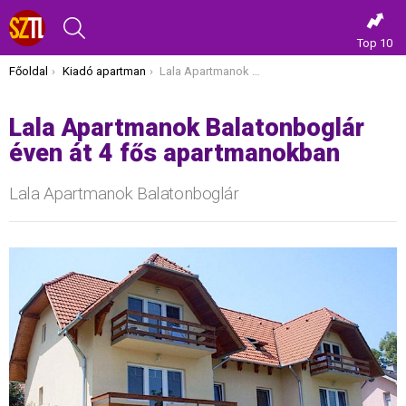
KERESÉS
Top 10
Itt vagy most:
Főoldal
Kiadó apartman
Lala Apartmanok Balatonboglár éven át 4 fős apartmanokban
Lala Apartmanok Balatonboglár
éven át 4 fős apartmanokban
Lala Apartmanok Balatonboglár