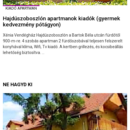
KIADÓ APARTMAN
Hajdúszoboszlón apartmanok kiadók (gyermek
kedvezmény pótágyon)
Xénia Vendégház Hajdúszoboszlón a Bartok Béla utcán fürdőtől
900-m-re. 4 szobás apartman 2 fürdőszobával teljesen felszerelt
konyhával klíma, Wifi, Tv kiadó. A kertben grillezés, és kocsibeállás
lehetőség biztosítva. ...
NE HAGYD KI