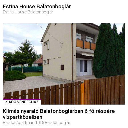
Estina House Balatonboglár
Estina House Balatonboglár
KIADÓ VENDÉGHÁZ
Klímás nyaraló Balatonboglárban 6 fő részére
vízpartközelben
BalatonApartman 1015 Balatonboglár