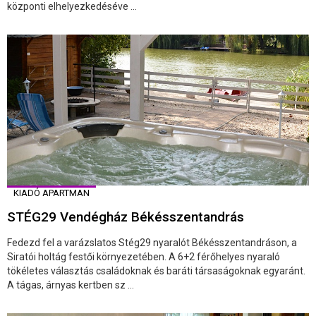
központi elhelyezkedéséve ...
KIADÓ APARTMAN
STÉG29 Vendégház Békésszentandrás
Fedezd fel a varázslatos Stég29 nyaralót Békésszentandráson, a
Siratói holtág festői környezetében. A 6+2 férőhelyes nyaraló
tökéletes választás családoknak és baráti társaságoknak egyaránt.
A tágas, árnyas kertben sz ...