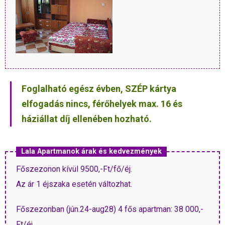
Foglalható egész évben, SZÉP kártya
elfogadás nincs, férőhelyek max. 16 és
háziállat díj ellenében hozható.
Lala Apartmanok árak és kedvezmények
Főszezonon kívül 9500,-Ft/fő/éj.
Az ár 1 éjszaka esetén változhat.
Főszezonban (jún.24-aug28) 4 fős apartman: 38 000,-
Ft/éj.