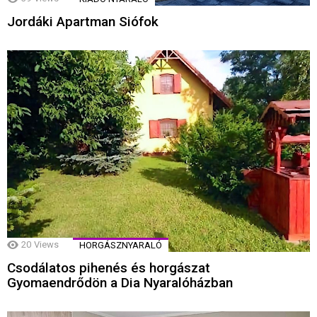
Jordáki Apartman Siófok
20
Views
HORGÁSZNYARALÓ
Csodálatos pihenés és horgászat
Gyomaendrődön a Dia Nyaralóházban