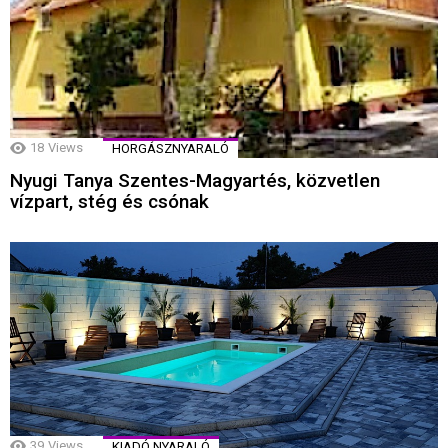
18
Views
HORGÁSZNYARALÓ
Nyugi Tanya Szentes-Magyartés, közvetlen
vízpart, stég és csónak
39
Views
KIADÓ NYARALÓ