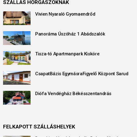
SZÁLLÁS HORGÁSZOKNAK
Vivien Nyaraló Gyomaendrőd
Panoráma Úszóház 1 Abádszalók
Tisza-tó Apartmanpark Kisköre
CsapatBázis EgymásraFigyelő Központ Sarud
Diófa Vendégház Békésszentandrás
FELKAPOTT SZÁLLÁSHELYEK