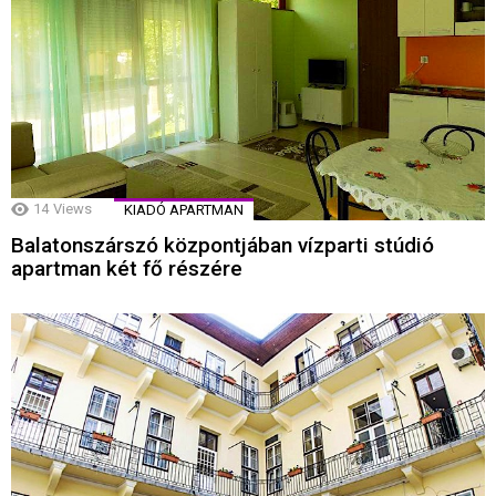
14
Views
KIADÓ APARTMAN
Balatonszárszó központjában vízparti stúdió
apartman két fő részére