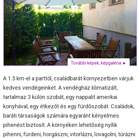
További képek, képgaléria ►
A 1.5 km-el a parttól, családbarát környezetben várjuk
kedves vendégeinket. A vendégház klimatizált,
tartalmaz 3 külön szobát, egy nappalit amerikai
konyhával, egy étkezőt és egy fürdőszobát. Családok,
baráti társaságok számára egyaránt kényelmes
pihenést biztosít. A környéken lehetőség nyílik
pihenni, fürdeni, horgászni, vitorlázni, lovagolni, túrázni