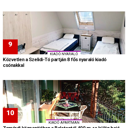
KIADÓ NYARALÓ
Közvetlen a Szelidi-Tó partján 8 fős nyaraló kiadó
csónakkal
KIADÓ APARTMAN