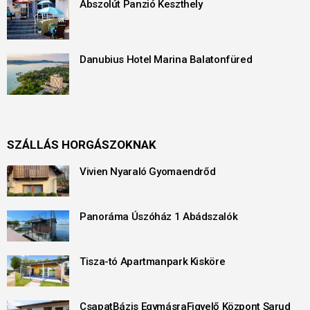
Abszolút Panzió Keszthely
Danubius Hotel Marina Balatonfüred
SZÁLLÁS HORGÁSZOKNAK
Vivien Nyaraló Gyomaendrőd
Panoráma Úszóház 1 Abádszalók
Tisza-tó Apartmanpark Kisköre
CsapatBázis EgymásraFigyelő Központ Sarud