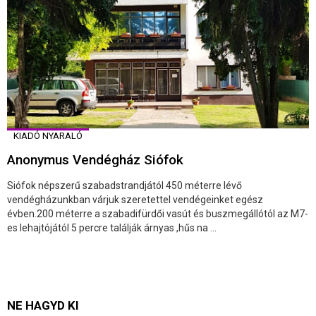
KIADÓ NYARALÓ
Anonymus Vendégház Siófok
Siófok népszerű szabadstrandjától 450 méterre lévő
vendégházunkban várjuk szeretettel vendégeinket egész
évben.200 méterre a szabadifürdői vasút és buszmegállótól az M7-
es lehajtójától 5 percre találják árnyas ,hűs na ...
NE HAGYD KI