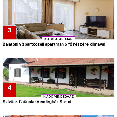
KIADÓ APARTMAN
Balatoni vízpartközeli apartman 6 fő részére klímával
KIADÓ VENDÉGHÁZ
Szívünk Csücske Vendégház Sarud