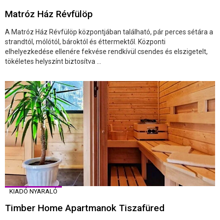
Matróz Ház Révfülöp
A Matróz Ház Révfülöp központjában található, pár perces sétára a
strandtól, mólótól, bároktól és éttermektől. Központi
elhelyezkedése ellenére fekvése rendkívül csendes és elszigetelt,
tökéletes helyszínt biztosítva ...
KIADÓ NYARALÓ
Timber Home Apartmanok Tiszafüred