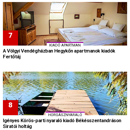
KIADÓ APARTMAN
A Völgyi Vendégházban Hegykőn apartmanok kiadók
Fertőtáj
HORGÁSZNYARALÓ
Igényes Körös-parti nyaraló kiadó Békésszentandráson
Siratói holtág