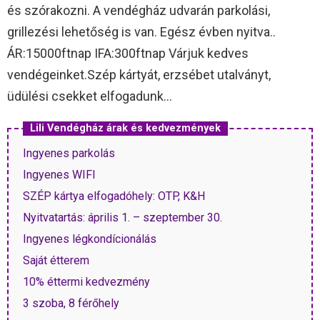
és szórakozni. A vendégház udvarán parkolási,
grillezési lehetőség is van. Egész évben nyitva..
ÁR:15000ftnap IFA:300ftnap Várjuk kedves
vendégeinket.Szép kártyát, erzsébet utalványt,
üdülési csekket elfogadunk…
Lili Vendégház árak és kedvezmények
Ingyenes parkolás
Ingyenes WIFI
SZÉP kártya elfogadóhely: OTP, K&H
Nyitvatartás: április 1. – szeptember 30.
Ingyenes légkondícionálás
Saját étterem
10% éttermi kedvezmény
3 szoba, 8 férőhely