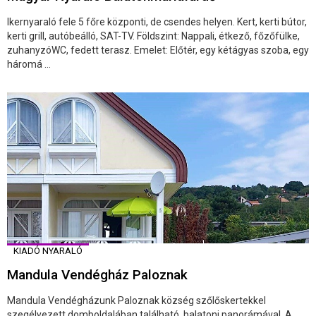
Ikernyaraló fele 5 főre központi, de csendes helyen. Kert, kerti bútor,
kerti grill, autóbeálló, SAT-TV. Földszint: Nappali, étkező, főzőfülke,
zuhanyzóWC, fedett terasz. Emelet: Előtér, egy kétágyas szoba, egy
háromá ...
KIADÓ NYARALÓ
Mandula Vendégház Paloznak
Mandula Vendégházunk Paloznak község szőlőskertekkel
szegélyezett domboldalában található, balatoni panorámával. A