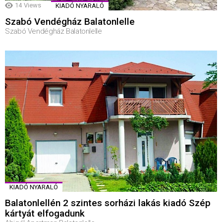
14
Views
KIADÓ NYARALÓ
Szabó Vendégház Balatonlelle
Szabó Vendégház Balatonlelle
KIADÓ NYARALÓ
Balatonlellén 2 szintes sorházi lakás kiadó Szép
kártyát elfogadunk