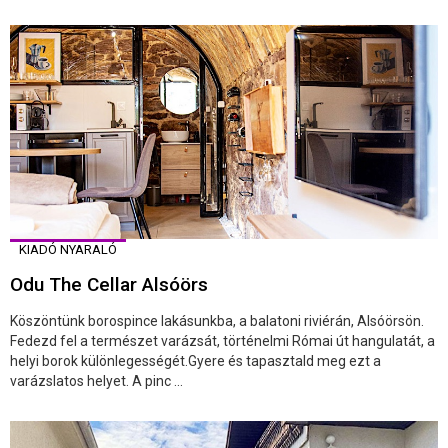
KIADÓ NYARALÓ
Odu The Cellar Alsóörs
Köszöntünk borospince lakásunkba, a balatoni riviérán, Alsóörsön.
Fedezd fel a természet varázsát, történelmi Római út hangulatát, a
helyi borok különlegességét.Gyere és tapasztald meg ezt a
varázslatos helyet. A pinc ...