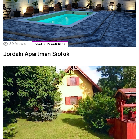
39
Views
KIADÓ NYARALÓ
Jordáki Apartman Siófok