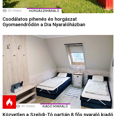
20
Views
HORGÁSZNYARALÓ
Csodálatos pihenés és horgászat
Gyomaendrődön a Dia Nyaralóházban
36
Views
KIADÓ NYARALÓ
Közvetlen a Szelidi-Tó partján 8 fős nyaraló kiadó