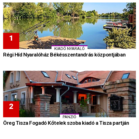
KIADÓ NYARALÓ
Régi Híd Nyaralóház Békésszentandrás központjában
PANZIÓ
Öreg Tisza Fogadó Kőtelek szoba kiadó a Tisza partján