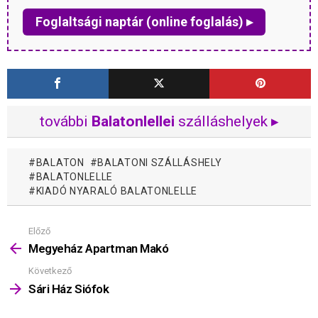
Foglaltsági naptár (online foglalás) ▸
további
Balatonlellei
szálláshelyek ▸
BALATON
BALATONI SZÁLLÁSHELY
BALATONLELLE
KIADÓ NYARALÓ BALATONLELLE
Előző
Mutass
többet
Megyeház Apartman Makó
Következő
Sári Ház Siófok