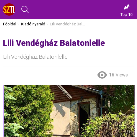
KERESÉS
Top 10
Itt vagy most:
Főoldal
Kiadó nyaraló
Lili Vendégház Balatonlelle
Lili Vendégház Balatonlelle
Lili Vendégház Balatonlelle
16
Views