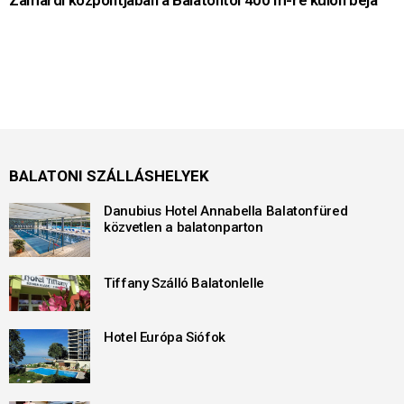
Zamárdi központjában a Balatontól 400 m-re külön bejá
BALATONI SZÁLLÁSHELYEK
Danubius Hotel Annabella Balatonfüred
közvetlen a balatonparton
Tiffany Szálló Balatonlelle
Hotel Európa Siófok