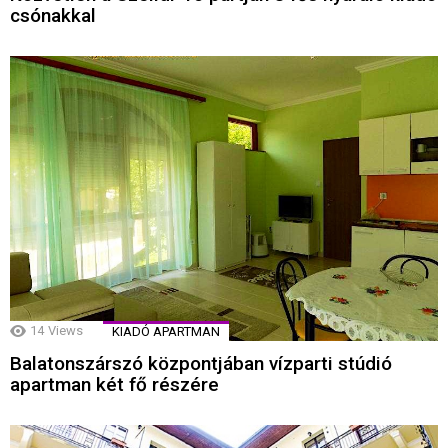
csónakkal
14
Views
KIADÓ APARTMAN
Balatonszárszó központjában vízparti stúdió
apartman két fő részére