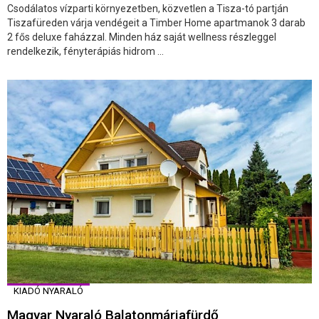
Csodálatos vízparti környezetben, közvetlen a Tisza-tó partján
Tiszafüreden várja vendégeit a Timber Home apartmanok 3 darab
2 fős deluxe faházzal. Minden ház saját wellness részleggel
rendelkezik, fényterápiás hidrom ...
KIADÓ NYARALÓ
Magyar Nyaraló Balatonmáriafürdő