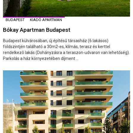
BUDAPEST
KIADÓ APARTMAN
Bókay Apartman Budapest
Budapest külvárosában, új építésű társasház (6 lakásos)
földszintjén található a 30m2-es, klímás, terasz és kerttel
rendelkező lakás (Dohányzásra a teraszon-udvaron van lehetőség).
Parkolás a ház környezetében díjment ...