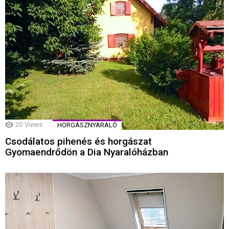
20
Views
HORGÁSZNYARALÓ
Csodálatos pihenés és horgászat
Gyomaendrődön a Dia Nyaralóházban