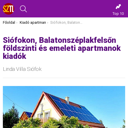
KERESÉS
Top 10
Itt vagy most:
Főoldal
Kiadó apartman
Siófokon, Balatonszéplakfelsőn földszinti és emeleti apartmanok kiadók
Siófokon, Balatonszéplakfelsőn
földszinti és emeleti apartmanok
kiadók
Linda Villa Siófok