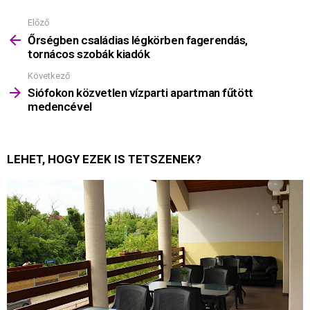
Előző
Mutass
többet
Őrségben családias légkörben fagerendás,
tornácos szobák kiadók
Következő
Siófokon közvetlen vízparti apartman fűtött
medencével
LEHET, HOGY EZEK IS TETSZENEK?