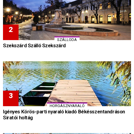
SZÁLLODA
Szekszárd Szálló Szekszárd
HORGÁSZNYARALÓ
Igényes Körös-parti nyaraló kiadó Békésszentandráson
Siratói holtág