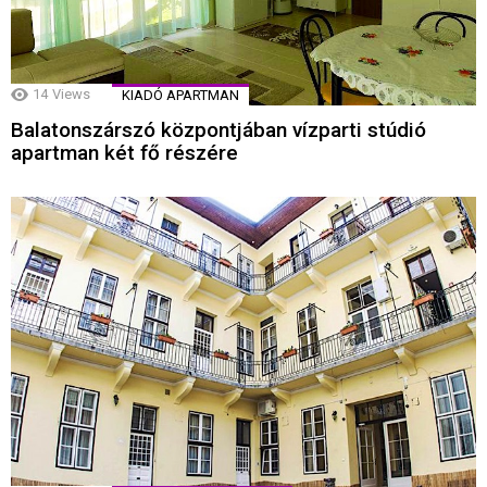
14
Views
KIADÓ APARTMAN
Balatonszárszó központjában vízparti stúdió
apartman két fő részére