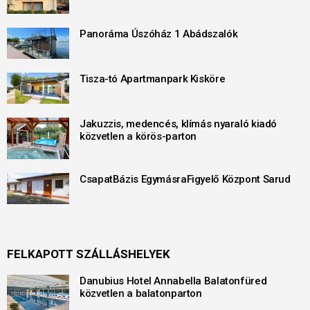
Panoráma Úszóház 1 Abádszalók
Tisza-tó Apartmanpark Kisköre
Jakuzzis, medencés, klímás nyaraló kiadó
közvetlen a körös-parton
CsapatBázis EgymásraFigyelő Központ Sarud
FELKAPOTT SZÁLLÁSHELYEK
Danubius Hotel Annabella Balatonfüred
közvetlen a balatonparton