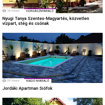
18
Views
HORGÁSZNYARALÓ
Nyugi Tanya Szentes-Magyartés, közvetlen
vízpart, stég és csónak
39
Views
KIADÓ NYARALÓ
Jordáki Apartman Siófok