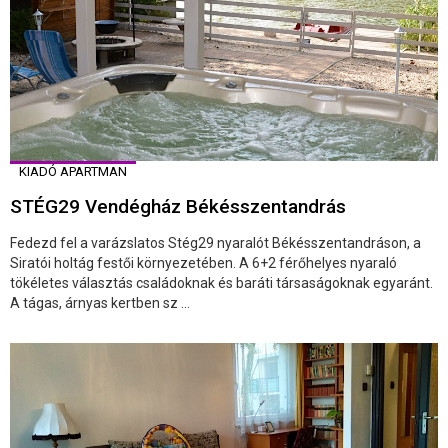
KIADÓ APARTMAN
STÉG29 Vendégház Békésszentandrás
Fedezd fel a varázslatos Stég29 nyaralót Békésszentandráson, a
Siratói holtág festői környezetében. A 6+2 férőhelyes nyaraló
tökéletes választás családoknak és baráti társaságoknak egyaránt.
A tágas, árnyas kertben sz ...