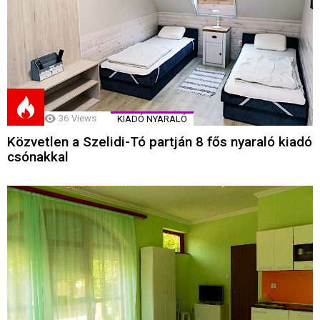
36
Views
KIADÓ NYARALÓ
Közvetlen a Szelidi-Tó partján 8 fős nyaraló kiadó
csónakkal