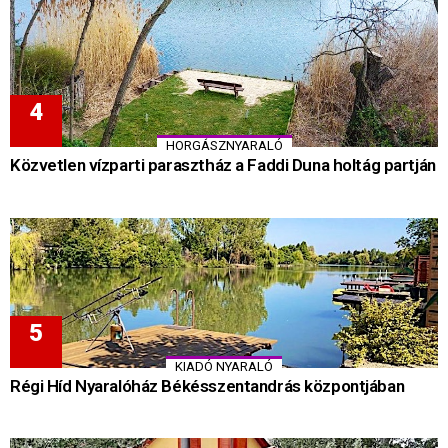
HORGÁSZNYARALÓ
Közvetlen vízparti parasztház a Faddi Duna holtág partján
KIADÓ NYARALÓ
Régi Híd Nyaralóház Békésszentandrás központjában