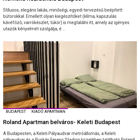
Stílusos, elegáns lakás, minőségi, egyedi tervezésű beépített
bútorokkal. Emellett olyan kiegészítőket (klíma, kapszulás
kávéfőző, varrókészlet, tükör) is megtalálni itt, amely az igényes
utazók kényelmét szolgálja, é ...
BUDAPEST
KIADÓ APARTMAN
Roland Apartman belváros- Keleti Budapest
A Budapesten, a Keleti Pályaudvar metróállomás, a Keleti
pályaudvar és a Puskás Ferenc Stadion közelében található Roland