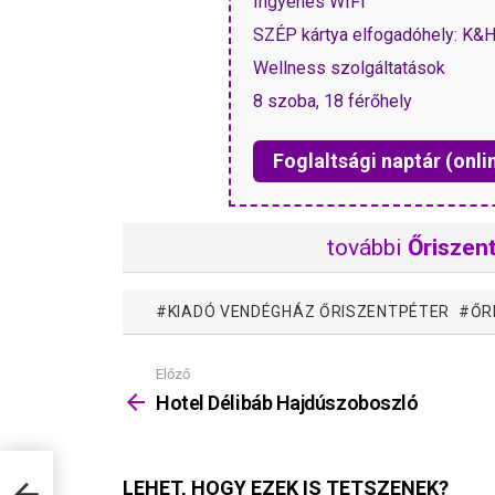
Ingyenes WIFI
SZÉP kártya elfogadóhely: K&
Wellness szolgáltatások
8 szoba, 18 férőhely
Foglaltsági naptár (onli
további
Őriszent
KIADÓ VENDÉGHÁZ ŐRISZENTPÉTER
ŐR
Előző
Mutass
többet
Hotel Délibáb Hajdúszoboszló
LEHET, HOGY EZEK IS TETSZENEK?