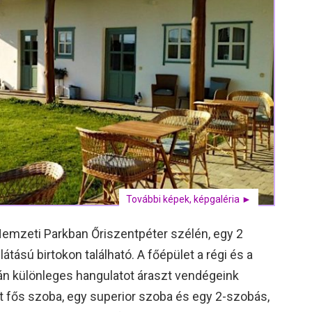
További képek, képgaléria ►
emzeti Parkban Őriszentpéter szélén, egy 2
átású birtokon található. A főépület a régi és a
zán különleges hangulatot áraszt vendégeink
 fős szoba, egy superior szoba és egy 2-szobás,