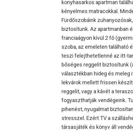
konyhasarkos apartman találha
kényelmes matracokkal. Minde
Fürdőszobáink zuhanyozósak, ha
biztosítunk. Az apartmanban é
franciaágyon kívül 2 fő (gyerm
szoba, az emeleten található é
teszi felejthetetlenné az itt-
bőséges reggelit biztosítunk (
választékban hideg és meleg ita
lekvárok mellett frissen készí
reggelit, vagy a kávét a teras
fogyaszthatják vendégeink. T
pihenést, nyugalmat biztosít
stresszel. Ezért TV a szállás
társasjáték és könyv áll vendé