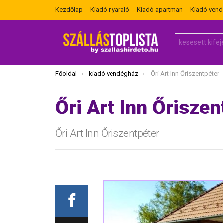
Kezdőlap
Kiadó nyaraló
Kiadó apartman
Kiadó ven
Search
for:
Itt vagy most:
Főoldal
kiadó vendégház
Őri Art Inn Őriszentpéter
Őri Art Inn Őriszen
Őri Art Inn Őriszentpéter