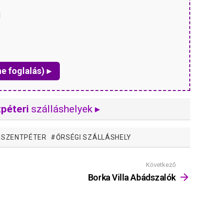
H
ne foglalás) ▸
péteri
szálláshelyek ▸
ISZENTPÉTER
ŐRSÉGI SZÁLLÁSHELY
Következő
Borka Villa Abádszalók