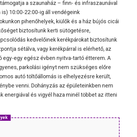
st támogatja a szaunaház – finn- és infraszaunával
is) 10:00-22:00-ig áll vendégeink
okunkon pihenőhelyek, kiülők és a ház bújós cicái
tőséget biztosítunk kerti sütögetésre,
kapcsolódás kedvelőinek kerékpárokat biztosítunk
ontja sétálva, vagy kerékpárral is elérhető, az
ó egy-egy egész évben nyitva-tartó étterem. A
ingyenes, parkolási igényt nem szükséges előre
romos autó töltőállomás is elhelyezésre került,
igénybe venni. Dohányzás az épületeinkben nem
k energiával és vigyél haza minél többet az itteni
nyek