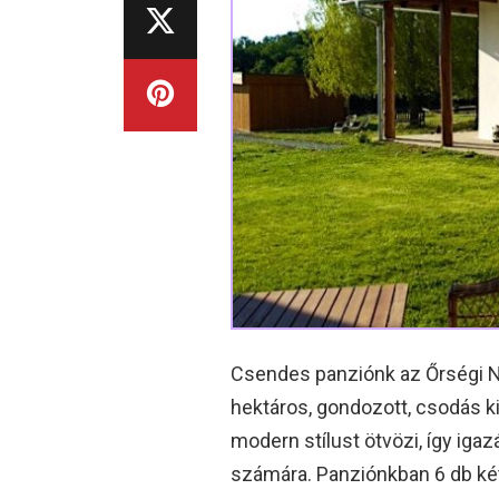
Csendes panziónk az Őrségi N
hektáros, gondozott, csodás kil
modern stílust ötvözi, így iga
számára. Panziónkban 6 db két