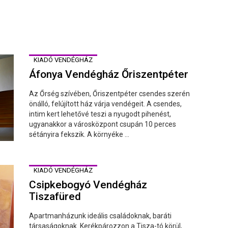
KIADÓ VENDÉGHÁZ
Áfonya Vendégház Őriszentpéter
Az Őrség szívében, Őriszentpéter csendes szerén
önálló, felújított ház várja vendégeit. A csendes,
intim kert lehetővé teszi a nyugodt pihenést,
ugyanakkor a városközpont csupán 10 perces
sétányira fekszik. A környéke ...
KIADÓ VENDÉGHÁZ
Csipkebogyó Vendégház
Tiszafüred
Apartmanházunk ideális családoknak, baráti
társaságoknak. Kerékpározzon a Tisza-tó körül,