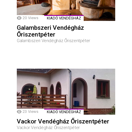
20
Views
KIADÓ VENDÉGHÁZ
Galambszeri Vendégház
Őriszentpéter
Galambszeri Vendégház Őriszentpéter
23
Views
KIADÓ VENDÉGHÁZ
Vackor Vendégház Őriszentpéter
Vackor Vendégház Őriszentpéter