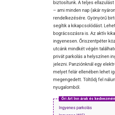
biztosítunk. A teljes ellazulá
– ami minden nap (akár nyáron 
rendelkezésére. Gyönyörű birt
segítik a kikapcsolódást. Lehe
bográcsozásra is. Az aktív ki
ingyenesen. Őriszentpéter közp
utcánk mindkét végén találhat
privát parkolás a helyszínen 
jelezni. Panziónknál egy elekt
melyet felár ellenében lehet 
megengedett. Töltődj fel nálun
nyugalomból.
Őri Art Inn árak és kedvezmé
Ingyenes parkolás