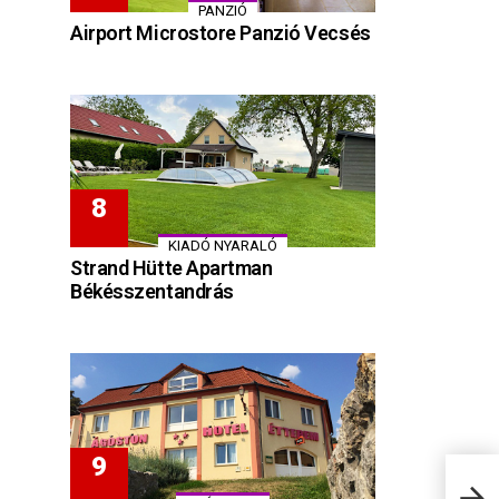
PANZIÓ
Airport Microstore Panzió Vecsés
KIADÓ NYARALÓ
Strand Hütte Apartman
Békésszentandrás
Bork