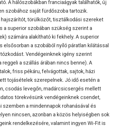
tó. A hálószobákban franciaágyak találhatók, új
n szobához saját fürdőszoba tartozik.
jszárítót, törülközőt, tisztálkodási szereket
s a superior szobában szükség szerint a
ek) számára alakítható ki fekhely. A superior
s elsősorban a szobából nyíló páratlan kilátással
tartózkodást. Vendégeinknek igény szerint
a reggeli a szállás árában nincs benne). A
lok, friss pékáru, felvágottak, sajtok, házi
tett tojásételek szerepelnek. Jó idő esetén a
zon, csodás levegőn, madárcsicsergés mellett
udatos törekvésünk vendégeinknek csendet,
ani szemben a mindennapok rohanásával és
helyen nincsen, azonban a közös helyiségben sok
geink rendelkezésére, valamint ingyen Wi-Fit is