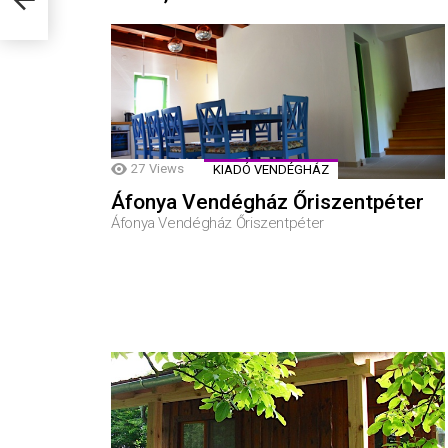
27
Views
KIADÓ VENDÉGHÁZ
Áfonya Vendégház Őriszentpéter
Áfonya Vendégház Őriszentpéter