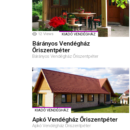
12
Views
KIADÓ VENDÉGHÁZ
Bárányos Vendégház
Őriszentpéter
Bárányos Vendégház Őriszentpéter
KIADÓ VENDÉGHÁZ
Apkó Vendégház Őriszentpéter
Apkó Vendégház Őriszentpéter