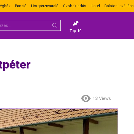
dégház
Panzió
Horgásznyaraló
Szobakiadás
Hotel
Balatoni szállásh
Top 10
tpéter
13
Views