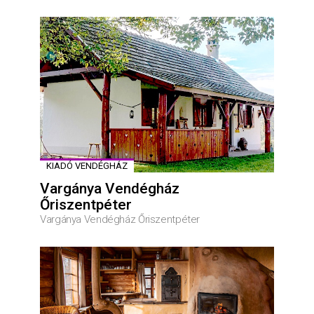
KIADÓ VENDÉGHÁZ
Vargánya Vendégház
Őriszentpéter
Vargánya Vendégház Őriszentpéter