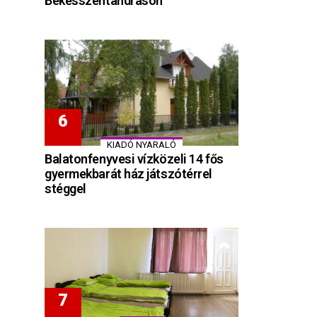
Békésszentandráson
KIADÓ NYARALÓ
Balatonfenyvesi vízközeli 14 fős
gyermekbarát ház játszótérrel
stéggel