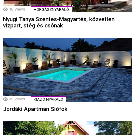
18
Views
HORGÁSZNYARALÓ
Nyugi Tanya Szentes-Magyartés, közvetlen
vízpart, stég és csónak
39
Views
KIADÓ NYARALÓ
Jordáki Apartman Siófok