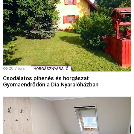
20
Views
HORGÁSZNYARALÓ
Csodálatos pihenés és horgászat
Gyomaendrődön a Dia Nyaralóházban