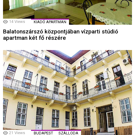
14
Views
KIADÓ APARTMAN
Balatonszárszó központjában vízparti stúdió
apartman két fő részére
21
Views
BUDAPEST
SZÁLLODA