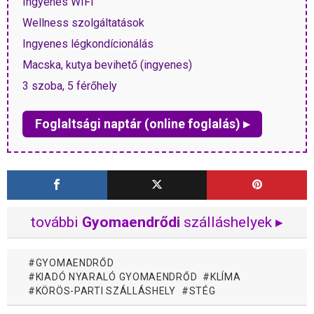
Ingyenes WIFI
Wellness szolgáltatások
Ingyenes légkondícionálás
Macska, kutya bevihető (ingyenes)
3 szoba, 5 férőhely
Foglaltsági naptár (online foglalás) ▸
további
Gyomaendrődi
szálláshelyek ▸
GYOMAENDRŐD
KIADÓ NYARALÓ GYOMAENDRŐD
KLÍMA
KÖRÖS-PARTI SZÁLLÁSHELY
STÉG