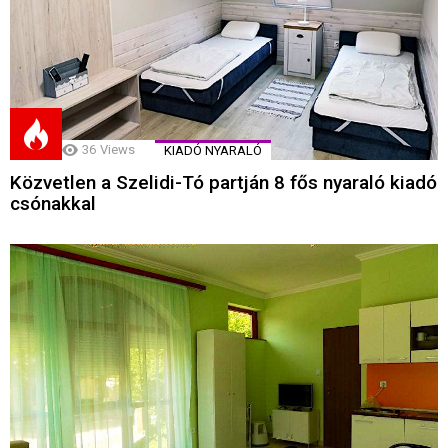
36
Views
KIADÓ NYARALÓ
Közvetlen a Szelidi-Tó partján 8 fős nyaraló kiadó
csónakkal