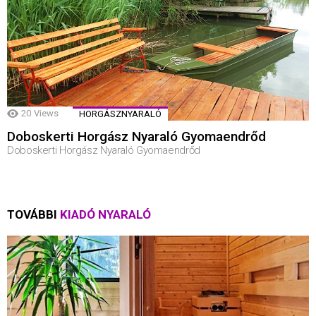
20
Views
HORGÁSZNYARALÓ
Doboskerti Horgász Nyaraló Gyomaendrőd
Doboskerti Horgász Nyaraló Gyomaendrőd
TOVÁBBI
KIADÓ NYARALÓ