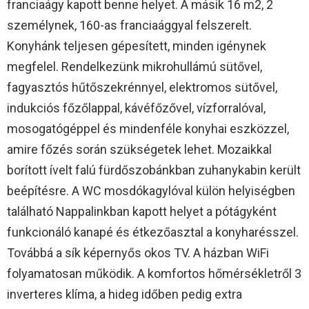
franciaágy kapott benne helyet. A másik 16 m2, 2
személynek, 160-as franciaággyal felszerelt.
Konyhánk teljesen gépesített, minden igénynek
megfelel. Rendelkezünk mikrohullámú sütővel,
fagyasztós hűtőszekrénnyel, elektromos sütővel,
indukciós főzőlappal, kávéfőzővel, vízforralóval,
mosogatógéppel és mindenféle konyhai eszközzel,
amire főzés során szükségetek lehet. Mozaikkal
borított ívelt falú fürdőszobánkban zuhanykabin került
beépítésre. A WC mosdókagylóval külön helyiségben
található Nappalinkban kapott helyet a pótágyként
funkcionáló kanapé és étkezőasztal a konyharésszel.
Továbbá a sík képernyős okos TV. A házban WiFi
folyamatosan működik. A komfortos hőmérsékletről 3
inverteres klíma, a hideg időben pedig extra