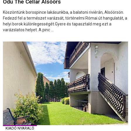
Odu The Cellar Alsóörs
Köszöntünk borospince lakásunkba, a balatoni riviérán, Alsóörsön.
Fedezd fel a természet varázsát, történelmi Római út hangulatát, a
helyi borok különlegességét.Gyere és tapasztald meg ezt a
varázslatos helyet. A pinc ...
KIADÓ NYARALÓ