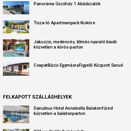
Panoráma Úszóház 1 Abádszalók
Tisza-tó Apartmanpark Kisköre
Jakuzzis, medencés, klímás nyaraló kiadó
közvetlen a körös-parton
CsapatBázis EgymásraFigyelő Központ Sarud
FELKAPOTT SZÁLLÁSHELYEK
Danubius Hotel Annabella Balatonfüred
közvetlen a balatonparton