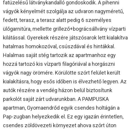
fatüzelésű látványkandalló gondoskodik. A pihenni
vágyók kényelmét szolgálja az udvaron nagyméretű,
fedett, terasz, a terasz alatt pedig 6 személyes
ülőgarnitúra, mellette grillező+bográcsállvány vízparti
kilátással. Gyerekek részére játszósarok lett kialakítva
hatalmas homokozóval, csúszdával és hintákkal.
Halalmas saját stég tartozik az apartmanhoz egy
hozzá tartozó kis vízparti filagóriával a horgászni
vágyók nagy örömére. Körülötte szórt felület került
kialakításra, hogy esős időben is élvezhető legyen. Az
autók részére a vendég házon belül biztosítunk
parkolót saját zárt udvarunkban. A PAMPUSKA
apartman, Gyomaendrőd egyik csendes holtágán a
Pap-zugban helyezkedik el. Ez egy igazán érintetlen,
csendes zöldövezeti környezet ahova szórt úton