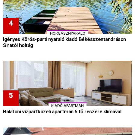
HORGÁSZNYARALÓ
Igényes Körös-parti nyaraló kiadó Békésszentandráson
Siratói holtág
KIADÓ APARTMAN
Balatoni vízpartközeli apartman 6 fő részére klímával