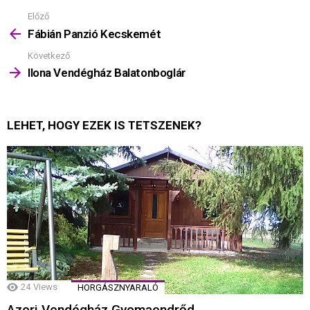
Előző
Mutass
többet
Fábián Panzió Kecskemét
Következő
Ilona Vendégház Balatonboglár
LEHET, HOGY EZEK IS TETSZENEK?
24
Views
HORGÁSZNYARALÓ
Azori Vendégház Gyomaendrőd