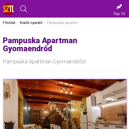
KERESÉS
Top 10
Itt vagy most:
Főoldal
Kiadó nyaraló
Pampuska Apartman Gyomaendrőd
Pampuska Apartman
Gyomaendrőd
Pampuska Apartman Gyomaendrőd