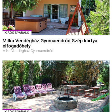
KIADÓ NYARALÓ
Milka Vendégház Gyomaendrőd Szép kártya
elfogadóhely
Milka Vendégház Gyomaendrőd
KIADÓ NYARALÓ