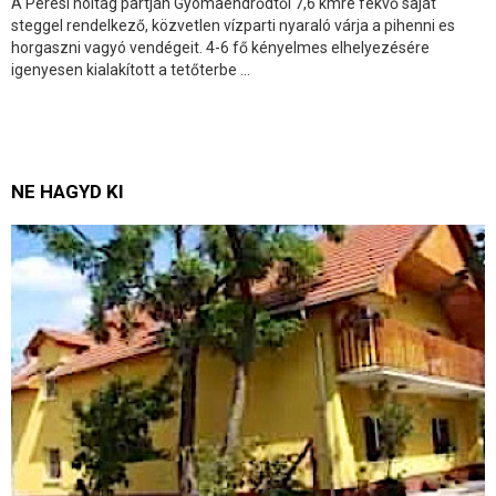
A Peresi holtag partján Gyomaendrődtől 7,6 kmre fekvő saját
steggel rendelkező, közvetlen vízparti nyaraló várja a pihenni es
horgaszni vagyó vendégeit. 4-6 fő kényelmes elhelyezésére
igenyesen kialakított a tetőterbe ...
NE HAGYD KI