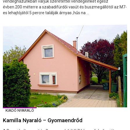
vendégházunkban várjuk szeretettel vendégeinket egész
évben.200 méterre a szabadifürdői vasút és buszmegállótól az M7-
es lehajtójától 5 percre találják árnyas ,hűs na ...
KIADÓ NYARALÓ
Kamilla Nyaraló – Gyomaendrőd