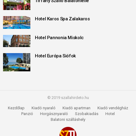
Tiffany Szálló Balatonlelle
Hotel Karos Spa Zalakaros
Hotel Pannonia Miskolc
Hotel Európa Siófok
© 2019 szallahirdeto.hu
Kezdőlap
Kiadó nyaraló
Kiadó apartman
Kiadó vendégház
Panzió
Horgásznyaraló
Szobakiadás
Hotel
Balatoni szálláshely