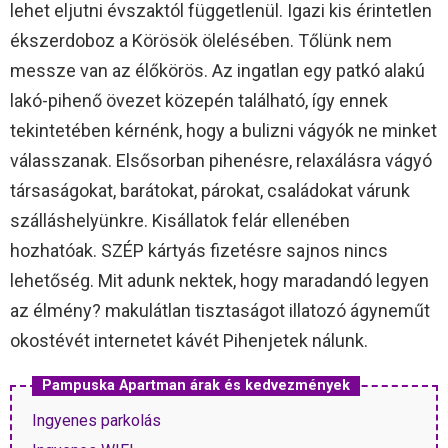
lehet eljutni évszaktól függetlenül. Igazi kis érintetlen
ékszerdoboz a Körösök ölelésében. Tőlünk nem
messze van az élőkörös. Az ingatlan egy patkó alakú
lakó-pihenő övezet közepén található, így ennek
tekintetében kérnénk, hogy a bulizni vágyók ne minket
válasszanak. Elsősorban pihenésre, relaxálásra vágyó
társaságokat, barátokat, párokat, családokat várunk
szálláshelyünkre. Kisállatok felár ellenében
hozhatóak. SZÉP kártyás fizetésre sajnos nincs
lehetőség. Mit adunk nektek, hogy maradandó legyen
az élmény? makulátlan tisztaságot illatozó ágyneműt
okostévét internetet kávét Pihenjetek nálunk.
Pampuska Apartman árak és kedvezmények
Ingyenes parkolás