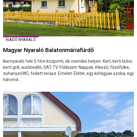
KIADÓ NYARALÓ
Magyar Nyaraló Balatonmáriafürdő
Ikernyaraló fele 5 főre központi, de csendes helyen. Kert, kerti bútor,
kerti grill, autóbeálló, SAT-TV. Földszint: Nappali, étkező, főzőfülke,
zuhanyzóWC, fedett terasz. Emelet: Előtér, egy kétágyas szoba, egy
háromá ...