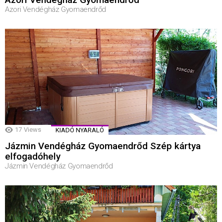
Azori Vendégház Gyomaendrőd
17
Views
KIADÓ NYARALÓ
Jázmin Vendégház Gyomaendrőd Szép kártya
elfogadóhely
Jázmin Vendégház Gyomaendrőd