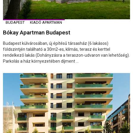
BUDAPEST
KIADÓ APARTMAN
Bókay Apartman Budapest
Budapest külvárosában, új építésű társasház (6 lakásos)
földszintjén található a 30m2-es, klímás, terasz és kerttel
rendelkező lakás (Dohányzásra a teraszon-udvaron van lehetőség).
Parkolás a ház környezetében díjment ...