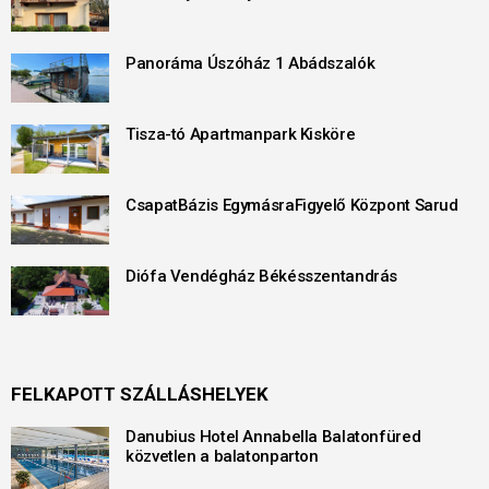
Panoráma Úszóház 1 Abádszalók
Tisza-tó Apartmanpark Kisköre
CsapatBázis EgymásraFigyelő Központ Sarud
Diófa Vendégház Békésszentandrás
FELKAPOTT SZÁLLÁSHELYEK
Danubius Hotel Annabella Balatonfüred
közvetlen a balatonparton