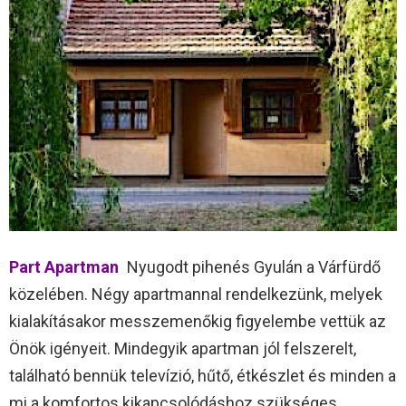
Part Apartman
Nyugodt pihenés Gyulán a Várfürdő
közelében. Négy apartmannal rendelkezünk, melyek
kialakításakor messzemenőkig figyelembe vettük az
Önök igényeit. Mindegyik apartman jól felszerelt,
található bennük televízió, hűtő, étkészlet és minden a
mi a komfortos kikapcsolódáshoz szükséges.