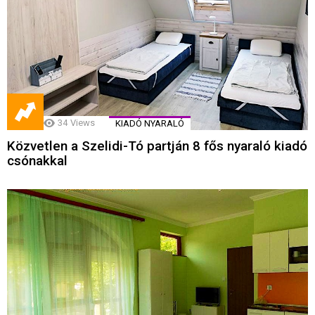
34
Views
KIADÓ NYARALÓ
Közvetlen a Szelidi-Tó partján 8 fős nyaraló kiadó
csónakkal