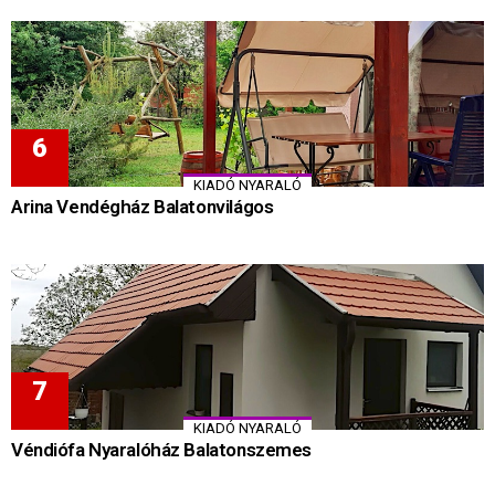
KIADÓ NYARALÓ
Arina Vendégház Balatonvilágos
KIADÓ NYARALÓ
Véndiófa Nyaralóház Balatonszemes