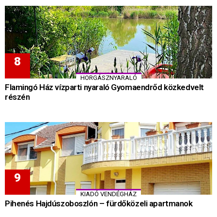
HORGÁSZNYARALÓ
Flamingó Ház vízparti nyaraló Gyomaendrőd közkedvelt
részén
KIADÓ VENDÉGHÁZ
Pihenés Hajdúszoboszlón – fürdőközeli apartmanok