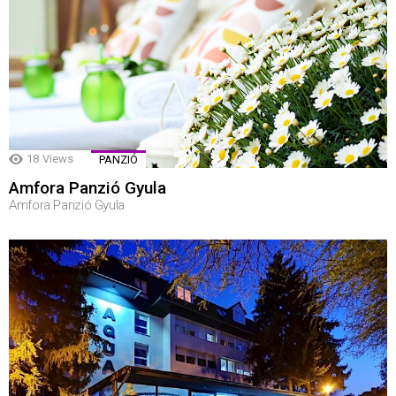
18
Views
PANZIÓ
Amfora Panzió Gyula
Amfora Panzió Gyula