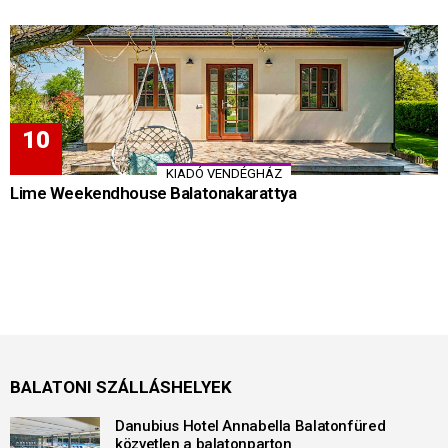
KIADÓ VENDÉGHÁZ
Lime Weekendhouse Balatonakarattya
BALATONI SZÁLLÁSHELYEK
Danubius Hotel Annabella Balatonfüred
közvetlen a balatonparton