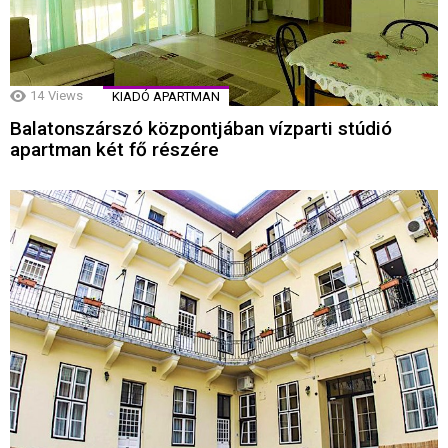
14
Views
KIADÓ APARTMAN
Balatonszárszó központjában vízparti stúdió
apartman két fő részére