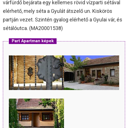
várfürdő bejárata egy kellemes rövid vízparti sétával
elérhető, mely séta a Gyulát átszelő un. Kiskörös
partján vezet. Szintén gyalog elérhető a Gyulai vár, és
sétálóutca. (MA20001538)
Part Apartman képek