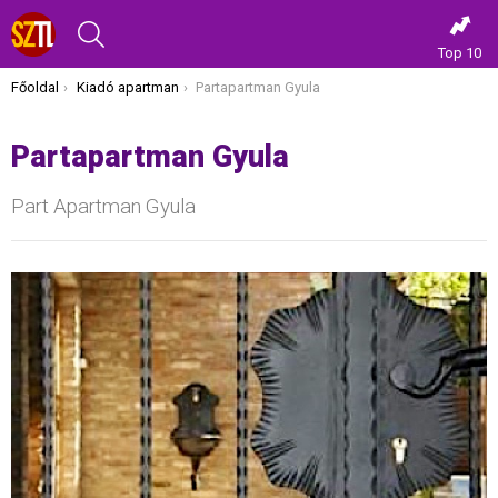
KERESÉS
Top 10
Itt vagy most:
Főoldal
Kiadó apartman
Partapartman Gyula
Partapartman Gyula
Part Apartman Gyula