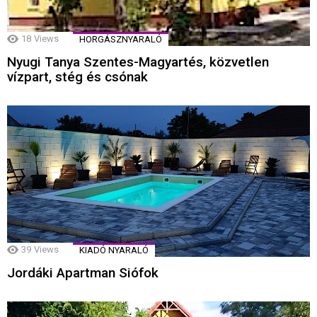
18
Views
HORGÁSZNYARALÓ
Nyugi Tanya Szentes-Magyartés, közvetlen
vízpart, stég és csónak
39
Views
KIADÓ NYARALÓ
Jordáki Apartman Siófok