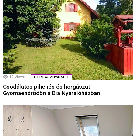
19
Views
HORGÁSZNYARALÓ
Csodálatos pihenés és horgászat
Gyomaendrődön a Dia Nyaralóházban