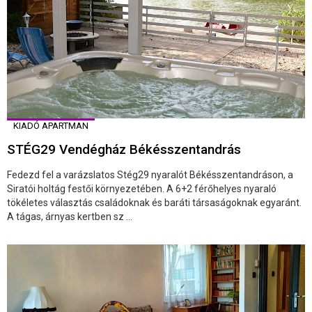
KIADÓ APARTMAN
STÉG29 Vendégház Békésszentandrás
Fedezd fel a varázslatos Stég29 nyaralót Békésszentandráson, a
Siratói holtág festői környezetében. A 6+2 férőhelyes nyaraló
tökéletes választás családoknak és baráti társaságoknak egyaránt.
A tágas, árnyas kertben sz ...