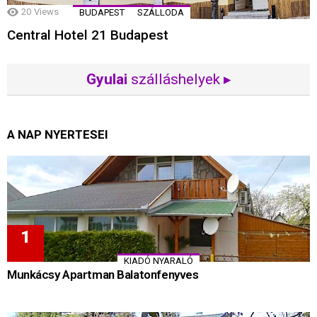
20
Views
BUDAPEST
SZÁLLODA
Central Hotel 21 Budapest
Gyulai
szálláshelyek ▸
A NAP NYERTESEI
KIADÓ NYARALÓ
Munkácsy Apartman Balatonfenyves