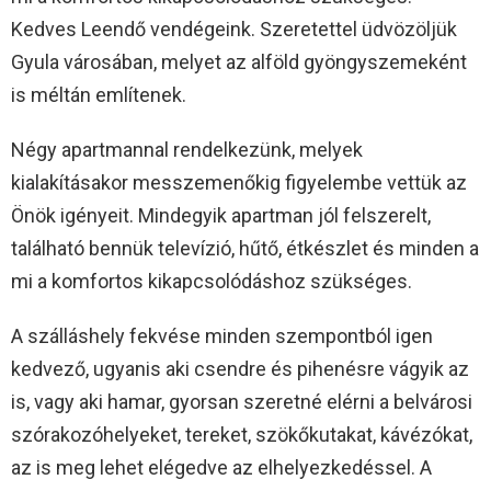
Kedves Leendő vendégeink. Szeretettel üdvözöljük
Gyula városában, melyet az alföld gyöngyszemeként
is méltán említenek.
Négy apartmannal rendelkezünk, melyek
kialakításakor messzemenőkig figyelembe vettük az
Önök igényeit. Mindegyik apartman jól felszerelt,
található bennük televízió, hűtő, étkészlet és minden a
mi a komfortos kikapcsolódáshoz szükséges.
A szálláshely fekvése minden szempontból igen
kedvező, ugyanis aki csendre és pihenésre vágyik az
is, vagy aki hamar, gyorsan szeretné elérni a belvárosi
szórakozóhelyeket, tereket, szökőkutakat, kávézókat,
az is meg lehet elégedve az elhelyezkedéssel. A