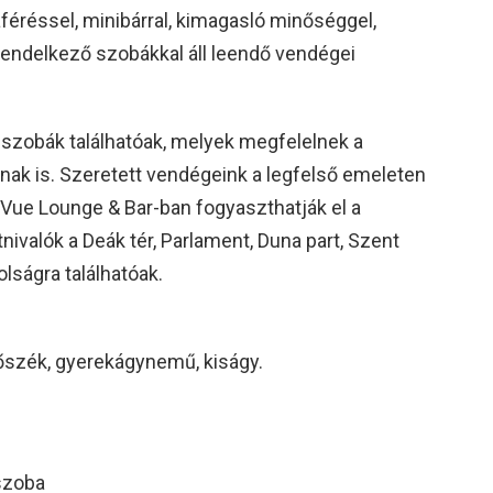
áféréssel, minibárral, kimagasló minőséggel,
endelkező szobákkal áll leendő vendégei
 szobák találhatóak, melyek megfelelnek a
ak is. Szeretett vendégeink a legfelső emeleten
 Vue Lounge & Bar-ban fogyaszthatják el a
tnivalók a Deák tér, Parlament, Duna part, Szent
olságra találhatóak.
tőszék, gyerekágynemű, kiságy.
szoba