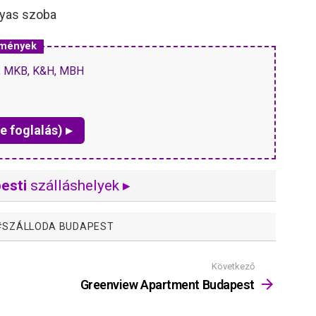
gyas szoba
zmények
P, MKB, K&H, MBH
e foglalás) ▸
esti
szálláshelyek ▸
SZÁLLODA BUDAPEST
Következő
Greenview Apartment Budapest