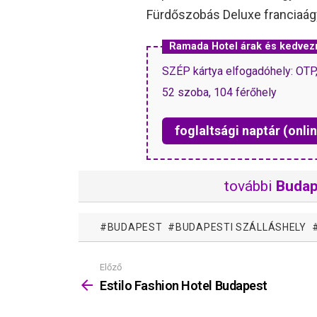
Fürdőszobás Deluxe franciaá
Ramada Hotel árak és kedve
SZÉP kártya elfogadóhely: OT
52 szoba, 104 férőhely
foglaltsági naptár (onlin
további
Budap
BUDAPEST
BUDAPESTI SZÁLLÁSHELY
Előző
Mutass
többet
Estilo Fashion Hotel Budapest