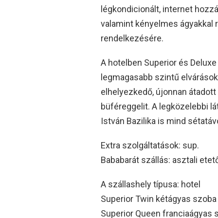
légkondicionált, internet hozz
valamint kényelmes ágyakkal r
rendelkezésére.
A hotelben Superior és Deluxe
legmagasabb szintű elvárásokn
elhelyezkedő, újonnan átadott
büféreggelit. A legközelebbi lá
István Bazilika is mind sétatáv
Extra szolgáltatások: sup.
Bababarát szállás: asztali ete
A szállashely típusa: hotel
Superior Twin kétágyas szoba
Superior Queen franciaágyas 