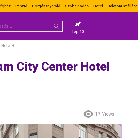
dégház
Panzió
Horgásznyaraló
Szobakiadás
Hotel
Balatoni szállásh
Top 10
 Budapest
m City Center Hotel
17
Views