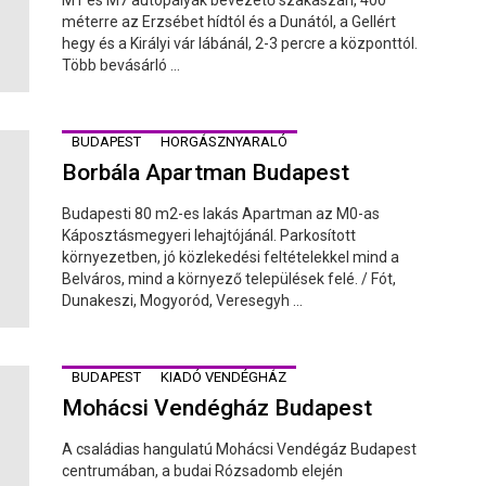
M1 és M7 autópályák bevezető szakaszán, 400
méterre az Erzsébet hídtól és a Dunától, a Gellért
hegy és a Királyi vár lábánál, 2-3 percre a központtól.
Több bevásárló ...
BUDAPEST
HORGÁSZNYARALÓ
Borbála Apartman Budapest
Budapesti 80 m2-es lakás Apartman az M0-as
Káposztásmegyeri lehajtójánál. Parkosított
környezetben, jó közlekedési feltételekkel mind a
Belváros, mind a környező települések felé. / Fót,
Dunakeszi, Mogyoród, Veresegyh ...
BUDAPEST
KIADÓ VENDÉGHÁZ
Mohácsi Vendégház Budapest
A családias hangulatú Mohácsi Vendégáz Budapest
centrumában, a budai Rózsadomb elején