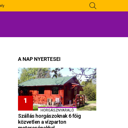
KERESÉS
ely
A NAP NYERTESEI
HORGÁSZNYARALÓ
Szállás horgászoknak 6 főig
közvetlen a vízparton
motorcsónakkal