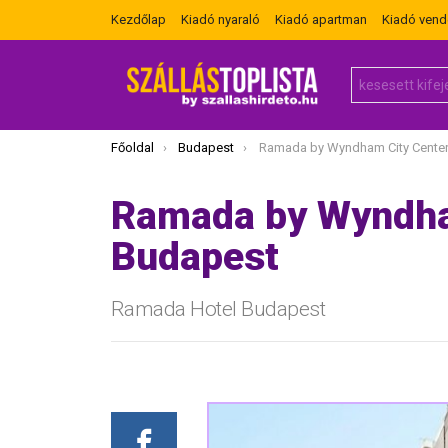
Kezdőlap
Kiadó nyaraló
Kiadó apartman
Kiadó ven
Search
for:
Itt vagy most:
Főoldal
Budapest
Ramada by Wyndham City Center Hotel
Ramada by Wyndha
Budapest
Ramada Hotel Budapest