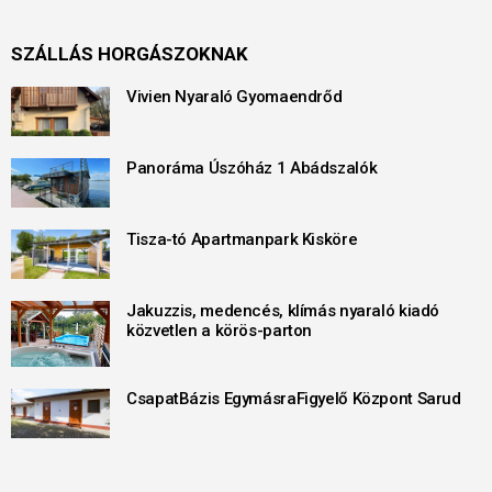
SZÁLLÁS HORGÁSZOKNAK
Vivien Nyaraló Gyomaendrőd
Panoráma Úszóház 1 Abádszalók
Tisza-tó Apartmanpark Kisköre
Jakuzzis, medencés, klímás nyaraló kiadó
közvetlen a körös-parton
CsapatBázis EgymásraFigyelő Központ Sarud