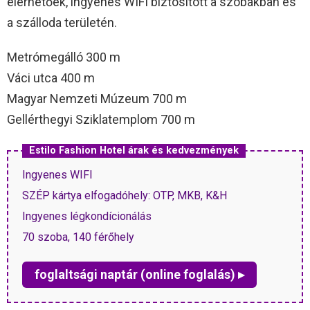
elérhetőek, ingyenes WIFI biztosított a szobákban és
a szálloda területén.
Metrómegálló 300 m
Váci utca 400 m
Magyar Nemzeti Múzeum 700 m
Gellérthegyi Sziklatemplom 700 m
Estilo Fashion Hotel árak és kedvezmények
Ingyenes WIFI
SZÉP kártya elfogadóhely: OTP, MKB, K&H
Ingyenes légkondícionálás
70 szoba, 140 férőhely
foglaltsági naptár (online foglalás) ▸