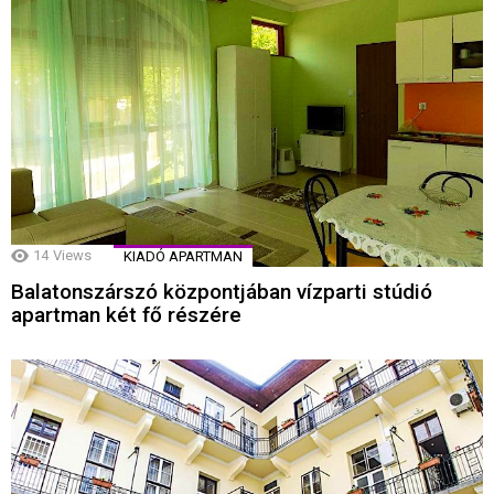
14
Views
KIADÓ APARTMAN
Balatonszárszó központjában vízparti stúdió
apartman két fő részére