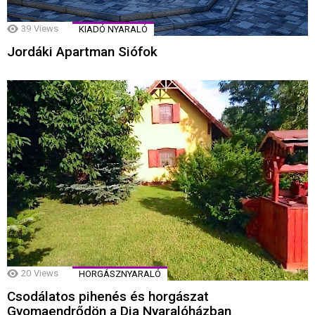
39
Views
KIADÓ NYARALÓ
Jordáki Apartman Siófok
20
Views
HORGÁSZNYARALÓ
Csodálatos pihenés és horgászat
Gyomaendrődön a Dia Nyaralóházban