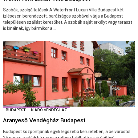
Szobák, szolgáltatások A WaterFront Luxuri Villa Budapest két
ízlésesen berendezett, barátságos szobával várja a Budapest
településen szállást keresőket. A szobák saját erkélyt vagy teraszt
is kínálnak, így bármikor a ...
BUDAPEST
KIADÓ VENDÉGHÁZ
Aranyeső Vendégház Budapest
Budapest központjának egyik legszebb kerületében, a belvárostól
25 percre családi házas övezetben található az új építésű