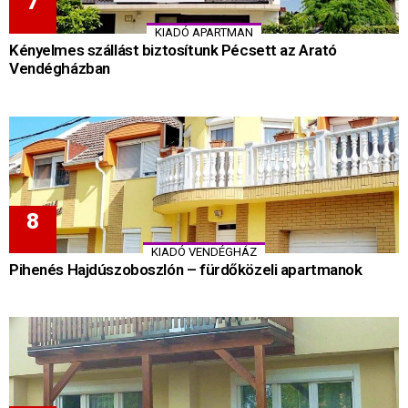
KIADÓ APARTMAN
Kényelmes szállást biztosítunk Pécsett az Arató
Vendégházban
KIADÓ VENDÉGHÁZ
Pihenés Hajdúszoboszlón – fürdőközeli apartmanok