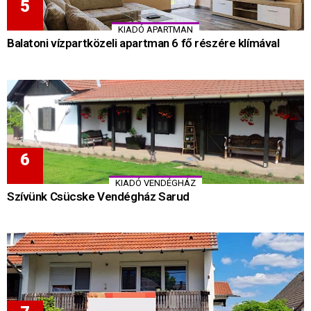
KIADÓ APARTMAN
Balatoni vízpartközeli apartman 6 fő részére klímával
KIADÓ VENDÉGHÁZ
Szívünk Csücske Vendégház Sarud