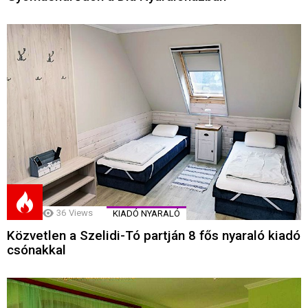
36
Views
KIADÓ NYARALÓ
Közvetlen a Szelidi-Tó partján 8 fős nyaraló kiadó
csónakkal