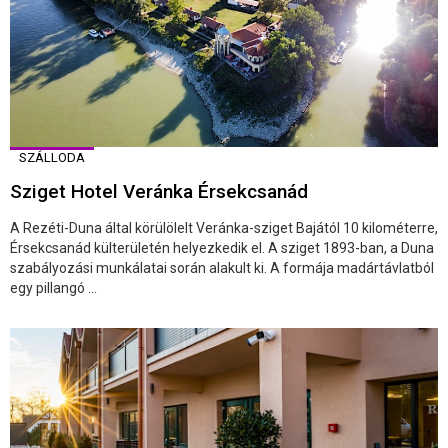
SZÁLLODA
Sziget Hotel Veránka Érsekcsanád
A Rezéti-Duna által körülölelt Veránka-sziget Bajától 10 kilométerre,
Érsekcsanád külterületén helyezkedik el. A sziget 1893-ban, a Duna
szabályozási munkálatai során alakult ki. A formája madártávlatból
egy pillangó ...