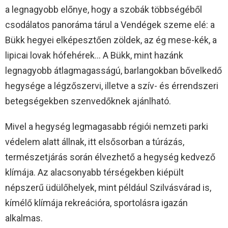
a legnagyobb előnye, hogy a szobák többségéből
csodálatos panoráma tárul a Vendégek szeme elé: a
Bükk hegyei elképesztően zöldek, az ég mese-kék, a
lipicai lovak hófehérek… A Bükk, mint hazánk
legnagyobb átlagmagasságú, barlangokban bővelkedő
hegysége a légzőszervi, illetve a szív- és érrendszeri
betegségekben szenvedőknek ajánlható.
Mivel a hegység legmagasabb régiói nemzeti parki
védelem alatt állnak, itt elsősorban a túrázás,
természetjárás során élvezhető a hegység kedvező
klímája. Az alacsonyabb térségekben kiépült
népszerű üdülőhelyek, mint például Szilvásvárad is,
kímélő klímája rekreációra, sportolásra igazán
alkalmas.