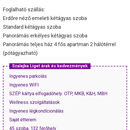
Foglalható szállás:
Erdőre néző emeleti kétágyas szoba
Standard kétágyas szoba
Panorámás erkélyes kétágyas szoba
Panorámás teljes ház 4 fős apartman 2 hálótérrel
(pótágyazható)
Szalajka Liget árak és kedvezmények
Ingyenes parkolás
Ingyenes WIFI
SZÉP kártya elfogadóhely: OTP, MKB, K&H, MBH
Wellness szolgáltatások
Ingyenes légkondícionálás
Saját étterem
45 szoba, 132 férőhely