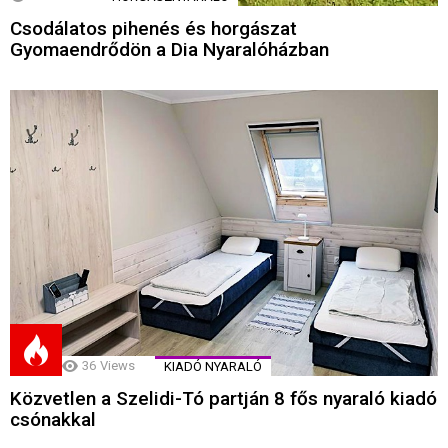
Csodálatos pihenés és horgászat
Gyomaendrődön a Dia Nyaralóházban
36
Views
KIADÓ NYARALÓ
Közvetlen a Szelidi-Tó partján 8 fős nyaraló kiadó
csónakkal