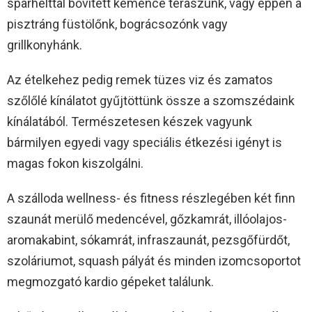
sparhelttal bővített kemence teraszunk, vagy éppen a
pisztráng füstölőnk, bográcsozónk vagy
grillkonyhánk.
Az ételkehez pedig remek tüzes viz és zamatos
szőlőlé kínálatot gyűjtöttünk össze a szomszédaink
kínálatából. Természetesen készek vagyunk
bármilyen egyedi vagy speciális étkezési igényt is
magas fokon kiszolgálni.
A szálloda wellness- és fitness részlegében két finn
szaunát merülő medencével, gőzkamrát, illóolajos-
aromakabint, sókamrát, infraszaunát, pezsgőfürdőt,
szoláriumot, squash pályát és minden izomcsoportot
megmozgató kardio gépeket találunk.