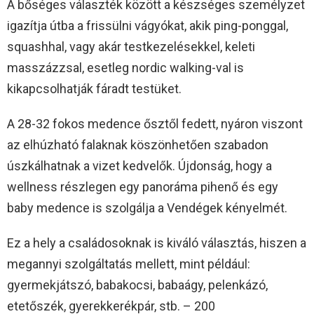
A bőséges választék között a készséges személyzet
igazítja útba a frissülni vágyókat, akik ping-ponggal,
squashhal, vagy akár testkezelésekkel, keleti
masszázzsal, esetleg nordic walking-val is
kikapcsolhatják fáradt testüket.
A 28-32 fokos medence ősztől fedett, nyáron viszont
az elhúzható falaknak köszönhetően szabadon
úszkálhatnak a vizet kedvelők. Újdonság, hogy a
wellness részlegen egy panoráma pihenő és egy
baby medence is szolgálja a Vendégek kényelmét.
Ez a hely a családosoknak is kiváló választás, hiszen a
megannyi szolgáltatás mellett, mint például:
gyermekjátszó, babakocsi, babaágy, pelenkázó,
etetőszék, gyerekkerékpár, stb. – 200