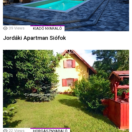
39
Views
KIADÓ NYARALÓ
Jordáki Apartman Siófok
22
Views
HORGÁSZNYARALÓ