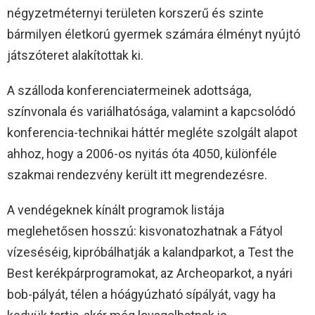
négyzetméternyi területen korszerű és szinte
bármilyen életkorú gyermek számára élményt nyújtó
játszóteret alakítottak ki.
A szálloda konferenciatermeinek adottsága,
színvonala és variálhatósága, valamint a kapcsolódó
konferencia-technikai háttér megléte szolgált alapot
ahhoz, hogy a 2006-os nyitás óta 4050, különféle
szakmai rendezvény került itt megrendezésre.
A vendégeknek kínált programok listája
meglehetősen hosszú: kisvonatozhatnak a Fátyol
vízeséséig, kipróbálhatják a kalandparkot, a Test the
Best kerékpárprogramokat, az Archeoparkot, a nyári
bob-pályát, télen a hóágyúzható sípályát, vagy ha