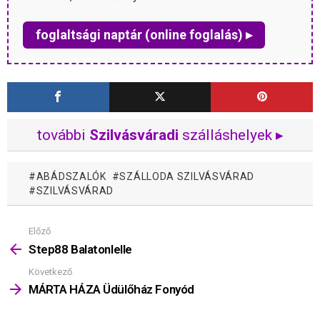
foglaltsági naptár (online foglalás) ▸
további
Szilvásváradi
szálláshelyek ▸
ABÁDSZALÓK
SZÁLLODA SZILVÁSVÁRAD
SZILVÁSVÁRAD
Előző
Mutass
többet
Step88 Balatonlelle
Következő
MÁRTA HÁZA Üdülőház Fonyód