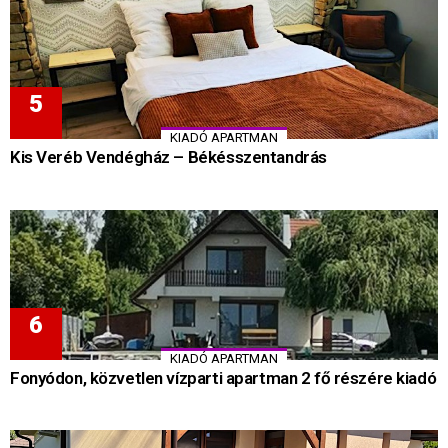
KIADÓ APARTMAN
Kis Veréb Vendégház – Békésszentandrás
KIADÓ APARTMAN
Fonyódon, közvetlen vízparti apartman 2 fő részére kiadó