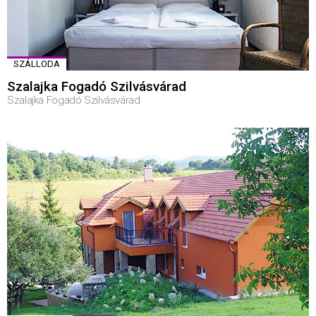
SZÁLLODA
Szalajka Fogadó Szilvásvárad
Szalajka Fogadó Szilvásvárad