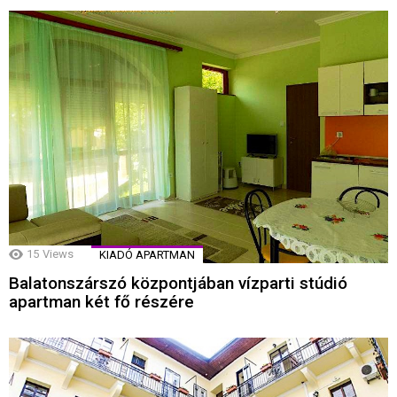
15
Views
KIADÓ APARTMAN
Balatonszárszó központjában vízparti stúdió
apartman két fő részére