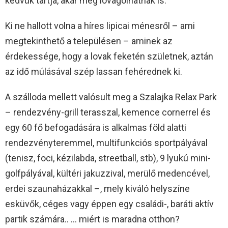
kedvük tartja, akár még lovagolhatnak is.
Ki ne hallott volna a híres lipicai ménesről – ami
megtekinthető a településen – aminek az
érdekessége, hogy a lovak feketén születnek, aztán
az idő múlásával szép lassan fehérednek ki.
A szálloda mellett valósult meg a Szalajka Relax Park
– rendezvény-grill terasszal, kemence cornerrel és
egy 60 fő befogadására is alkalmas föld alatti
rendezvényteremmel, multifunkciós sportpályával
(tenisz, foci, kézilabda, streetball, stb), 9 lyukú mini-
golfpályával, kültéri jakuzzival, merülő medencével,
erdei szaunaházakkal –, mely kiváló helyszíne
esküvők, céges vagy éppen egy családi-, baráti aktív
partik számára.. … miért is maradna otthon?