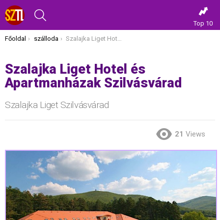
KERESÉS
Top 10
Itt vagy most:
Főoldal
szálloda
Szalajka Liget Hotel és Apartmanházak Szilvásvárad
Szalajka Liget Hotel és
Apartmanházak Szilvásvárad
Szalajka Liget Szilvásvárad
21
Views