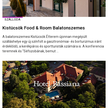
SZÁLLODA
Kistücsök Food & Room Balatonszemes
A balatonszemesi Kistücsök Étterem újonnan megépült
szálláshelye egy új színfolt a gasztronómiai- és borturizmus iránt
érdeklődő, a kerékpáros és sportturisták számára is. A konferencia
teremnek és “Séfszobának, bemut ...