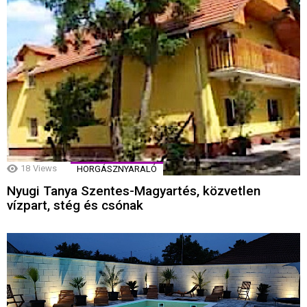
18
Views
HORGÁSZNYARALÓ
Nyugi Tanya Szentes-Magyartés, közvetlen
vízpart, stég és csónak