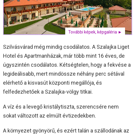
További képek, képgaléria ►
Szilvásvárad még mindig csodálatos. A Szalajka Liget
Hotel és Apartmanházak, már több mint 16 éves, de
úgyszintén csodálatos. Kétségtelen, hogy a fekvése a
legideálisabb, mert mindössze néhány perc sétával
elérhető a kisvasút központi megállója, és
felfedezhetőek a Szalajka-völgy titkai.
A víz és a levegő kristálytiszta, szerencsére nem
sokat változott az elmúlt évtizedekben.
A környezet gyönyörű, és ezért talán a szállodának az