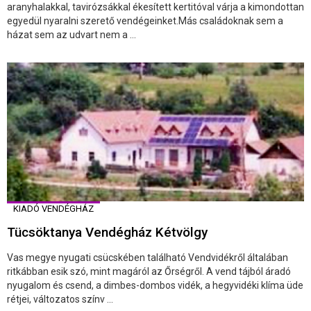
aranyhalakkal, tavirózsákkal ékesített kertitóval várja a kimondottan
egyedül nyaralni szerető vendégeinket.Más családoknak sem a
házat sem az udvart nem a ...
KIADÓ VENDÉGHÁZ
Tücsöktanya Vendégház Kétvölgy
Vas megye nyugati csücskében található Vendvidékről általában
ritkábban esik szó, mint magáról az Őrségről. A vend tájból áradó
nyugalom és csend, a dimbes-dombos vidék, a hegyvidéki klíma üde
rétjei, változatos színv ...