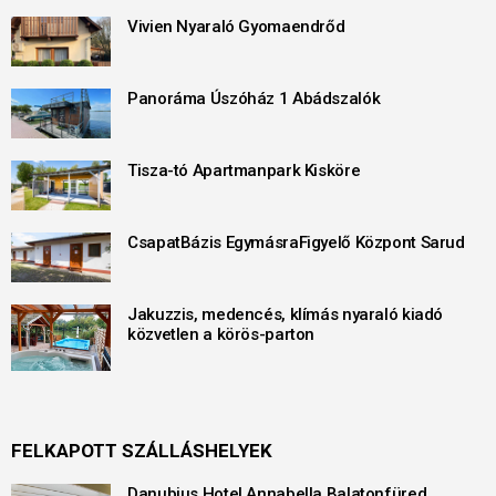
Vivien Nyaraló Gyomaendrőd
Panoráma Úszóház 1 Abádszalók
Tisza-tó Apartmanpark Kisköre
CsapatBázis EgymásraFigyelő Központ Sarud
Jakuzzis, medencés, klímás nyaraló kiadó
közvetlen a körös-parton
FELKAPOTT SZÁLLÁSHELYEK
Danubius Hotel Annabella Balatonfüred