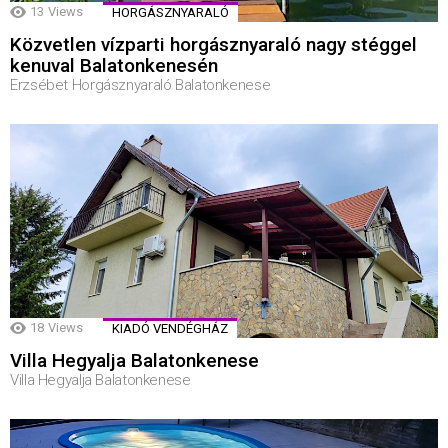
13
Views
HORGÁSZNYARALÓ
Közvetlen vízparti horgásznyaraló nagy stéggel
kenuval Balatonkenesén
Erzsébet Horgásznyaraló Balatonkenese
18
Views
KIADÓ VENDÉGHÁZ
Villa Hegyalja Balatonkenese
Villa Hegyalja Balatonkenese