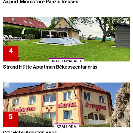
Airport Microstore Panzió Vecsés
KIADÓ NYARALÓ
Strand Hütte Apartman Békésszentandrás
SZÁLLODA
City Hotel Ágoston Pécs