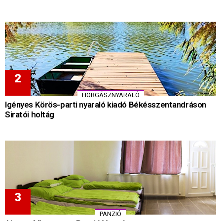
HORGÁSZNYARALÓ
Igényes Körös-parti nyaraló kiadó Békésszentandráson
Siratói holtág
PANZIÓ