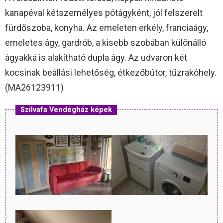
kanapéval kétszemélyes pótágyként, jól felszerelt
fürdőszoba, konyha. Az emeleten erkély, franciaágy,
emeletes ágy, gardrób, a kisebb szobában különálló
ágyakká is alakítható dupla ágy. Az udvaron két
kocsinak beállási lehetőség, étkezőbútor, tűzrakóhely.
(MA26123911)
Szilvafa Vendégház képek