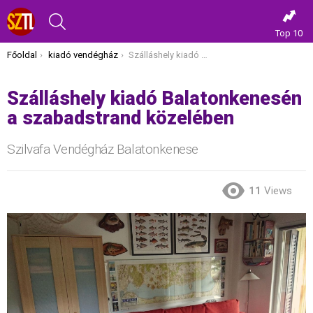
KERESÉS
Top 10
Itt vagy most:
Főoldal
kiadó vendégház
Szálláshely kiadó Balatonkenesén a szabadstrand közelében
Szálláshely kiadó Balatonkenesén
a szabadstrand közelében
Szilvafa Vendégház Balatonkenese
11
Views