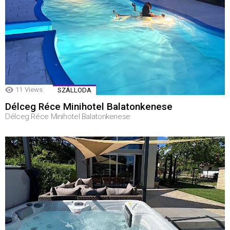
11
Views
SZÁLLODA
Délceg Réce Minihotel Balatonkenese
Délceg Réce Minihotel Balatonkenese