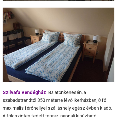
Szilvafa Vendégház
Balatonkenesén, a
szabadstrandtól 350 méterre lévő ikerházban, 8 fő
maximális férőhellyel szálláshely egész évben kiadó.
A földszinten fedett terasz, nappali kihúzható