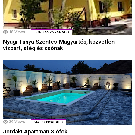
18
Views
HORGÁSZNYARALÓ
Nyugi Tanya Szentes-Magyartés, közvetlen
vízpart, stég és csónak
39
Views
KIADÓ NYARALÓ
Jordáki Apartman Siófok