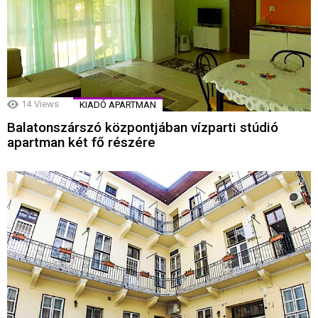
14
Views
KIADÓ APARTMAN
Balatonszárszó központjában vízparti stúdió
apartman két fő részére