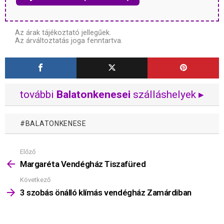
Az árak tájékoztató jellegűek.
Az árváltoztatás joga fenntartva.
további
Balatonkenesei
szálláshelyek ▸
BALATONKENESE
Előző
Mutass
többet
Margaréta Vendégház Tiszafüred
Következő
3 szobás önálló klímás vendégház Zamárdiban