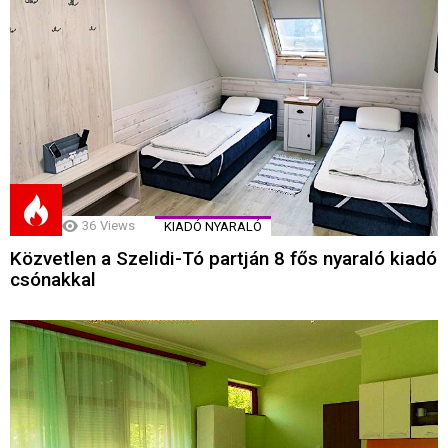
36
Views
KIADÓ NYARALÓ
Közvetlen a Szelidi-Tó partján 8 fős nyaraló kiadó
csónakkal