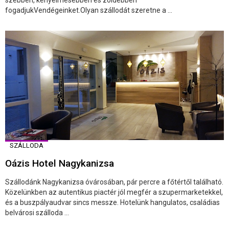
szebben, kényelmesebben és zöldebben
fogadjukVendégeinket.Olyan szállodát szeretne a ...
SZÁLLODA
Oázis Hotel Nagykanizsa
Szállodánk Nagykanizsa óvárosában, pár percre a főtértől található.
Közelünkben az autentikus piactér jól megfér a szupermarketekkel,
és a buszpályaudvar sincs messze. Hotelünk hangulatos, családias
belvárosi szálloda ...