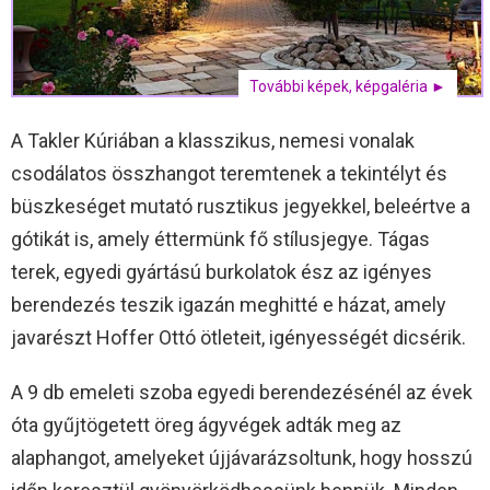
További képek, képgaléria ►
A Takler Kúriában a klasszikus, nemesi vonalak
csodálatos összhangot teremtenek a tekintélyt és
büszkeséget mutató rusztikus jegyekkel, beleértve a
gótikát is, amely éttermünk fő stílusjegye. Tágas
terek, egyedi gyártású burkolatok ész az igényes
berendezés teszik igazán meghitté e házat, amely
javarészt Hoffer Ottó ötleteit, igényességét dicsérik.
A 9 db emeleti szoba egyedi berendezésénél az évek
óta gyűjtögetett öreg ágyvégek adták meg az
alaphangot, amelyeket újjávarázsoltunk, hogy hosszú