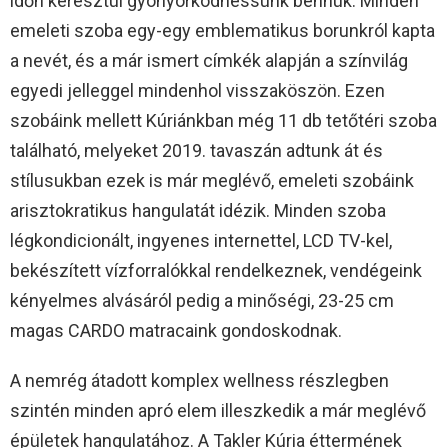
időn keresztül gyönyörködhessünk bennük. Minden
emeleti szoba egy-egy emblematikus borunkról kapta
a nevét, és a már ismert címkék alapján a színvilág
egyedi jelleggel mindenhol visszaköszön. Ezen
szobáink mellett Kúriánkban még 11 db tetőtéri szoba
található, melyeket 2019. tavaszán adtunk át és
stílusukban ezek is már meglévő, emeleti szobáink
arisztokratikus hangulatát idézik. Minden szoba
légkondicionált, ingyenes internettel, LCD TV-kel,
bekészített vízforralókkal rendelkeznek, vendégeink
kényelmes alvásáról pedig a minőségi, 23-25 cm
magas CARDO matracaink gondoskodnak.
A nemrég átadott komplex wellness részlegben
szintén minden apró elem illeszkedik a már meglévő
épületek hangulatához. A Takler Kúria éttermének