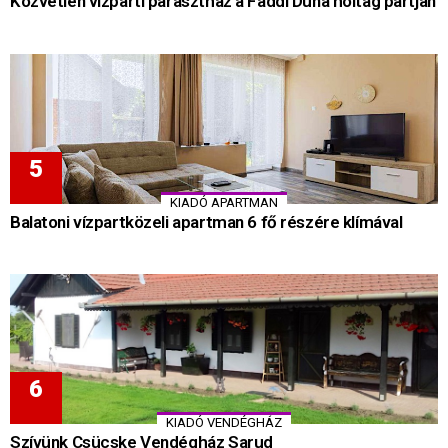
Közvetlen vízparti parasztház a Faddi Duna holtág partján
KIADÓ APARTMAN
Balatoni vízpartközeli apartman 6 fő részére klímával
KIADÓ VENDÉGHÁZ
Szívünk Csücske Vendégház Sarud