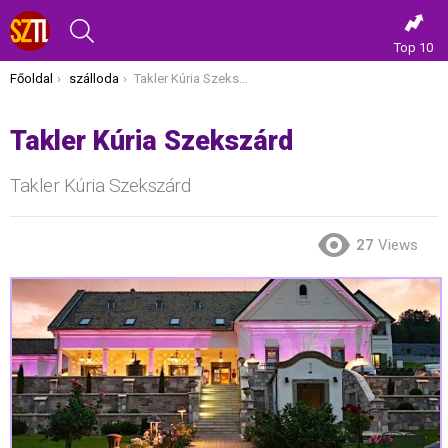
KERESÉS
Top 10
Itt vagy most:
Főoldal
szálloda
Takler Kúria Szekszárd
Takler Kúria Szekszárd
Takler Kúria Szekszárd
27
Views