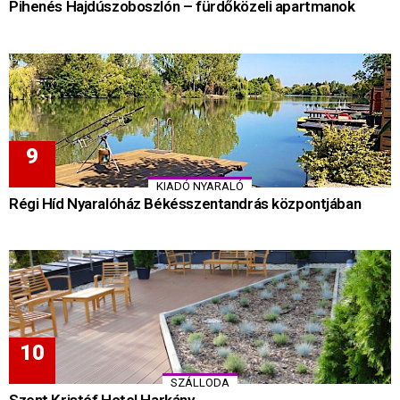
Pihenés Hajdúszoboszlón – fürdőközeli apartmanok
KIADÓ NYARALÓ
Régi Híd Nyaralóház Békésszentandrás központjában
SZÁLLODA