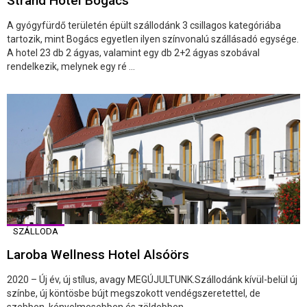
Strand Hotel Bogács
A gyógyfürdő területén épült szállodánk 3 csillagos kategóriába
tartozik, mint Bogács egyetlen ilyen színvonalú szállásadó egysége.
A hotel 23 db 2 ágyas, valamint egy db 2+2 ágyas szobával
rendelkezik, melynek egy ré ...
SZÁLLODA
Laroba Wellness Hotel Alsóörs
2020 – Új év, új stílus, avagy MEGÚJULTUNK.Szállodánk kívül-belül új
színbe, új köntösbe bújt megszokott vendégszeretettel, de