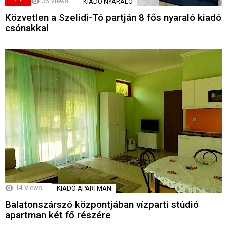
36
Views
KIADÓ NYARALÓ
Közvetlen a Szelidi-Tó partján 8 fős nyaraló kiadó
csónakkal
14
Views
KIADÓ APARTMAN
Balatonszárszó központjában vízparti stúdió
apartman két fő részére