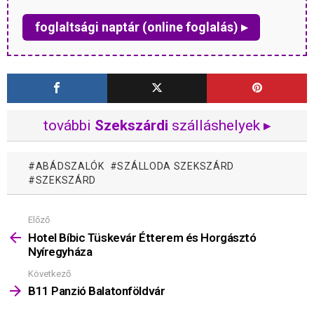
foglaltsági naptár (online foglalás) ▸
további
Szekszárdi
szálláshelyek ▸
ABÁDSZALÓK
SZÁLLODA SZEKSZÁRD
SZEKSZÁRD
Előző
Mutass
többet
Hotel Bíbic Tüskevár Étterem és Horgásztó
Nyíregyháza
Következő
B11 Panzió Balatonföldvár