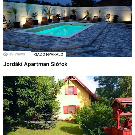
39
Views
KIADÓ NYARALÓ
Jordáki Apartman Siófok