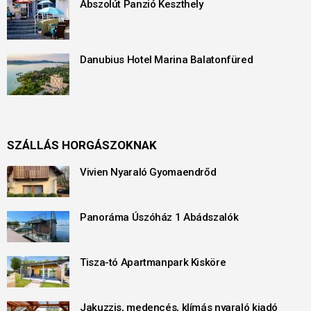
Abszolút Panzió Keszthely
Danubius Hotel Marina Balatonfüred
SZÁLLÁS HORGÁSZOKNAK
Vivien Nyaraló Gyomaendrőd
Panoráma Úszóház 1 Abádszalók
Tisza-tó Apartmanpark Kisköre
Jakuzzis, medencés, klímás nyaraló kiadó