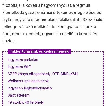
filozófiája is követi a hagyományokat, a régmúlt
kiemelkedő gasztronómiai értékeinek megőrzése és
olykor egyfajta újragondolása találkozik itt. Szezonális
jelleggel változó ételkínálatunk magyaros alapokra
épül, nem túlgondolt, ugyanakkor kellően kreatív és
házias.
Takler Kúria árak és kedvezmények
Ingyenes parkolás
Ingyenes WIFI
SZÉP kártya elfogadóhely: OTP, MKB, K&H
Wellness szolgáltatások
Ingyenes légkondícionálás
Saját étterem
19 szoba, 40 férőhely