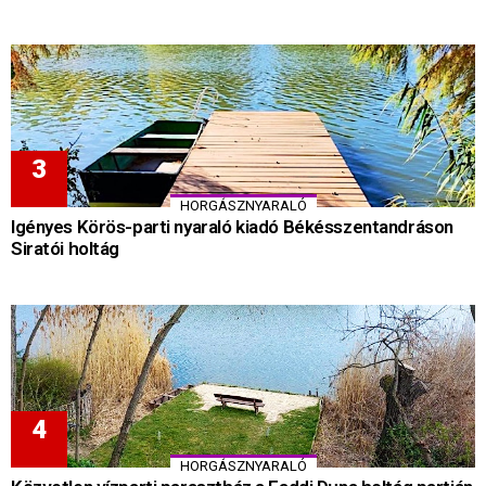
HORGÁSZNYARALÓ
Igényes Körös-parti nyaraló kiadó Békésszentandráson
Siratói holtág
HORGÁSZNYARALÓ