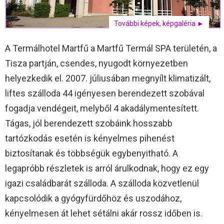
További képek, képgaléria ►
A Termálhotel Martfű a Martfű Termál SPA területén, a
Tisza partján, csendes, nyugodt környezetben
helyezkedik el. 2007. júliusában megnyílt klimatizált,
liftes szálloda 44 igényesen berendezett szobával
fogadja vendégeit, melyből 4 akadálymentesített.
Tágas, jól berendezett szobáink hosszabb
tartózkodás esetén is kényelmes pihenést
biztosítanak és többségük egybenyitható. A
legapróbb részletek is arról árulkodnak, hogy ez egy
igazi családbarát szálloda. A szálloda közvetlenül
kapcsolódik a gyógyfürdőhöz és uszodához,
kényelmesen át lehet sétálni akár rossz időben is.