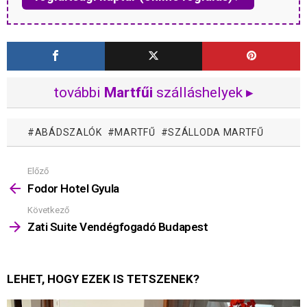
további
Martfűi
szálláshelyek ▸
ABÁDSZALÓK
MARTFŰ
SZÁLLODA MARTFŰ
Előző
Mutass
többet
Fodor Hotel Gyula
Következő
Zati Suite Vendégfogadó Budapest
LEHET, HOGY EZEK IS TETSZENEK?