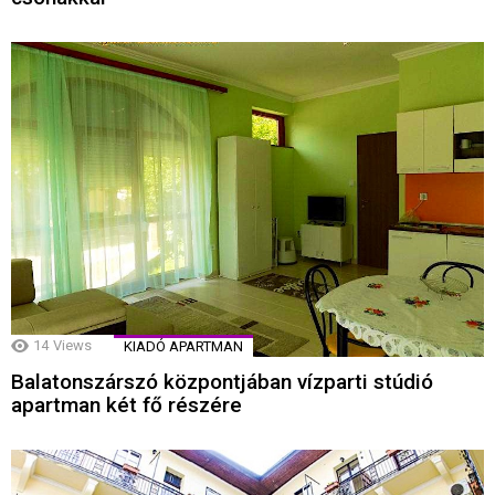
14
Views
KIADÓ APARTMAN
Balatonszárszó központjában vízparti stúdió
apartman két fő részére