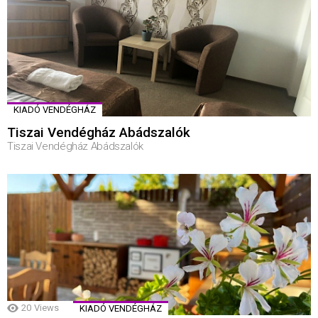
KIADÓ VENDÉGHÁZ
Tiszai Vendégház Abádszalók
Tiszai Vendégház Abádszalók
20
Views
KIADÓ VENDÉGHÁZ