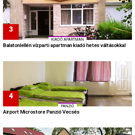
KIADÓ APARTMAN
Balatonlellén vízparti apartman kiadó hetes váltásokkal
PANZIÓ
Airport Microstore Panzió Vecsés