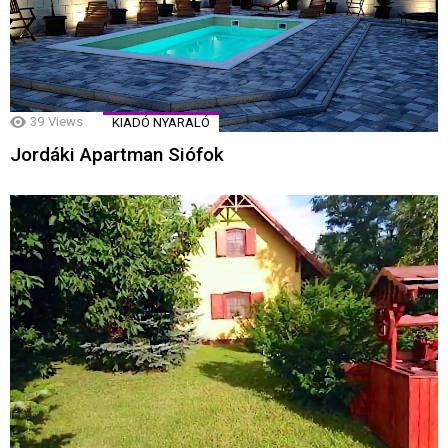
39
Views
KIADÓ NYARALÓ
Jordáki Apartman Siófok