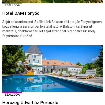
SZÁLLODA
Hotel DAM Fonyód
Saját balatoni strand. Szállodánk Balaton déli partján Fonyódligeten,
közvetlenül a Balaton parton található. A Balatoni kerékpárút
melletti 1,7 hektáros terület saját stranddal is rendelkezik, mely
folyamatos fürdőzé ...
SZÁLLODA
Herczeg Udvarház Poroszló