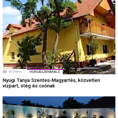
18
Views
HORGÁSZNYARALÓ
Nyugi Tanya Szentes-Magyartés, közvetlen
vízpart, stég és csónak