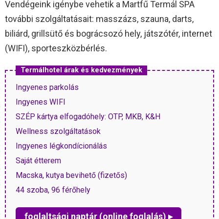
Vendégeink igénybe vehetik a Martfű Termál SPA
további szolgáltatásait: masszázs, szauna, darts,
biliárd, grillsütő és bográcsozó hely, játszótér, internet
(WIFI), sporteszközbérlés.
Termálhotel árak és kedvezmények
Ingyenes parkolás
Ingyenes WIFI
SZÉP kártya elfogadóhely: OTP, MKB, K&H
Wellness szolgáltatások
Ingyenes légkondícionálás
Saját étterem
Macska, kutya bevihető (fizetős)
44 szoba, 96 férőhely
foglaltsági naptár (online foglalás) ▸