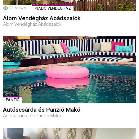
21
Views
KIADÓ VENDÉGHÁZ
Álom Vendégház Abádszalók
Álom Vendégház Abádszalók
PANZIÓ
Autóscsárda és Panzió Makó
Autóscsárda és Panzió Makó