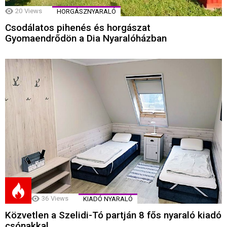
20
Views
HORGÁSZNYARALÓ
Csodálatos pihenés és horgászat
Gyomaendrődön a Dia Nyaralóházban
36
Views
KIADÓ NYARALÓ
Közvetlen a Szelidi-Tó partján 8 fős nyaraló kiadó
csónakkal