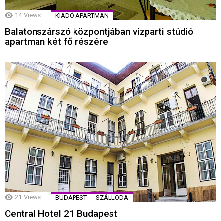
14
Views
KIADÓ APARTMAN
Balatonszárszó központjában vízparti stúdió
apartman két fő részére
21
Views
BUDAPEST
SZÁLLODA
Central Hotel 21 Budapest