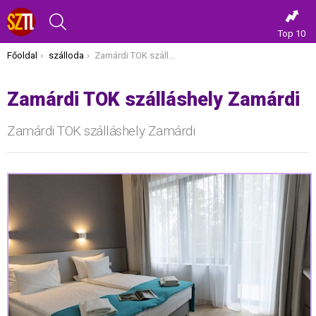
KERESÉS
Top 10
Itt vagy most:
Főoldal
szálloda
Zamárdi TOK szálláshely Zamárdi
Zamárdi TOK szálláshely Zamárdi
Zamárdi TOK szálláshely Zamárdi