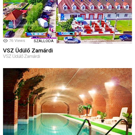
76
Views
SZÁLLODA
VSZ Üdülő Zamárdi
VSZ Üdülő Zamárdi