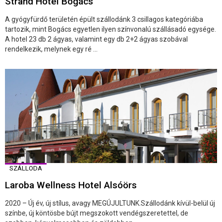
Strand Hotel Bogács
A gyógyfürdő területén épült szállodánk 3 csillagos kategóriába
tartozik, mint Bogács egyetlen ilyen színvonalú szállásadó egysége.
A hotel 23 db 2 ágyas, valamint egy db 2+2 ágyas szobával
rendelkezik, melynek egy ré ...
SZÁLLODA
Laroba Wellness Hotel Alsóörs
2020 – Új év, új stílus, avagy MEGÚJULTUNK.Szállodánk kívül-belül új
színbe, új köntösbe bújt megszokott vendégszeretettel, de