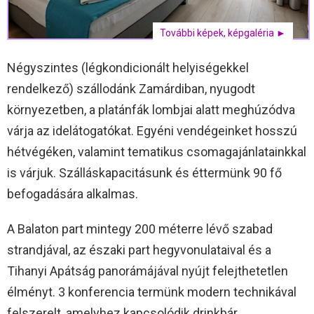
További képek, képgaléria ►
Négyszintes (légkondicionált helyiségekkel
rendelkező) szállodánk Zamárdiban, nyugodt
környezetben, a platánfák lombjai alatt meghúzódva
várja az idelátogatókat. Egyéni vendégeinket hosszú
hétvégéken, valamint tematikus csomagajánlatainkkal
is várjuk. Szálláskapacitásunk és éttermünk 90 fő
befogadására alkalmas.
A Balaton part mintegy 200 méterre lévő szabad
strandjával, az északi part hegyvonulataival és a
Tihanyi Apátság panorámájával nyújt felejthetetlen
élményt. 3 konferencia termünk modern technikával
felszerelt, amelyhez kapcsolódik drinkbár