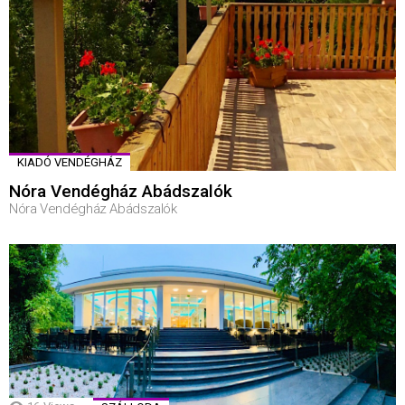
KIADÓ VENDÉGHÁZ
Nóra Vendégház Abádszalók
Nóra Vendégház Abádszalók