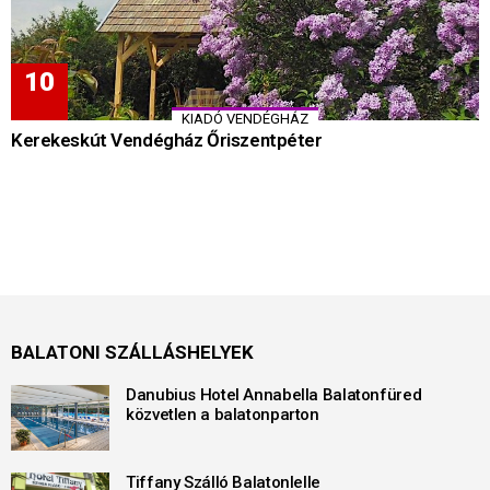
KIADÓ VENDÉGHÁZ
Kerekeskút Vendégház Őriszentpéter
BALATONI SZÁLLÁSHELYEK
Danubius Hotel Annabella Balatonfüred
közvetlen a balatonparton
Tiffany Szálló Balatonlelle