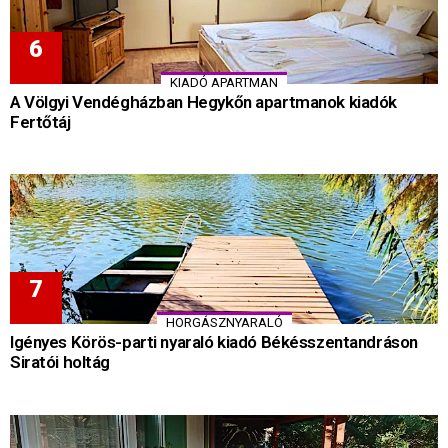
KIADÓ APARTMAN
A Völgyi Vendégházban Hegykőn apartmanok kiadók
Fertőtáj
HORGÁSZNYARALÓ
Igényes Körös-parti nyaraló kiadó Békésszentandráson
Siratói holtág