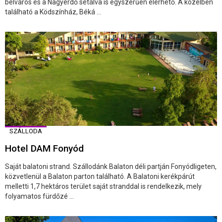
belváros és a Nagyerdő sétálva is egyszerűen elérhető. A közelben
található a Ködszínház, Béká ...
SZÁLLODA
Hotel DAM Fonyód
Saját balatoni strand. Szállodánk Balaton déli partján Fonyódligeten,
közvetlenül a Balaton parton található. A Balatoni kerékpárút
melletti 1,7 hektáros terület saját stranddal is rendelkezik, mely
folyamatos fürdőzé ...