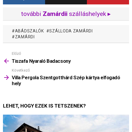
további
Zamárdii
szálláshelyek ▸
ABÁDSZALÓK
SZÁLLODA ZAMÁRDI
ZAMÁRDI
Előző
Mutass
többet
Tiszafa Nyaraló Badacsony
Következő
Villa Pergola Szentgotthárd Szép kártya elfogadó
hely
LEHET, HOGY EZEK IS TETSZENEK?