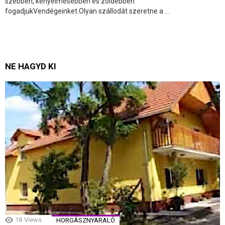
szebben, kényelmesebben és zöldebben
fogadjukVendégeinket.Olyan szállodát szeretne a ...
NE HAGYD KI
18
Views
HORGÁSZNYARALÓ