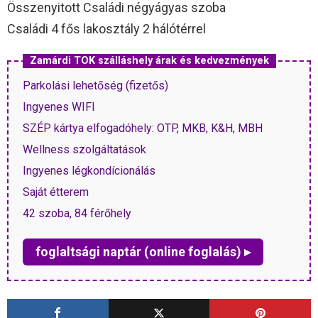
Összenyitott Családi négyágyas szoba
Családi 4 fős lakosztály 2 hálótérrel
Zamárdi TOK szálláshely árak és kedvezmények
Parkolási lehetőség (fizetős)
Ingyenes WIFI
SZÉP kártya elfogadóhely: OTP, MKB, K&H, MBH
Wellness szolgáltatások
Ingyenes légkondícionálás
Saját étterem
42 szoba, 84 férőhely
foglaltsági naptár (online foglalás) ▸