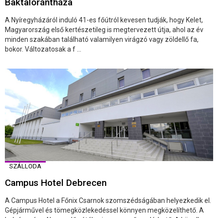
Baktalórántháza
A Nyíregyházáról induló 41-es főútról kevesen tudják, hogy Kelet,
Magyarország első kertészetileg is megtervezett útja, ahol az év
minden szakában található valamilyen virágzó vagy zöldellő fa,
bokor. Változatosak a f ...
SZÁLLODA
Campus Hotel Debrecen
A Campus Hotel a Főnix Csarnok szomszédságában helyezkedik el.
Gépjárművel és tömegközlekedéssel könnyen megközelíthető. A