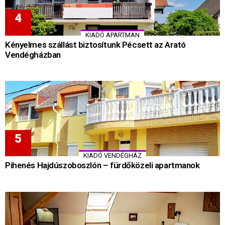
KIADÓ APARTMAN
Kényelmes szállást biztosítunk Pécsett az Arató
Vendégházban
KIADÓ VENDÉGHÁZ
Pihenés Hajdúszoboszlón – fürdőközeli apartmanok