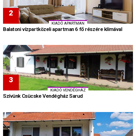
KIADÓ APARTMAN
Balatoni vízpartközeli apartman 6 fő részére klímával
KIADÓ VENDÉGHÁZ
Szívünk Csücske Vendégház Sarud