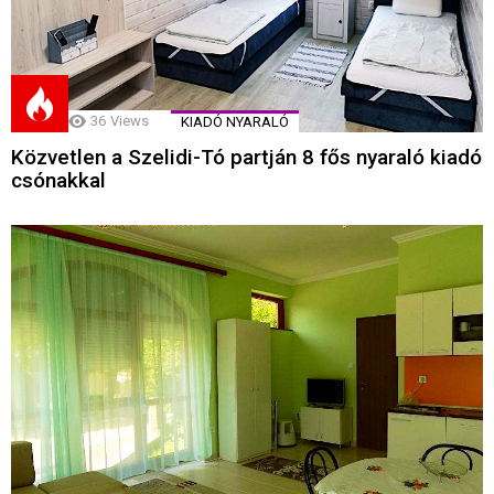
36
Views
KIADÓ NYARALÓ
Közvetlen a Szelidi-Tó partján 8 fős nyaraló kiadó
csónakkal