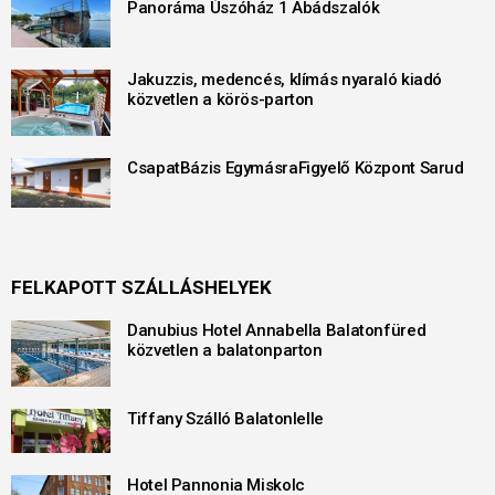
Panoráma Úszóház 1 Abádszalók
Jakuzzis, medencés, klímás nyaraló kiadó
közvetlen a körös-parton
CsapatBázis EgymásraFigyelő Központ Sarud
FELKAPOTT SZÁLLÁSHELYEK
Danubius Hotel Annabella Balatonfüred
közvetlen a balatonparton
Tiffany Szálló Balatonlelle
Hotel Pannonia Miskolc