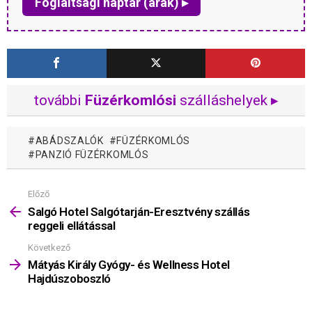
Foglaltsági naptár (árak) ▸
további
Füzérkomlósi
szálláshelyek ▸
ABÁDSZALÓK
FÜZÉRKOMLÓS
PANZIÓ FÜZÉRKOMLÓS
Előző
Mutass
többet
Salgó Hotel Salgótarján-Eresztvény szállás
reggeli ellátással
Következő
Mátyás Király Gyógy- és Wellness Hotel
Hajdúszoboszló