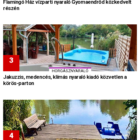
Flamingó Ház vízparti nyaraló Gyomaendrőd közkedvelt
részén
HORGÁSZNYARALÓ
Jakuzzis, medencés, klímás nyaraló kiadó közvetlen a
körös-parton