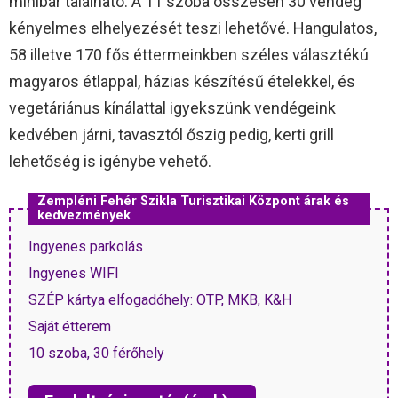
minibár található. A 11 szoba összesen 30 vendég
kényelmes elhelyezését teszi lehetővé. Hangulatos,
58 illetve 170 fős éttermeinkben széles választékú
magyaros étlappal, házias készítésű ételekkel, és
vegetáriánus kínálattal igyekszünk vendégeink
kedvében járni, tavasztól őszig pedig, kerti grill
lehetőség is igénybe vehető.
Zempléni Fehér Szikla Turisztikai Központ árak és
kedvezmények
Ingyenes parkolás
Ingyenes WIFI
SZÉP kártya elfogadóhely: OTP, MKB, K&H
Saját étterem
10 szoba, 30 férőhely