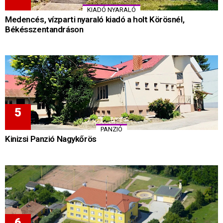
KIADÓ NYARALÓ
Medencés, vízparti nyaraló kiadó a holt Körösnél,
Békésszentandráson
PANZIÓ
Kinizsi Panzió Nagykőrös