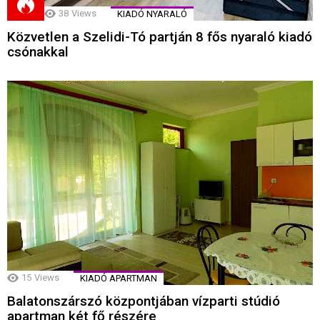
38
Views
KIADÓ NYARALÓ
Közvetlen a Szelidi-Tó partján 8 fős nyaraló kiadó
csónakkal
15
Views
KIADÓ APARTMAN
Balatonszárszó központjában vízparti stúdió
apartman két fő részére