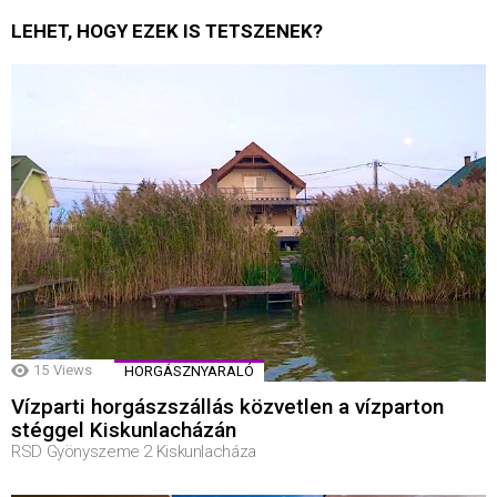
LEHET, HOGY EZEK IS TETSZENEK?
15
Views
HORGÁSZNYARALÓ
Vízparti horgászszállás közvetlen a vízparton
stéggel Kiskunlacházán
RSD Gyönyszeme 2 Kiskunlacháza