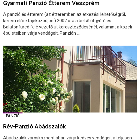
Gyarmati Panzió Étterem Veszprém
A panzió és étterem (az étteremben az étkezési lehetőségről,
kérem előre tájékozódjon.) 2002 óta a belső útgyűrű és
Balatonfüred felé vezető út kereszteződésénél, valamint a közeli
épületeiben várja vendégeit. Panzión ...
PANZIÓ
Rév-Panzió Abádszalók
Abádszalók városközpontjában várja kedves vendégeit a teljesen