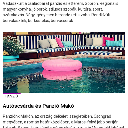
Vadászkürt a családbarát panzió és étterem, Sopron. Regionális
magyar konyha, jó borok, stílusos szobák. Kultúra, sport,
szórakozás. Négy igényesen berendezett szoba. Rendkívüli
borválaszték, borkóstolás, borvacsorák. ...
PANZIÓ
Autóscsárda és Panzió Makó
Panziónk Makón, az ország délkeleti szegletében, Csongrád
megyében, a román határ közelében, a Maros-folyó jobb partján
fekszik, Szeged irányából a város elején, a makói Maros-híd lábánál,