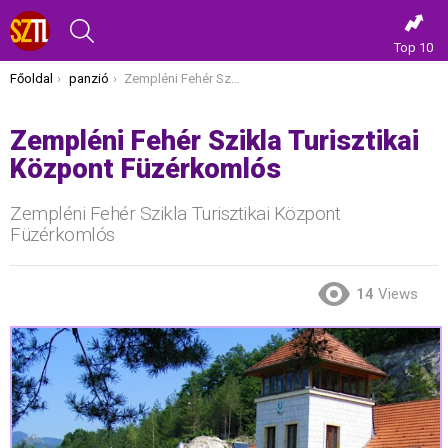
KERESÉS
Top 10
Itt vagy most:
Főoldal
panzió
Zempléni Fehér Szikla Turisztikai Központ Füzérkomlós
Zempléni Fehér Szikla Turisztikai
Központ Füzérkomlós
Zempléni Fehér Szikla Turisztikai Központ
Füzérkomlós
14
Views