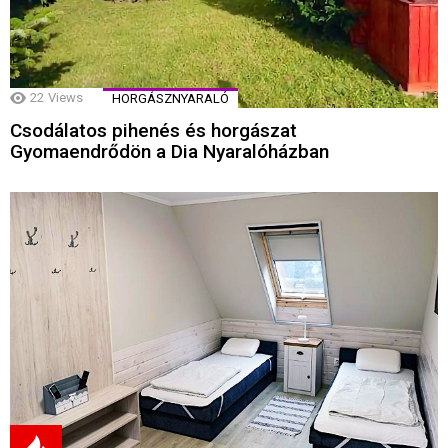
22
Views
HORGÁSZNYARALÓ
Csodálatos pihenés és horgászat
Gyomaendrődön a Dia Nyaralóházban