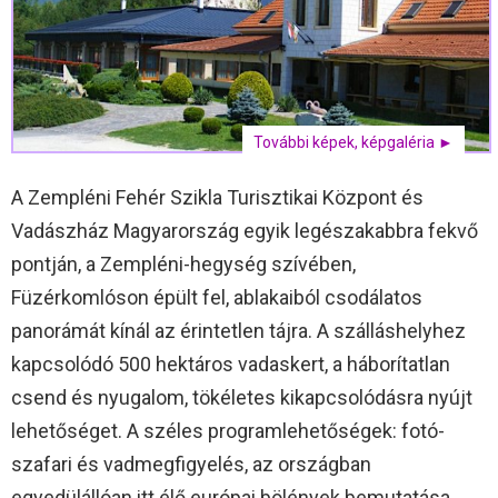
További képek, képgaléria ►
A Zempléni Fehér Szikla Turisztikai Központ és
Vadászház Magyarország egyik legészakabbra fekvő
pontján, a Zempléni-hegység szívében,
Füzérkomlóson épült fel, ablakaiból csodálatos
panorámát kínál az érintetlen tájra. A szálláshelyhez
kapcsolódó 500 hektáros vadaskert, a háborítatlan
csend és nyugalom, tökéletes kikapcsolódásra nyújt
lehetőséget. A széles programlehetőségek: fotó-
szafari és vadmegfigyelés, az országban
egyedülállóan itt élő európai bölények bemutatása,