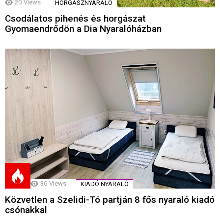
20
Views
HORGÁSZNYARALÓ
Csodálatos pihenés és horgászat
Gyomaendrődön a Dia Nyaralóházban
36
Views
KIADÓ NYARALÓ
Közvetlen a Szelidi-Tó partján 8 fős nyaraló kiadó
csónakkal