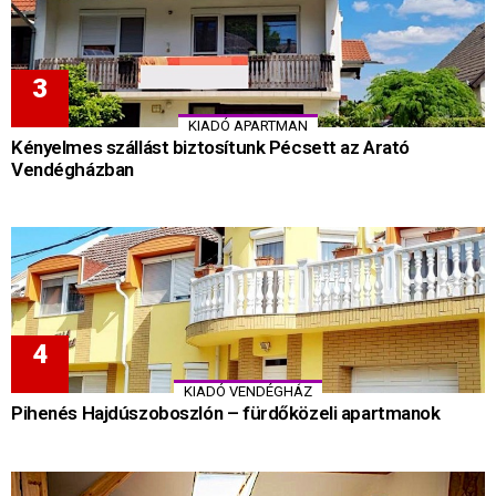
KIADÓ APARTMAN
Kényelmes szállást biztosítunk Pécsett az Arató
Vendégházban
KIADÓ VENDÉGHÁZ
Pihenés Hajdúszoboszlón – fürdőközeli apartmanok