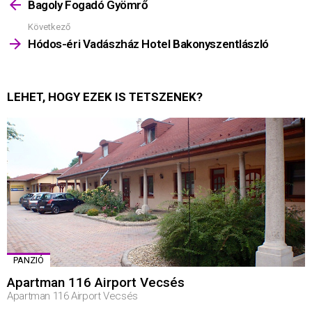
többet
Bagoly Fogadó Gyömrő
Következő
Hódos-éri Vadászház Hotel Bakonyszentlászló
LEHET, HOGY EZEK IS TETSZENEK?
PANZIÓ
Apartman 116 Airport Vecsés
Apartman 116 Airport Vecsés