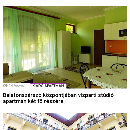
14
Views
KIADÓ APARTMAN
Balatonszárszó központjában vízparti stúdió
apartman két fő részére