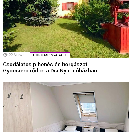
22
Views
HORGÁSZNYARALÓ
Csodálatos pihenés és horgászat
Gyomaendrődön a Dia Nyaralóházban