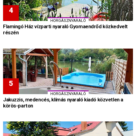
HORGÁSZNYARALÓ
Flamingó Ház vízparti nyaraló Gyomaendrőd közkedvelt
részén
HORGÁSZNYARALÓ
Jakuzzis, medencés, klímás nyaraló kiadó közvetlen a
körös-parton