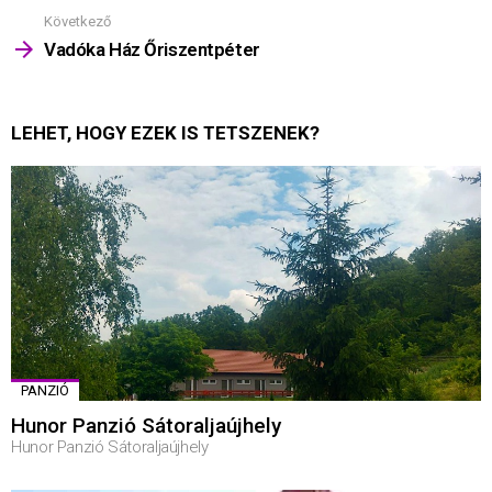
Következő
Vadóka Ház Őriszentpéter
LEHET, HOGY EZEK IS TETSZENEK?
PANZIÓ
Hunor Panzió Sátoraljaújhely
Hunor Panzió Sátoraljaújhely