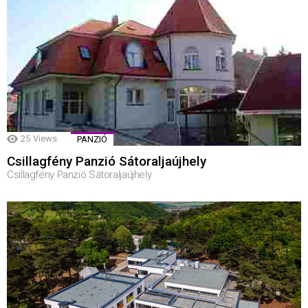
25
Views
PANZIÓ
Csillagfény Panzió Sátoraljaújhely
Csillagfény Panzió Sátoraljaújhely