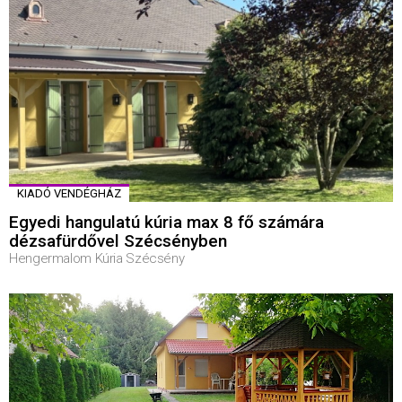
KIADÓ VENDÉGHÁZ
Egyedi hangulatú kúria max 8 fő számára
dézsafürdővel Szécsényben
Hengermalom Kúria Szécsény