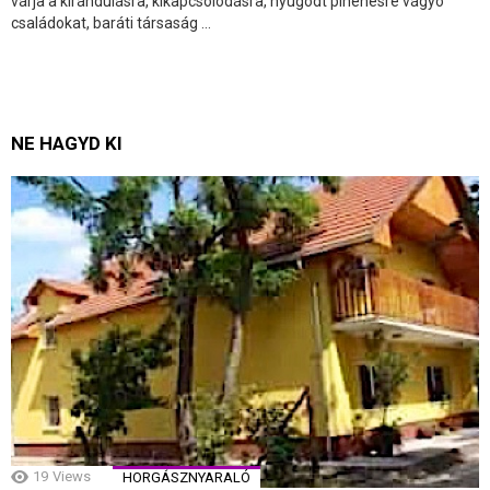
várja a kirándulásra, kikapcsolódásra, nyugodt pihenésre vágyó
családokat, baráti társaság ...
NE HAGYD KI
19
Views
HORGÁSZNYARALÓ