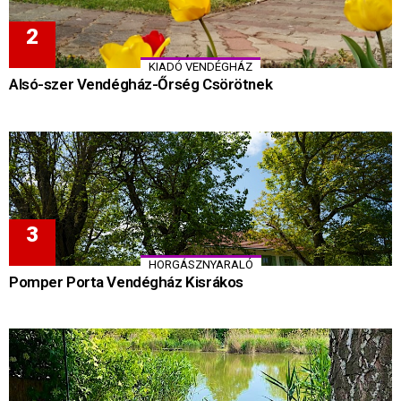
KIADÓ VENDÉGHÁZ
Alsó-szer Vendégház-Őrség Csörötnek
HORGÁSZNYARALÓ
Pomper Porta Vendégház Kisrákos