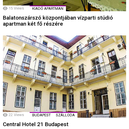
15
Views
KIADÓ APARTMAN
Balatonszárszó központjában vízparti stúdió
apartman két fő részére
22
Views
BUDAPEST
SZÁLLODA
Central Hotel 21 Budapest