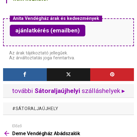
Anita Vendégház árak és kedvezmények
ajánlatkérés (emailben)
Az árak tájékoztató jellegűek.
Az árváltoztatás joga fenntartva.
további
Sátoraljaújhelyi
szálláshelyek ▸
SÁTORALJAÚJHELY
Előző
Mutass
többet
Deme Vendégház Abádszalók