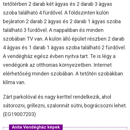
tetőtérben 2 darab két àgyas és 2 darab 3 àgyas
szoba található 4 fürdővel. A földszinten külön
bejàraton 2 darab 2 àgyas és 2 darab 1 àgyas szoba
található 3 fürdővel. A nappaliban és minden
szobában TV van. A külön àlló épület részben 2 darab
4 àgyas és 1 darab 1 àgyas szoba található 2 fürdővel.
A vendégház egész évben nyitva tart. Te is légy a
vendégünk az otthonias környezetben. Internet
elérhetőség minden szobában. A tetőtéri szobàkban
klíma van.
Zárt parkolóval és nagy kerttel rendelkezik, ahol
sátorozni, grillezni, szalonnát sütni, bográcsozni lehet.
(EG19007203)
Anita Vendégház képek