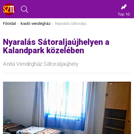
KERESÉS
Top 10
Itt vagy most:
Főoldal
kiadó vendégház
Nyaralás Sátoraljaújhelyen a Kalandpark közelében
Nyaralás Sátoraljaújhelyen a
Kalandpark közelében
Anita Vendégház Sátoraljaújhely