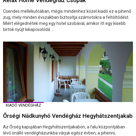
Relax Home Vendégház Csopak
Csendes mellékutcában, mégis mindenhez közel kiadó ez a pihenő
zug, mely minden évszakban biztosítja számotokra a feltöltődést.
Miért elégednétek meg egy hotel szobával, amikor itt egy kisebb
birtok nyújt kikapcsolódá ...
KIADÓ VENDÉGHÁZ
Őrségi Nádkunyhó Vendégház Hegyhátszentjakab
Az Őrség kapujában Hegyhátszentjakabon, a falu központjában
lévő önálló vendégházunkba várjuk egész évben, a pihenni,