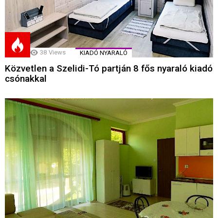
38
Views
KIADÓ NYARALÓ
Közvetlen a Szelidi-Tó partján 8 fős nyaraló kiadó
csónakkal