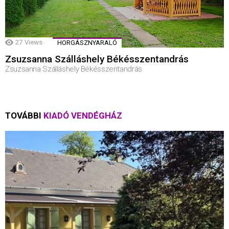
27
Views
HORGÁSZNYARALÓ
Zsuzsanna Szálláshely Békésszentandrás
Zsuzsanna Szálláshely Békésszentandrás
TOVÁBBI
KIADÓ VENDÉGHÁZ