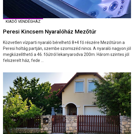
KIADÓ VENDÉGHÁZ
Peresi Kincsem Nyaralóház Mezőtúr
Közvetlen vízparti nyaraló bérelhető 8+4 fő részére Mezőtúron a
Peresi holtág partján, szembe szomszéd nincs. A nyaraló nagyon jól
megközelíthető a 46. főútról lekanyarodva 200m. Három szintes jól
felszerelt ház, fede ...