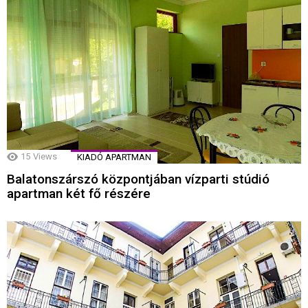
15
Views
KIADÓ APARTMAN
Balatonszárszó központjában vízparti stúdió
apartman két fő részére