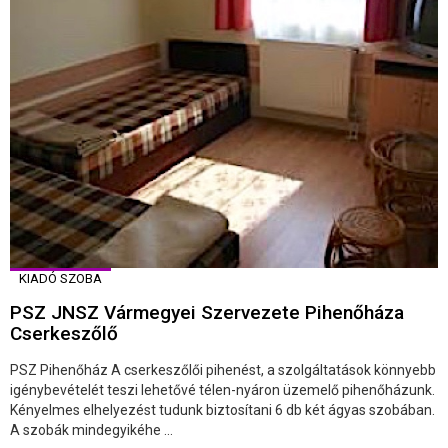
KIADÓ SZOBA
PSZ JNSZ Vármegyei Szervezete Pihenőháza
Cserkeszőlő
PSZ Pihenőház A cserkeszőlői pihenést, a szolgáltatások könnyebb
igénybevételét teszi lehetővé télen-nyáron üzemelő pihenőházunk.
Kényelmes elhelyezést tudunk biztosítani 6 db két ágyas szobában.
A szobák mindegyikéhe ...