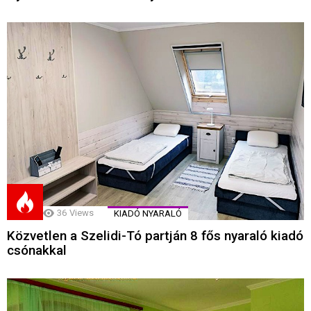
36
Views
KIADÓ NYARALÓ
Közvetlen a Szelidi-Tó partján 8 fős nyaraló kiadó
csónakkal