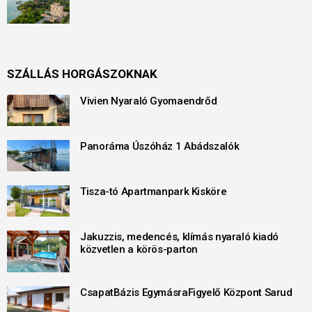
SZÁLLÁS HORGÁSZOKNAK
Vivien Nyaraló Gyomaendrőd
Panoráma Úszóház 1 Abádszalók
Tisza-tó Apartmanpark Kisköre
Jakuzzis, medencés, klímás nyaraló kiadó
közvetlen a körös-parton
CsapatBázis EgymásraFigyelő Központ Sarud