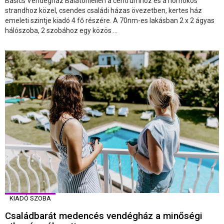
Basics Vendégház Balatonlellén a centrumhoz és a homokos
strandhoz közel, csendes családi házas övezetben, kertes ház
emeleti szintje kiadó 4 fő részére. A 70nm-es lakásban 2 x 2 ágyas
hálószoba, 2 szobához egy közös ...
KIADÓ SZOBA
Családbarát medencés vendégház a minőségi