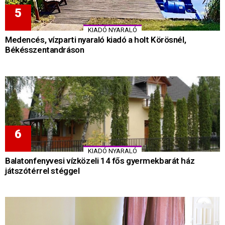
KIADÓ NYARALÓ
Medencés, vízparti nyaraló kiadó a holt Körösnél,
Békésszentandráson
KIADÓ NYARALÓ
Balatonfenyvesi vízközeli 14 fős gyermekbarát ház
játszótérrel stéggel