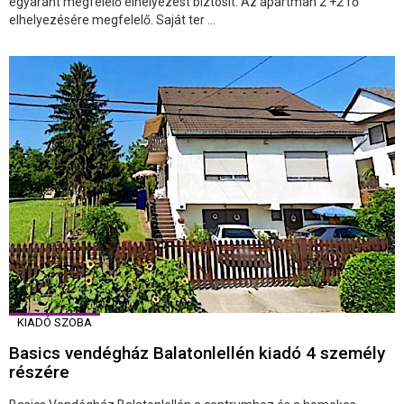
egyaránt megfelelő elhelyezést biztosít. Az apartman 2 +2 fő
elhelyezésére megfelelő. Saját ter ...
KIADÓ SZOBA
Basics vendégház Balatonlellén kiadó 4 személy
részére