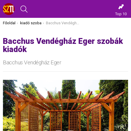
KERESÉS
Top 10
Itt vagy most:
Főoldal
kiadó szoba
Bacchus Vendégház Eger szobák kiadók
Bacchus Vendégház Eger szobák
kiadók
Bacchus Vendégház Eger