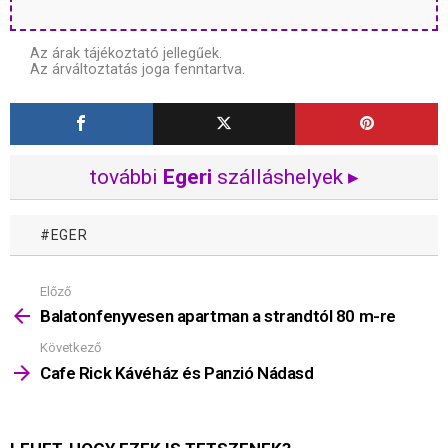
Az árak tájékoztató jellegűek.
Az árváltoztatás joga fenntartva.
további
Egeri
szálláshelyek ▸
EGER
Előző
Mutass
többet
Balatonfenyvesen apartman a strandtól 80 m-re
Következő
Cafe Rick Kávéház és Panzió Nádasd