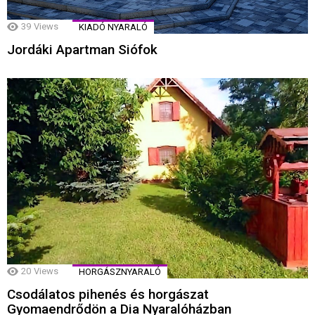
39
Views
KIADÓ NYARALÓ
Jordáki Apartman Siófok
20
Views
HORGÁSZNYARALÓ
Csodálatos pihenés és horgászat
Gyomaendrődön a Dia Nyaralóházban