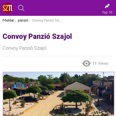
KERESÉS
Top 10
Itt vagy most:
Főoldal
panzió
Convoy Panzió Szajol
Convoy Panzió Szajol
Convoy Panzió Szajol
11
Views