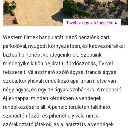
További képek, képgaléria ►
Western filmek hangulatát idéző panziónk zárt
parkolóval, nyugodt környezetben, és kedvezőárakkal
biztosít pihenést vendégeinknek. Szobáink
mindegyike külön bejáratú , fürdőszobás, TV-vel
felszerelt. Választható szóló ágyas, francia ágyas
szoba, konyhával rendelkező apartman illetve van
négy ágyas, és egy 13 ágyas szobánk is. A recepció
éjjel-nappal minden kérdésben a vendégek
rendelkezésére áll. A panzió területén található
szabadtéri főző- és pihenőhely valamint a
szórakoztató játékok, és a jacuzzi is a vendégek