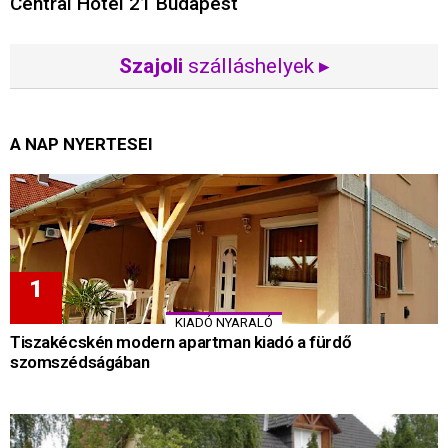
Central Hotel 21 Budapest
Szajoli
szálláshelyek ▸
A NAP NYERTESEI
KIADÓ NYARALÓ
Tiszakécskén modern apartman kiadó a fürdő
szomszédságában