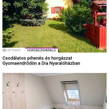
20
Views
HORGÁSZNYARALÓ
Csodálatos pihenés és horgászat
Gyomaendrődön a Dia Nyaralóházban