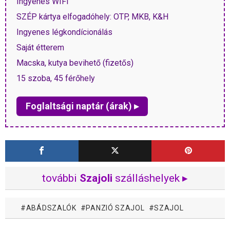
Ingyenes WIFI
SZÉP kártya elfogadóhely: OTP, MKB, K&H
Ingyenes légkondícionálás
Saját étterem
Macska, kutya bevihető (fizetős)
15 szoba, 45 férőhely
Foglaltsági naptár (árak) ▸
további
Szajoli
szálláshelyek ▸
ABÁDSZALÓK
PANZIÓ SZAJOL
SZAJOL