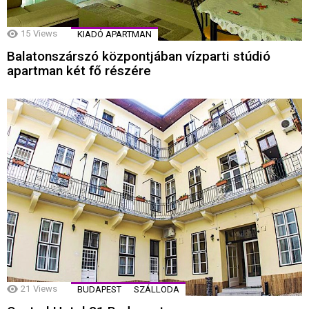
15
Views
KIADÓ APARTMAN
Balatonszárszó központjában vízparti stúdió
apartman két fő részére
21
Views
BUDAPEST
SZÁLLODA