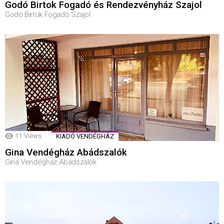
Godó Birtok Fogadó és Rendezvényház Szajol
Godó Birtok Fogadó Szajol
11
Views
KIADÓ VENDÉGHÁZ
Gina Vendégház Abádszalók
Gina Vendégház Abádszalók