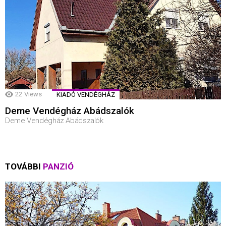
22
Views
KIADÓ VENDÉGHÁZ
Deme Vendégház Abádszalók
Deme Vendégház Abádszalók
TOVÁBBI
PANZIÓ