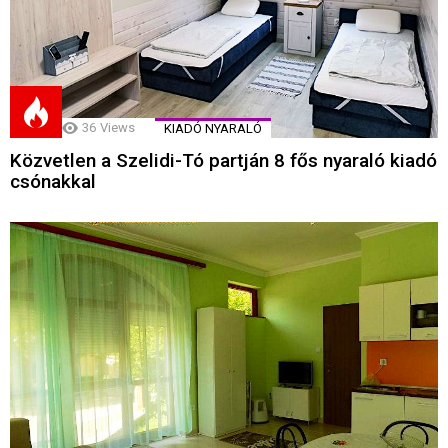
36
Views
KIADÓ NYARALÓ
Közvetlen a Szelidi-Tó partján 8 fős nyaraló kiadó
csónakkal