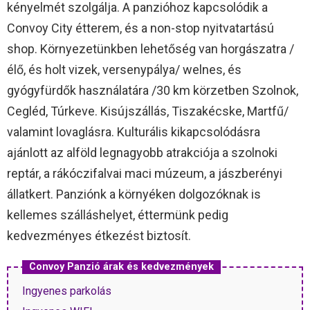
kényelmét szolgálja. A panzióhoz kapcsolódik a
Convoy City étterem, és a non-stop nyitvatartású
shop. Környezetünkben lehetőség van horgászatra /
élő, és holt vizek, versenypálya/ welnes, és
gyógyfürdők használatára /30 km körzetben Szolnok,
Cegléd, Túrkeve. Kisújszállás, Tiszakécske, Martfű/
valamint lovaglásra. Kulturális kikapcsolódásra
ajánlott az alföld legnagyobb atrakciója a szolnoki
reptár, a rákóczifalvai maci múzeum, a jászberényi
állatkert. Panziónk a környéken dolgozóknak is
kellemes szálláshelyet, éttermünk pedig
kedvezményes étkezést biztosít.
Convoy Panzió árak és kedvezmények
Ingyenes parkolás