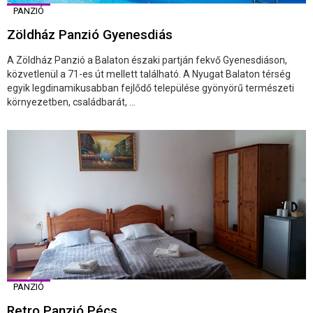
PANZIÓ
Zöldház Panzió Gyenesdiás
A Zöldház Panzió a Balaton északi partján fekvő Gyenesdiáson,
közvetlenül a 71-es út mellett található. A Nyugat Balaton térség
egyik legdinamikusabban fejlődő települése gyönyörű természeti
környezetben, családbarát, ...
PANZIÓ
Retro Panzió Pécs