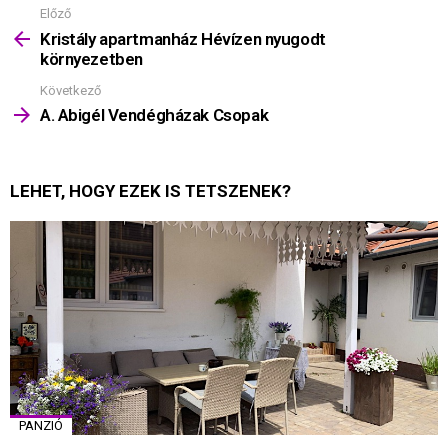
Előző
Mutass
többet
Kristály apartmanház Hévízen nyugodt
környezetben
Következő
A. Abigél Vendégházak Csopak
LEHET, HOGY EZEK IS TETSZENEK?
PANZIÓ