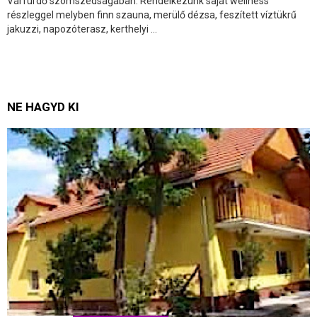
Várfürdő szomszédságában. Rendelkezünk saját wellness
részleggel melyben finn szauna, merülő dézsa, feszített víztükrű
jakuzzi, napozóterasz, kerthelyi ...
NE HAGYD KI