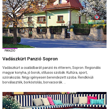
PANZIÓ
Vadászkürt Panzió Sopron
Vadászkürt a családbarát panzió és étterem, Sopron. Regionális
magyar konyha, jó borok, stílusos szobák. Kultúra, sport,
szórakozás. Négy igényesen berendezett szoba. Rendkívüli
borválaszték, borkóstolás, borvacsorák. ...