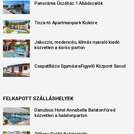
Panoráma Úszóház 1 Abádszalók
Tisza-tó Apartmanpark Kisköre
Jakuzzis, medencés, klímás nyaraló kiadó
közvetlen a körös-parton
CsapatBázis EgymásraFigyelő Központ Sarud
FELKAPOTT SZÁLLÁSHELYEK
Danubius Hotel Annabella Balatonfüred
közvetlen a balatonparton
Tiffany Szálló Balatonlelle