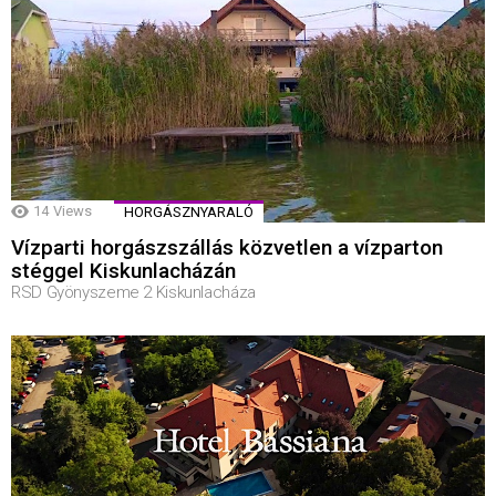
14
Views
HORGÁSZNYARALÓ
Vízparti horgászszállás közvetlen a vízparton
stéggel Kiskunlacházán
RSD Gyönyszeme 2 Kiskunlacháza