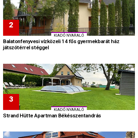
KIADÓ NYARALÓ
Balatonfenyvesi vízközeli 14 fős gyermekbarát ház
játszótérrel stéggel
KIADÓ NYARALÓ
Strand Hütte Apartman Békésszentandrás