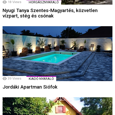
18
Views
HORGÁSZNYARALÓ
Nyugi Tanya Szentes-Magyartés, közvetlen
vízpart, stég és csónak
39
Views
KIADÓ NYARALÓ
Jordáki Apartman Siófok