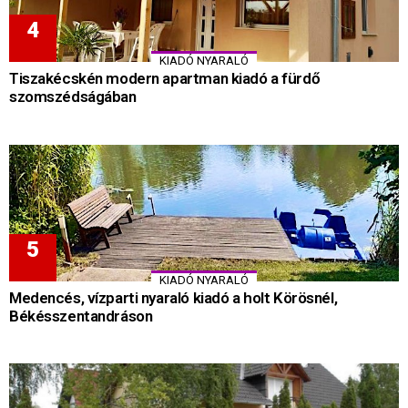
KIADÓ NYARALÓ
Tiszakécskén modern apartman kiadó a fürdő
szomszédságában
KIADÓ NYARALÓ
Medencés, vízparti nyaraló kiadó a holt Körösnél,
Békésszentandráson