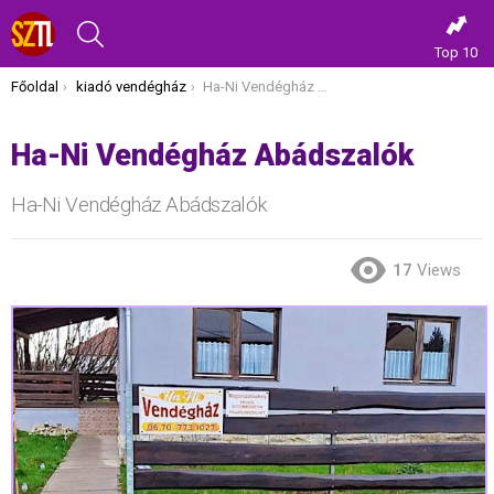
KERESÉS
Top 10
Itt vagy most:
Főoldal
kiadó vendégház
Ha-Ni Vendégház Abádszalók
Ha-Ni Vendégház Abádszalók
Ha-Ni Vendégház Abádszalók
17
Views