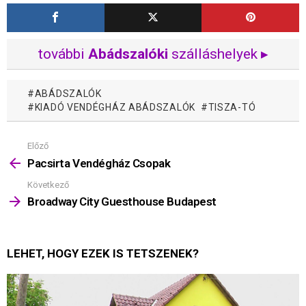
további
Abádszalóki
szálláshelyek ▸
ABÁDSZALÓK
KIADÓ VENDÉGHÁZ ABÁDSZALÓK
TISZA-TÓ
Előző
Mutass
többet
Pacsirta Vendégház Csopak
Következő
Broadway City Guesthouse Budapest
LEHET, HOGY EZEK IS TETSZENEK?