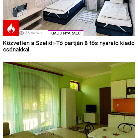
36
Views
KIADÓ NYARALÓ
Közvetlen a Szelidi-Tó partján 8 fős nyaraló kiadó
csónakkal