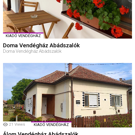
KIADÓ VENDÉGHÁZ
Doma Vendégház Abádszalók
Doma Vendégház Abádszalók
21
Views
KIADÓ VENDÉGHÁZ
Álom Vendégház Abádszalók