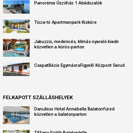
Panoráma Úszóház 1 Abádszalók
Tisza-tó Apartmanpark Kisköre
Jakuzzis, medencés, klímás nyaraló kiadó
közvetlen a körös-parton
CsapatBázis EgymásraFigyelő Központ Sarud
FELKAPOTT SZÁLLÁSHELYEK
Danubius Hotel Annabella Balatonfüred
közvetlen a balatonparton
Tiffany Szálló Balatonlelle