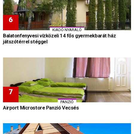
KIADÓ NYARALÓ
Balatonfenyvesi vízközeli 14 fős gyermekbarát ház
játszótérrel stéggel
PANZIÓ
Airport Microstore Panzió Vecsés