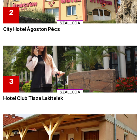
SZÁLLODA
City Hotel Ágoston Pécs
SZÁLLODA
Hotel Club Tisza Lakitelek