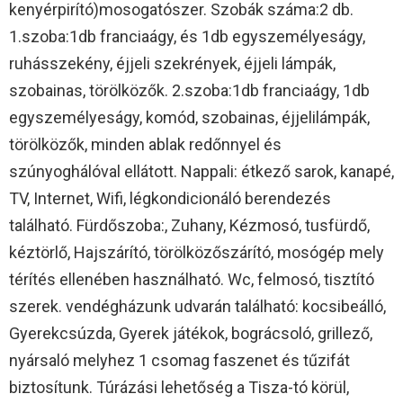
kenyérpirító)mosogatószer. Szobák száma:2 db.
1.szoba:1db franciaágy, és 1db egyszemélyeságy,
ruhásszekény, éjjeli szekrények, éjjeli lámpák,
szobainas, törölközők. 2.szoba:1db franciaágy, 1db
egyszemélyeságy, komód, szobainas, éjjelilámpák,
törölközők, minden ablak redőnnyel és
szúnyoghálóval ellátott. Nappali: étkező sarok, kanapé,
TV, Internet, Wifi, légkondicionáló berendezés
található. Fürdőszoba:, Zuhany, Kézmosó, tusfürdő,
kéztörlő, Hajszárító, törölközőszárító, mosógép mely
térítés ellenében használható. Wc, felmosó, tisztító
szerek. vendégházunk udvarán található: kocsibeálló,
Gyerekcsúzda, Gyerek játékok, bográcsoló, grillező,
nyársaló melyhez 1 csomag faszenet és tűzifát
biztosítunk. Túrázási lehetőség a Tisza-tó körül,