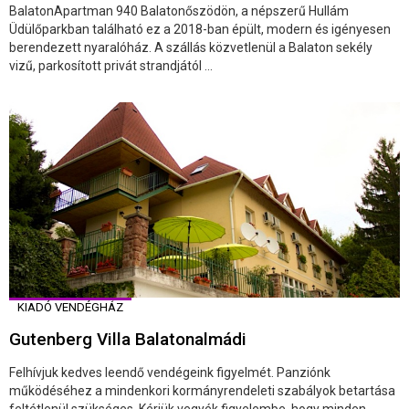
BalatonApartman 940 Balatonőszödön, a népszerű Hullám
Üdülőparkban található ez a 2018-ban épült, modern és igényesen
berendezett nyaralóház. A szállás közvetlenül a Balaton sekély
vizű, parkosított privát strandjától ...
KIADÓ VENDÉGHÁZ
Gutenberg Villa Balatonalmádi
Felhívjuk kedves leendő vendégeink figyelmét. Panziónk
működéséhez a mindenkori kormányrendeleti szabályok betartása
feltétlenül szükséges. Kérjük vegyék figyelembe, hogy minden