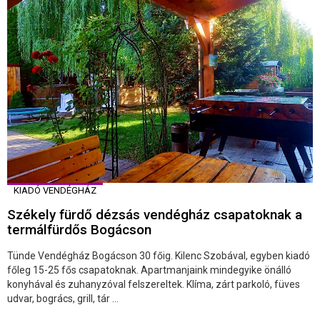
KIADÓ VENDÉGHÁZ
Székely fürdő dézsás vendégház csapatoknak a
termálfürdős Bogácson
Tünde Vendégház Bogácson 30 főig. Kilenc Szobával, egyben kiadó
főleg 15-25 fős csapatoknak. Apartmanjaink mindegyike önálló
konyhával és zuhanyzóval felszereltek. Klíma, zárt parkoló, füves
udvar, bogrács, grill, tár ...