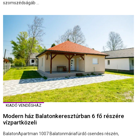
szomszédságáb ...
KIADÓ VENDÉGHÁZ
Modern ház Balatonkeresztúrban 6 fő részére
vízpartközeli
BalatonApartman 1007 Balatonmáriafürdő csendes részén,