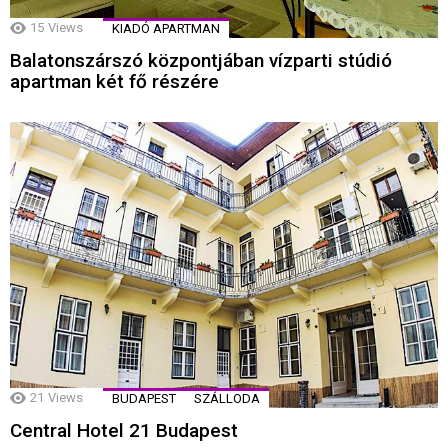
15
Views
KIADÓ APARTMAN
Balatonszárszó központjában vízparti stúdió
apartman két fő részére
21
Views
BUDAPEST
SZÁLLODA
Central Hotel 21 Budapest