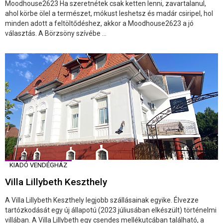
Moodhouse2623 Ha szeretnétek csak ketten lenni, zavartalanul,
ahol körbe ölel a természet, mókust leshetsz és madár csiripel, hol
minden adott a feltöltődéshez, akkor a Moodhouse2623 a jó
választás. A Börzsöny szívébe ...
KIADÓ VENDÉGHÁZ
Villa Lillybeth Keszthely
A Villa Lillybeth Keszthely legjobb szállásainak egyike. Élvezze
tartózkodását egy új állapotú (2023 júliusában elkészült) történelmi
villában. A Villa Lillybeth egy csendes mellékutcában található, a