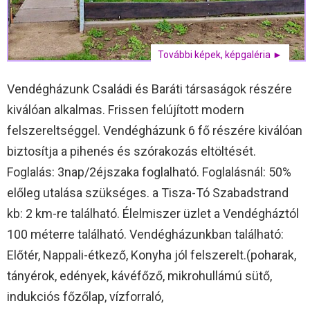
További képek, képgaléria ►
Vendégházunk Családi és Baráti társaságok részére
kiválóan alkalmas. Frissen felújított modern
felszereltséggel. Vendégházunk 6 fő részére kiválóan
biztosítja a pihenés és szórakozás eltöltését.
Foglalás: 3nap/2éjszaka foglalható. Foglalásnál: 50%
előleg utalása szükséges. a Tisza-Tó Szabadstrand
kb: 2 km-re található. Élelmiszer üzlet a Vendégháztól
100 méterre található. Vendégházunkban található:
Előtér, Nappali-étkező, Konyha jól felszerelt.(poharak,
tányérok, edények, kávéfőző, mikrohullámú sütő,
indukciós főzőlap, vízforraló,