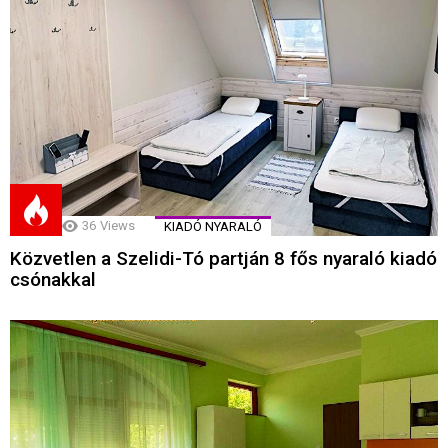
36
Views
KIADÓ NYARALÓ
Közvetlen a Szelidi-Tó partján 8 fős nyaraló kiadó
csónakkal