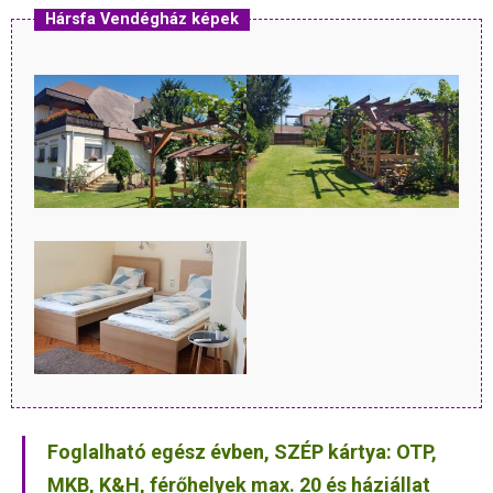
Hársfa Vendégház képek
Foglalható egész évben, SZÉP kártya: OTP,
MKB, K&H, férőhelyek max. 20 és háziállat