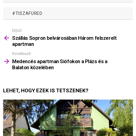
TISZAFÜRED
Előző
Mutass
többet
Szállás Sopron belvárosában Három felszerelt
apartman
Következő
Medencés apartman Siófokon a Plázs és a
Balaton közelében
LEHET, HOGY EZEK IS TETSZENEK?