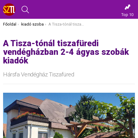
KERESÉS
Top 10
Itt vagy most:
Főoldal
kiadó szoba
A Tisza-tónál tiszafüredi vendégházban 2-4 ágyas szobák kiadók
A Tisza-tónál tiszafüredi
vendégházban 2-4 ágyas szobák
kiadók
Hársfa Vendégház Tiszafüred