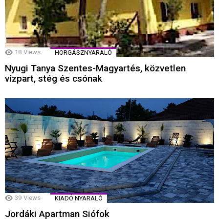
18
Views
HORGÁSZNYARALÓ
Nyugi Tanya Szentes-Magyartés, közvetlen
vízpart, stég és csónak
39
Views
KIADÓ NYARALÓ
Jordáki Apartman Siófok