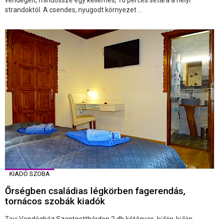
strandoktól. A csendes, nyugodt környezet ...
KIADÓ SZOBA
Őrségben családias légkörben fagerendás,
tornácos szobák kiadók
Tavi Vendégház Szentgotthárdon 2 db kétágyas, külön-külön