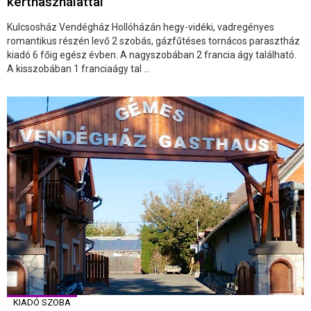
kerthasználattal
Kulcsosház Vendégház Hollóházán hegy-vidéki, vadregényes
romantikus részén levő 2 szobás, gázfűtéses tornácos parasztház
kiadó 6 főig egész évben. A nagyszobában 2 francia ágy található.
A kisszobában 1 franciaágy tal ...
KIADÓ SZOBA