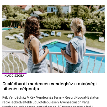
KIADÓ SZOBA
Családbarát medencés vendégház a minőségi
pihenés célpontja
Kék Vendégház A Kék Vendégház Family Resort Nyugat-Balaton
régió legkedveltebb üdülőtelepülésén, Gyenesdiáson várja
vendégeit, mindössze egy kellemes, 10 perces sétára a helyi