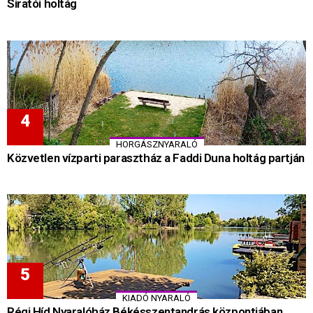
Siratói holtág
HORGÁSZNYARALÓ
Közvetlen vízparti parasztház a Faddi Duna holtág partján
KIADÓ NYARALÓ
Régi Híd Nyaralóház Békésszentandrás központjában