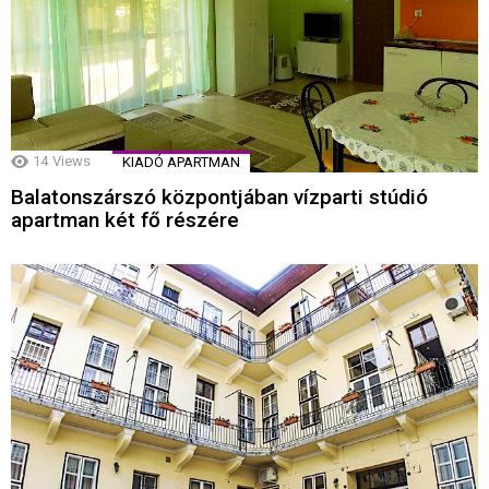
14
Views
KIADÓ APARTMAN
Balatonszárszó központjában vízparti stúdió
apartman két fő részére