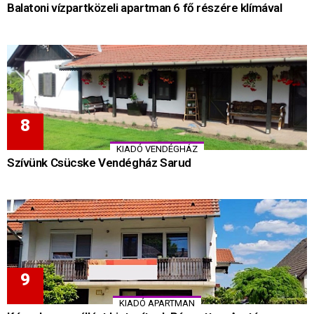
Balatoni vízpartközeli apartman 6 fő részére klímával
KIADÓ VENDÉGHÁZ
Szívünk Csücske Vendégház Sarud
KIADÓ APARTMAN