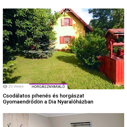
20
Views
HORGÁSZNYARALÓ
Csodálatos pihenés és horgászat
Gyomaendrődön a Dia Nyaralóházban