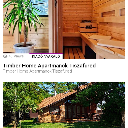
43
Views
KIADÓ NYARALÓ
Timber Home Apartmanok Tiszafüred
Timber Home Apartmanok Tiszafüred