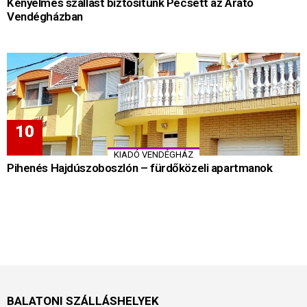
Kényelmes szállást biztosítunk Pécsett az Arató
Vendégházban
KIADÓ VENDÉGHÁZ
Pihenés Hajdúszoboszlón – fürdőközeli apartmanok
BALATONI SZÁLLÁSHELYEK