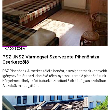
KIADÓ SZOBA
PSZ JNSZ Vármegyei Szervezete Pihenőháza
Cserkeszőlő
PSZ Pihenőház A cserkeszőlői pihenést, a szolgáltatások könnyebb
igénybevételét teszi lehetővé télen-nyáron üzemelő pihenőházunk.
Kényelmes elhelyezést tudunk biztosítani 6 db két ágyas szobában.
A szobák mindegyikéhe ...