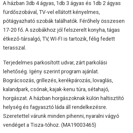
A házban 3db 4 ágyas, 1db 3 ágyas és 1db 2 ágyas
fürdőszobával, TV-vel ellátott kényelmes,
pótágyazható szobák találhatók. Férőhely összesen
17-20 fő. A szobákhoz jól felszerelt konyha, tágas
étkező-társalgó, TV, WI-FI is tartozik, félig fedett
terasszal.
Terjedelmes parkosított udvar, zárt parkolási
lehetőség. Igény szerint program ajánlat.
Bográcsozás, grillezés, kerékpározás, lovaglás,
kalandpark, csónak, kajak-kenu túra, sétahajó,
horgászat. A házban horgászoknak külön haltisztító
helység és fagyasztó láda áll rendelkezésre.
Szeretettel várunk minden pihenni, nyaralni vágyó
vendéget a Tisza-tóhoz. (MA19003465)