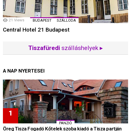
21
Views
BUDAPEST
SZÁLLODA
Central Hotel 21 Budapest
Tiszafüredi
szálláshelyek ▸
A NAP NYERTESEI
PANZIÓ
Öreg Tisza Fogadó Kőtelek szoba kiadó a Tisza partján