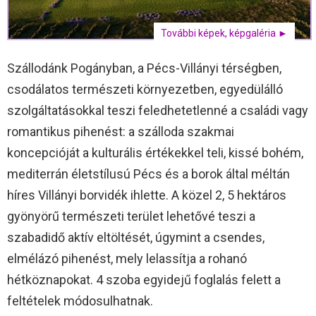
További képek, képgaléria ►
Szállodánk Pogányban, a Pécs-Villányi térségben,
csodálatos természeti környezetben, egyedülálló
szolgáltatásokkal teszi feledhetetlenné a családi vagy
romantikus pihenést: a szálloda szakmai
koncepcióját a kulturális értékekkel teli, kissé bohém,
mediterrán életstílusú Pécs és a borok által méltán
híres Villányi borvidék ihlette. A közel 2, 5 hektáros
gyönyörű természeti terület lehetővé teszi a
szabadidő aktív eltöltését, úgymint a csendes,
elmélázó pihenést, mely lelassítja a rohanó
hétköznapokat. 4 szoba egyidejű foglalás felett a
feltételek módosulhatnak.