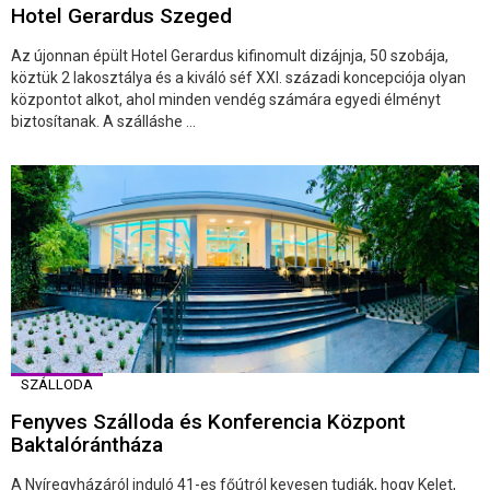
Hotel Gerardus Szeged
Az újonnan épült Hotel Gerardus kifinomult dizájnja, 50 szobája,
köztük 2 lakosztálya és a kiváló séf XXI. századi koncepciója olyan
központot alkot, ahol minden vendég számára egyedi élményt
biztosítanak. A szálláshe ...
SZÁLLODA
Fenyves Szálloda és Konferencia Központ
Baktalórántháza
A Nyíregyházáról induló 41-es főútról kevesen tudják, hogy Kelet,