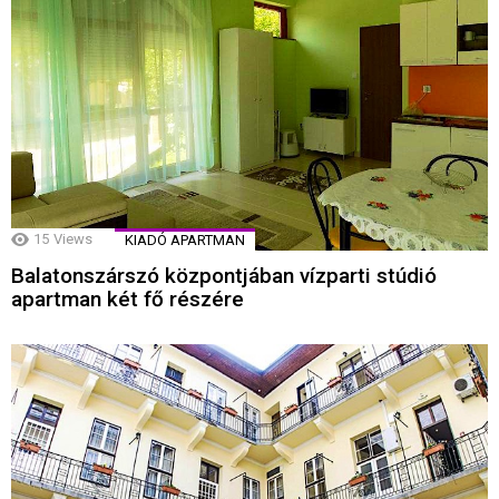
15
Views
KIADÓ APARTMAN
Balatonszárszó központjában vízparti stúdió
apartman két fő részére