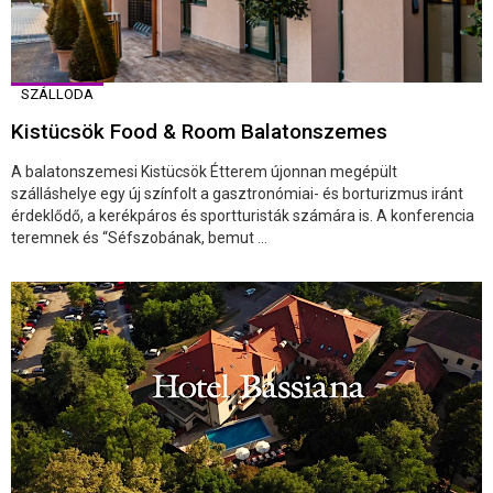
SZÁLLODA
Kistücsök Food & Room Balatonszemes
A balatonszemesi Kistücsök Étterem újonnan megépült
szálláshelye egy új színfolt a gasztronómiai- és borturizmus iránt
érdeklődő, a kerékpáros és sportturisták számára is. A konferencia
teremnek és “Séfszobának, bemut ...