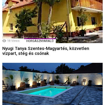
18
Views
HORGÁSZNYARALÓ
Nyugi Tanya Szentes-Magyartés, közvetlen
vízpart, stég és csónak