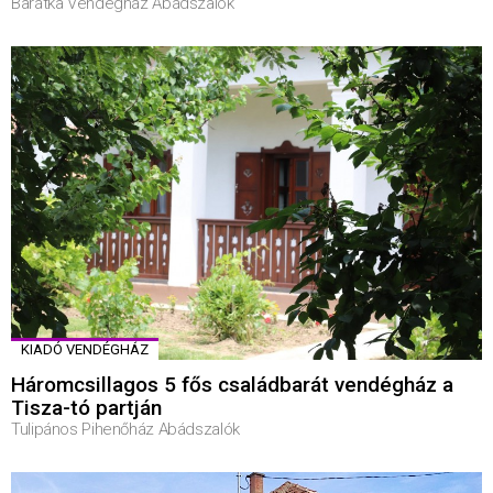
Barátka Vendégház Abádszalók
KIADÓ VENDÉGHÁZ
Háromcsillagos 5 fős családbarát vendégház a
Tisza-tó partján
Tulipános Pihenőház Abádszalók