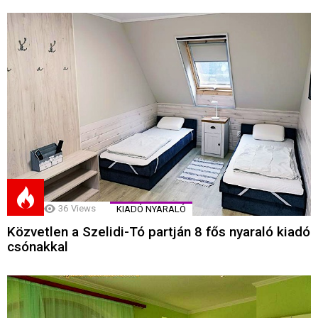
36
Views
KIADÓ NYARALÓ
Közvetlen a Szelidi-Tó partján 8 fős nyaraló kiadó
csónakkal