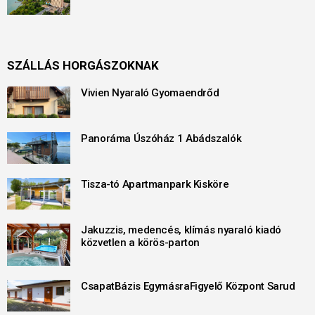
SZÁLLÁS HORGÁSZOKNAK
Vivien Nyaraló Gyomaendrőd
Panoráma Úszóház 1 Abádszalók
Tisza-tó Apartmanpark Kisköre
Jakuzzis, medencés, klímás nyaraló kiadó
közvetlen a körös-parton
CsapatBázis EgymásraFigyelő Központ Sarud