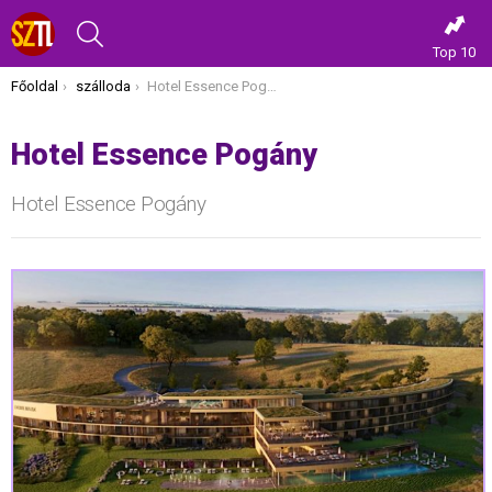
KERESÉS
Top 10
Itt vagy most:
Főoldal
szálloda
Hotel Essence Pogány
Hotel Essence Pogány
Hotel Essence Pogány