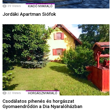
39
Views
KIADÓ NYARALÓ
Jordáki Apartman Siófok
22
Views
HORGÁSZNYARALÓ
Csodálatos pihenés és horgászat
Gyomaendrődön a Dia Nyaralóházban