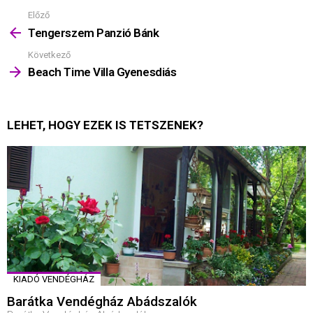
Előző
Mutass
többet
Tengerszem Panzió Bánk
Következő
Beach Time Villa Gyenesdiás
LEHET, HOGY EZEK IS TETSZENEK?
KIADÓ VENDÉGHÁZ
Barátka Vendégház Abádszalók