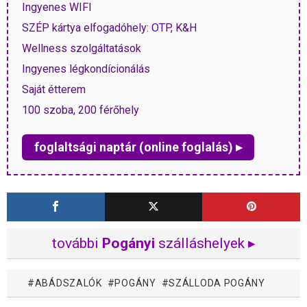
Ingyenes WIFI
SZÉP kártya elfogadóhely: OTP, K&H
Wellness szolgáltatások
Ingyenes légkondícionálás
Saját étterem
100 szoba, 200 férőhely
foglaltsági naptár (online foglalás) ▸
további
Pogányi
szálláshelyek ▸
ABÁDSZALÓK
POGÁNY
SZÁLLODA POGÁNY