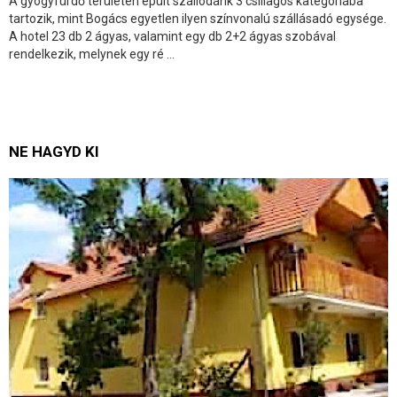
A gyógyfürdő területén épült szállodánk 3 csillagos kategóriába
tartozik, mint Bogács egyetlen ilyen színvonalú szállásadó egysége.
A hotel 23 db 2 ágyas, valamint egy db 2+2 ágyas szobával
rendelkezik, melynek egy ré ...
NE HAGYD KI