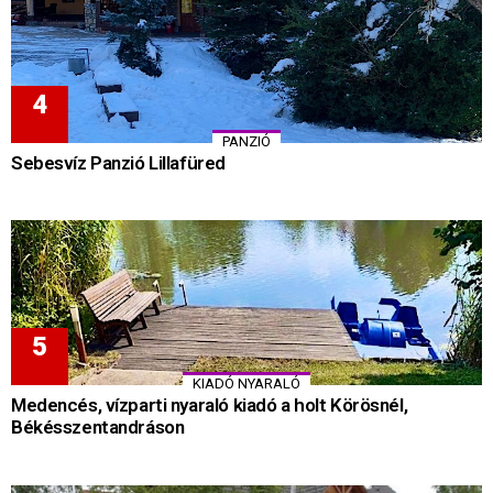
PANZIÓ
Sebesvíz Panzió Lillafüred
KIADÓ NYARALÓ
Medencés, vízparti nyaraló kiadó a holt Körösnél,
Békésszentandráson