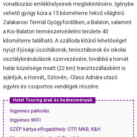
vonatkozási emlékhelyeinek megtekintésére. Igénybe
vehető gyógy kúra a 15 kilométerre fekvő világhírű
Zalakarosi Termál Gyógyfürdőben, a Balaton, valamint
a Kis-Balaton természetvédelmi területe 40
kilométerre található. A szálloda kitűnő lehetőséget
nyújt ifjúsági úszótáborok, tenisztáborok és iskolai
osztálykirándulások szervezésére, továbbá a horvát
határ közelsége miatt (22 km) tranzitszállásként is
ajánljuk, a Horvát,, Szlovén, -Olasz Adriára utazó
egyéni és csoportos vendégek részére.
Hotel Touring árak és kedvezmények
Ingyenes parkolás
Ingyenes WIFI
SZÉP kártya elfogadóhely: OTP, MKB, K&H