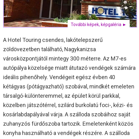
További képek, képgaléria ►
A Hotel Touring csendes, lakótelepszerű
zöldövezetben található, Nagykanizsa
városközpontjától mintegy 300 méterre. Az M7-es
autópálya közelsége miatt átutazó vendégek számára
ideális pihenőhely. Vendégeit egész évben 40
kétágyas (pótágyazható) szobával, mindkét emeleten
társalgó-különteremmel, az épület körül parkkal,
közelben játszótérrel, szilárd burkolatú foci-, kézi- és
kosárlabdapályával várja. A szálloda szobáihoz saját
zuhanyzós fürdőszoba tartozik. Emeletenként közös
konyha használható a vendégek részére. A szálloda