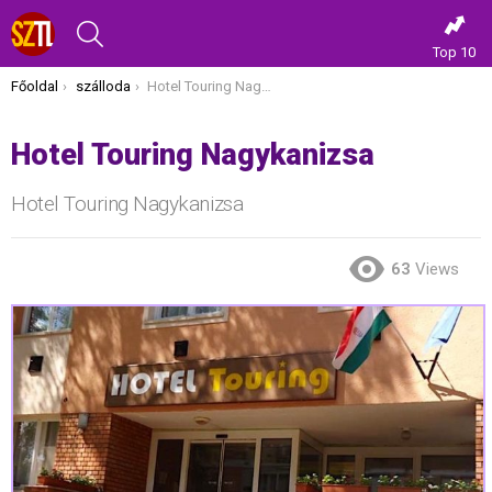
KERESÉS
Top 10
Itt vagy most:
Főoldal
szálloda
Hotel Touring Nagykanizsa
Hotel Touring Nagykanizsa
Hotel Touring Nagykanizsa
63
Views