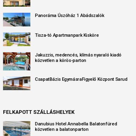
Panoráma Úszóház 1 Abádszalók
Tisza-tó Apartmanpark Kisköre
Jakuzzis, medencés, klímás nyaraló kiadó
közvetlen a körös-parton
CsapatBázis EgymásraFigyelő Központ Sarud
FELKAPOTT SZÁLLÁSHELYEK
Danubius Hotel Annabella Balatonfüred
közvetlen a balatonparton