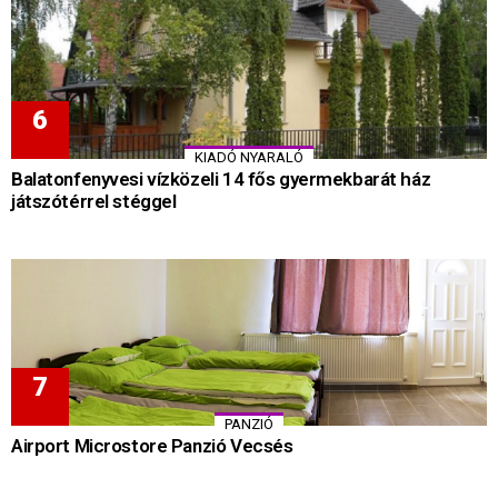
KIADÓ NYARALÓ
Balatonfenyvesi vízközeli 14 fős gyermekbarát ház
játszótérrel stéggel
PANZIÓ
Airport Microstore Panzió Vecsés