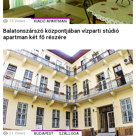
15
Views
KIADÓ APARTMAN
Balatonszárszó központjában vízparti stúdió
apartman két fő részére
21
Views
BUDAPEST
SZÁLLODA