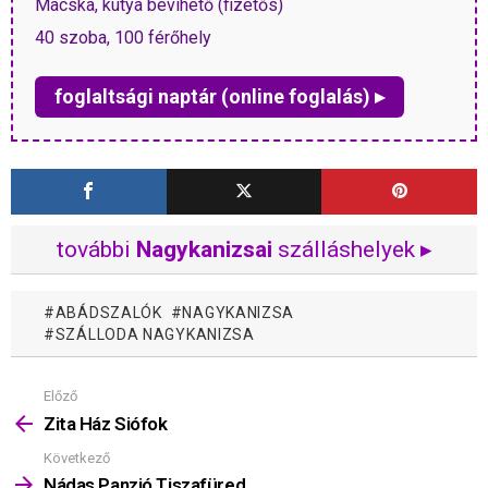
Macska, kutya bevihető (fizetős)
40 szoba, 100 férőhely
foglaltsági naptár (online foglalás) ▸
további
Nagykanizsai
szálláshelyek ▸
ABÁDSZALÓK
NAGYKANIZSA
SZÁLLODA NAGYKANIZSA
Előző
Mutass
többet
Zita Ház Siófok
Következő
Nádas Panzió Tiszafüred