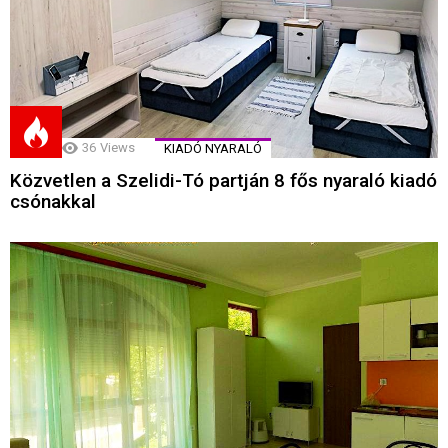
36
Views
KIADÓ NYARALÓ
Közvetlen a Szelidi-Tó partján 8 fős nyaraló kiadó
csónakkal