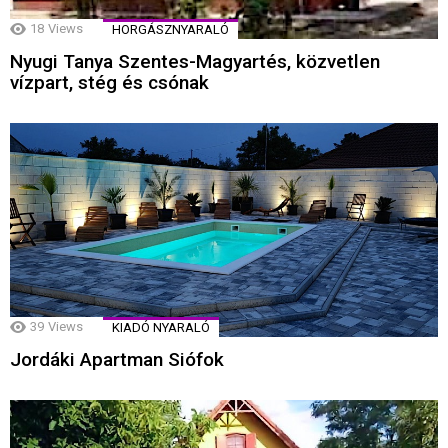
18
Views
HORGÁSZNYARALÓ
Nyugi Tanya Szentes-Magyartés, közvetlen
vízpart, stég és csónak
39
Views
KIADÓ NYARALÓ
Jordáki Apartman Siófok