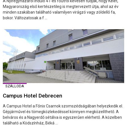
A Nyíregyházáról induló 41-es főútról kevesen tudják, hogy Kelet,
Magyarország első kertészetileg is megtervezett útja, ahol az év
minden szakában található valamilyen virágzó vagy zöldellő fa,
bokor. Változatosak a f ...
SZÁLLODA
Campus Hotel Debrecen
A Campus Hotel a Főnix Csarnok szomszédságában helyezkedik el.
Gépjárművel és tömegközlekedéssel könnyen megközelíthető. A
belváros és a Nagyerdő sétálva is egyszerűen elérhető. A közelben
található a Ködszínház, Béká ...