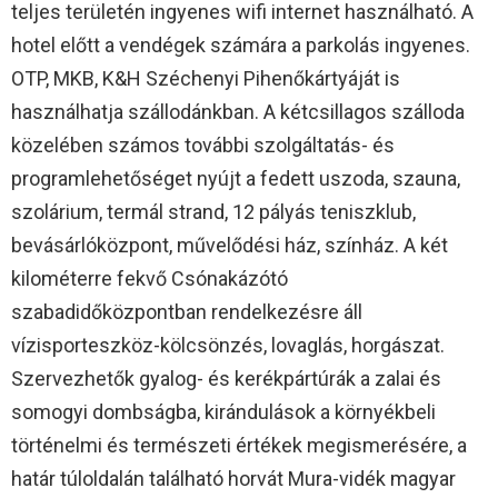
teljes területén ingyenes wifi internet használható. A
hotel előtt a vendégek számára a parkolás ingyenes.
OTP, MKB, K&H Széchenyi Pihenőkártyáját is
használhatja szállodánkban. A kétcsillagos szálloda
közelében számos további szolgáltatás- és
programlehetőséget nyújt a fedett uszoda, szauna,
szolárium, termál strand, 12 pályás teniszklub,
bevásárlóközpont, művelődési ház, színház. A két
kilométerre fekvő Csónakázótó
szabadidőközpontban rendelkezésre áll
vízisporteszköz-kölcsönzés, lovaglás, horgászat.
Szervezhetők gyalog- és kerékpártúrák a zalai és
somogyi dombságba, kirándulások a környékbeli
történelmi és természeti értékek megismerésére, a
határ túloldalán található horvát Mura-vidék magyar