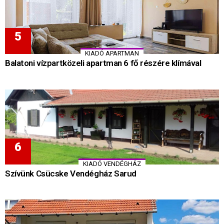
KIADÓ APARTMAN
Balatoni vízpartközeli apartman 6 fő részére klímával
KIADÓ VENDÉGHÁZ
Szívünk Csücske Vendégház Sarud