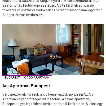
Fedezd fel a varázslatos Stég29 nyaralót Békésszentandráson, a
Siratói holtág festői környezetében. A 6+2 férőhelyes nyaraló
tökéletes választás családoknak és baráti társaságoknak egyaránt.
A tágas, árnyas kertben sz ...
BUDAPEST
KIADÓ APARTMAN
Ani Apartman Budapest
Városnézőknek, túrázóknak, pihenni vágyóknak ideálisAz Ani
Apartman egy barátságos kis 2 szobás, 4 ágyas apartman,
Budapest egyik legzöldebb kerületében, a II. kerületben. A lakás egy