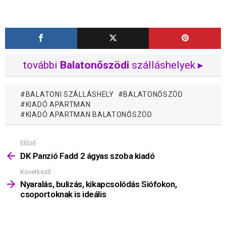
további
Balatonőszödi
szálláshelyek ▸
BALATONI SZÁLLÁSHELY
BALATONŐSZÖD
KIADÓ APARTMAN
KIADÓ APARTMAN BALATONŐSZÖD
Előző
Mutass
többet
DK Panzió Fadd 2 ágyas szoba kiadó
Következő
Nyaralás, bulizás, kikapcsolódás Siófokon,
csoportoknak is ideális