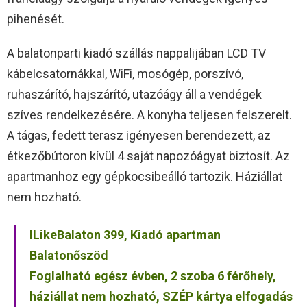
pihenését.
A balatonparti kiadó szállás nappalijában LCD TV
kábelcsatornákkal, WiFi, mosógép, porszívó,
ruhaszárító, hajszárító, utazóágy áll a vendégek
szíves rendelkezésére. A konyha teljesen felszerelt.
A tágas, fedett terasz igényesen berendezett, az
étkezőbútoron kívül 4 saját napozóágyat biztosít. Az
apartmanhoz egy gépkocsibeálló tartozik. Háziállat
nem hozható.
ILikeBalaton 399, Kiadó apartman
Balatonőszöd
Foglalható egész évben, 2 szoba 6 férőhely,
háziállat nem hozható, SZÉP kártya elfogadás