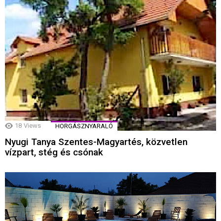
18
Views
HORGÁSZNYARALÓ
Nyugi Tanya Szentes-Magyartés, közvetlen
vízpart, stég és csónak