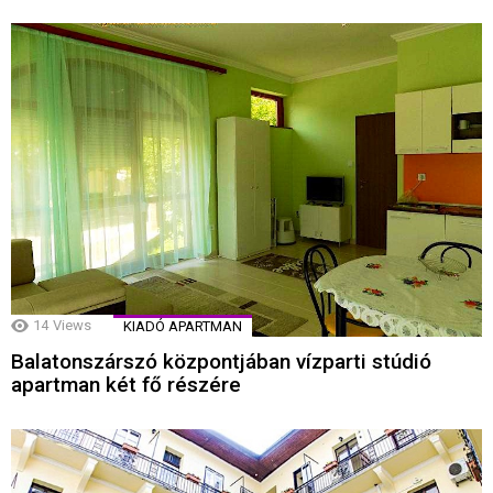
14
Views
KIADÓ APARTMAN
Balatonszárszó központjában vízparti stúdió
apartman két fő részére