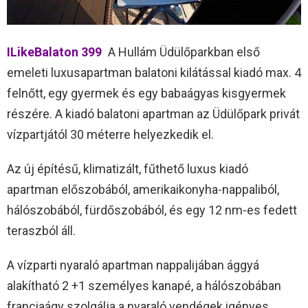
ILikeBalaton 399
A Hullám Üdülőparkban első
emeleti luxusapartman balatoni kilátással kiadó max. 4
felnőtt, egy gyermek és egy babaágyas kisgyermek
részére. A kiadó balatoni apartman az Üdülőpark privát
vízpartjától 30 méterre helyezkedik el.
Az új építésű, klimatizált, fűthető luxus kiadó
apartman előszobából, amerikaikonyha-nappaliból,
hálószobából, fürdőszobából, és egy 12 nm-es fedett
teraszból áll.
A vízparti nyaraló apartman nappalijában ággyá
alakítható 2 +1 személyes kanapé, a hálószobában
franciaágy szolgálja a nyaraló vendégek igényes