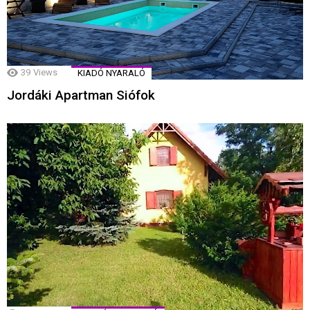
39
Views
KIADÓ NYARALÓ
Jordáki Apartman Siófok