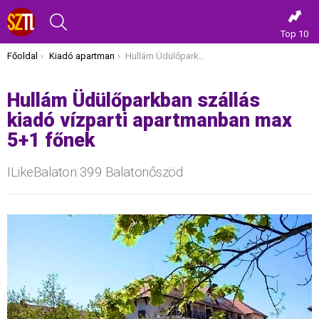
KERESÉS
Top 10
Itt vagy most:
Főoldal
Kiadó apartman
Hullám Üdülőparkban szállás kiadó vízparti apartmanban max 5+1 főnek
Hullám Üdülőparkban szállás
kiadó vízparti apartmanban max
5+1 főnek
ILikeBalaton 399 Balatonőszöd