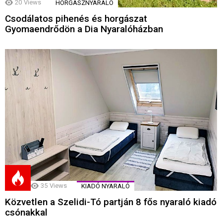
20
Views
HORGÁSZNYARALÓ
Csodálatos pihenés és horgászat
Gyomaendrődön a Dia Nyaralóházban
35
Views
KIADÓ NYARALÓ
Közvetlen a Szelidi-Tó partján 8 fős nyaraló kiadó
csónakkal