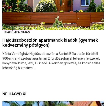
KIADÓ APARTMAN
Hajdúszoboszlón apartmanok kiadók (gyermek
kedvezmény pótágyon)
Xénia Vendégház Hajdúszoboszlón a Bartok Béla utcán fürdőtől
900-m-re. 4 szobás apartman 2 fürdőszobával teljesen felszerelt
konyhával klíma, Wifi, Tv kiadó. A kertben grillezés, és kocsibeállás
lehetőség biztosítva. ...
NE HAGYD KI