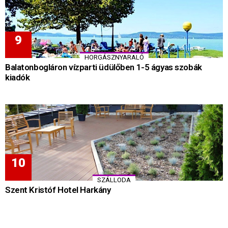
HORGÁSZNYARALÓ
Balatonbogláron vízparti üdülőben 1-5 ágyas szobák
kiadók
SZÁLLODA
Szent Kristóf Hotel Harkány