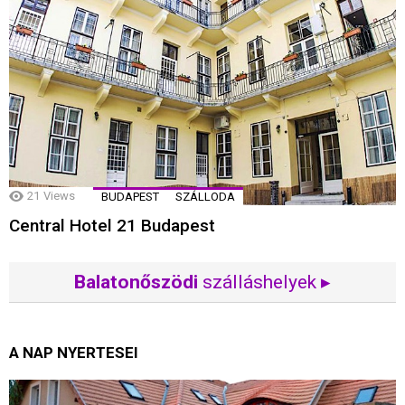
21
Views
BUDAPEST
SZÁLLODA
Central Hotel 21 Budapest
Balatonőszödi
szálláshelyek ▸
A NAP NYERTESEI