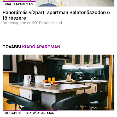
KIADÓ APARTMAN
Panorámás vízparti apartman Balatonőszödön 6
fő részére
BalatonApartman 980 Balatonőszöd
TOVÁBBI
KIADÓ APARTMAN
BUDAPEST
KIADÓ APARTMAN