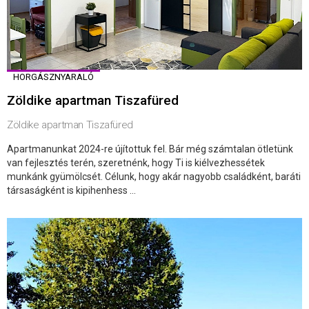
HORGÁSZNYARALÓ
Zöldike apartman Tiszafüred
Zöldike apartman Tiszafüred
Apartmanunkat 2024-re újítottuk fel. Bár még számtalan ötletünk
van fejlesztés terén, szeretnénk, hogy Ti is kiélvezhessétek
munkánk gyümölcsét. Célunk, hogy akár nagyobb családként, baráti
társaságként is kipihenhess ...