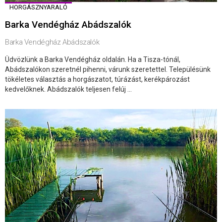
HORGÁSZNYARALÓ
Barka Vendégház Abádszalók
Barka Vendégház Abádszalók
Üdvözlünk a Barka Vendégház oldalán. Ha a Tisza-tónál,
Abádszalókon szeretnél pihenni, várunk szeretettel. Településünk
tökéletes választás a horgászatot, túrázást, kerékpározást
kedvelőknek. Abádszalók teljesen felúj ...