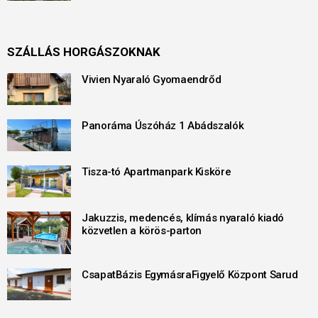
SZÁLLÁS HORGÁSZOKNAK
Vivien Nyaraló Gyomaendrőd
Panoráma Úszóház 1 Abádszalók
Tisza-tó Apartmanpark Kisköre
Jakuzzis, medencés, klímás nyaraló kiadó
közvetlen a körös-parton
CsapatBázis EgymásraFigyelő Központ Sarud