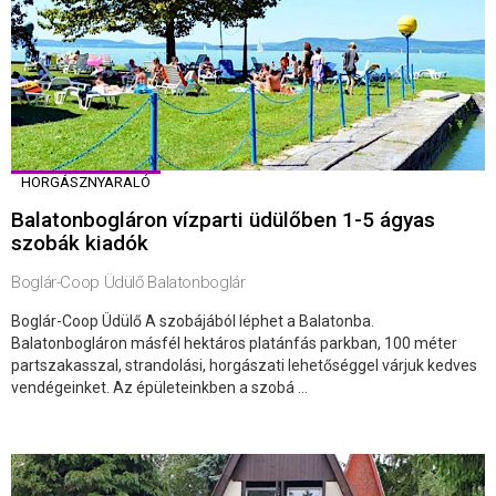
HORGÁSZNYARALÓ
Balatonbogláron vízparti üdülőben 1-5 ágyas
szobák kiadók
Boglár-Coop Üdülő Balatonboglár
Boglár-Coop Üdülő A szobájából léphet a Balatonba.
Balatonbogláron másfél hektáros platánfás parkban, 100 méter
partszakasszal, strandolási, horgászati lehetőséggel várjuk kedves
vendégeinket. Az épületeinkben a szobá ...