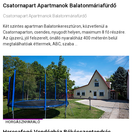
Csatornapart Apartmanok Balatonmáriafürdő
Csatornapart Apartmanok Balatonmáriafürdő
Két szintes apartman Balatonkeresztúron, közvetlenül a
Csatornaparton, csendes, nyugodt helyen, maximum 8 fő részére.
Az újszerú, jól felszerelt, önálló nyaralóház 400 méterén belül
megtalálhatóak éttermek, ABC, szaba ...
HORGÁSZNYARALÓ
Harcsafogó Vendégház Békésszentandrás