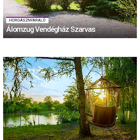
HORGÁSZNYARALÓ
Álomzug Vendégház Szarvas