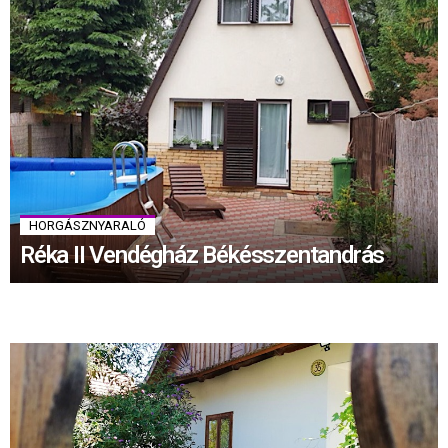
HORGÁSZNYARALÓ
Réka II Vendégház Békésszentandrás