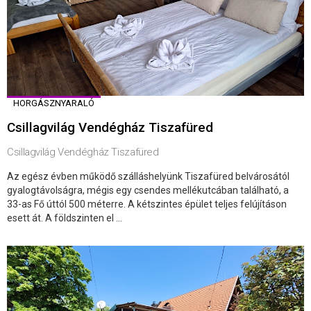
HORGÁSZNYARALÓ
Csillagvilág Vendégház Tiszafüred
Csillagvilág Vendégház Tiszafüred
Az egész évben működő szálláshelyünk Tiszafüred belvárosától
gyalogtávolságra, mégis egy csendes mellékutcában található, a
33-as Fő úttól 500 méterre. A kétszintes épület teljes felújításon
esett át. A földszinten el ...