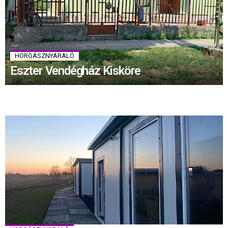
HORGÁSZNYARALÓ
Eszter Vendégház Kisköre