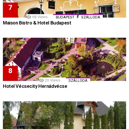
,
68
Views
BUDAPEST
SZÁLLODA
Maison Bistro & Hotel Budapest
20
Views
SZÁLLODA
Hotel Vécsecity Hernádvécse