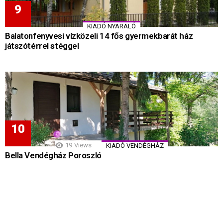
KIADÓ NYARALÓ
Balatonfenyvesi vízközeli 14 fős gyermekbarát ház
játszótérrel stéggel
19
Views
KIADÓ VENDÉGHÁZ
Bella Vendégház Poroszló