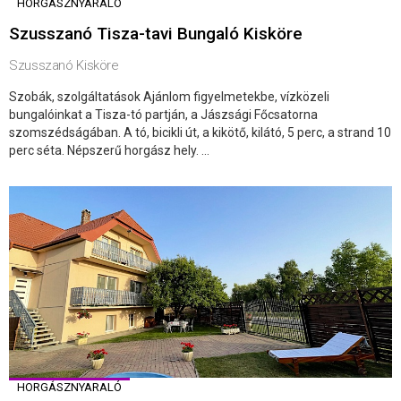
HORGÁSZNYARALÓ
Szusszanó Tisza-tavi Bungaló Kisköre
Szusszanó Kisköre
Szobák, szolgáltatások Ajánlom figyelmetekbe, vízközeli
bungalóinkat a Tisza-tó partján, a Jászsági Főcsatorna
szomszédságában. A tó, bicikli út, a kikötő, kilátó, 5 perc, a strand 10
perc séta. Népszerű horgász hely. ...
HORGÁSZNYARALÓ