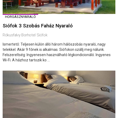
HORGÁSZNYARALÓ
Siófok 3 Szobás Faház Nyaraló
Rókusfalvy Borhotel Siófok
Ismertető: Teljesen külön álló három hálószobás nyaraló, nagy
telekkel. Akár 9 főnek is alkalmas. Siófokon szállj meg nálunk.
Felszereltség: Ingyenesen használható légkondicionáló. Ingyenes
Wi-Fi. A házhoz tartozik ko ...