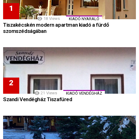
18
Views
KIADÓ NYARALÓ
Tiszakécskén modern apartman kiadó a fürdő
szomszédságában
21
Views
KIADÓ VENDÉGHÁZ
Szandi Vendégház Tiszafüred