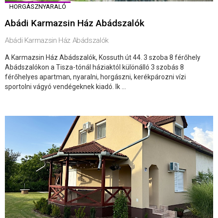
HORGÁSZNYARALÓ
Abádi Karmazsin Ház Abádszalók
Abádi Karmazsin Ház Abádszalók
A Karmazsin Ház Abádszalók, Kossuth út 44. 3 szoba 8 férőhely
Abádszalókon a Tisza-tónál háziaktól különálló 3 szobás 8
férőhelyes apartman, nyaralni, horgászni, kerékpározni vízi
sportolni vágyó vendégeknek kiadó. Ik ...