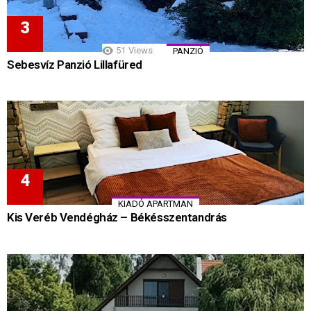
51
Views
PANZIÓ
Sebesvíz Panzió Lillafüred
KIADÓ APARTMAN
Kis Veréb Vendégház – Békésszentandrás