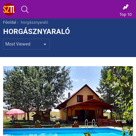
KERESÉS
Top 10
Itt vagy most:
Főoldal
horgásznyaraló
HORGÁSZNYARALÓ
MOST
VIEWED