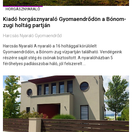
HORGÁSZNYARALÓ
Kiadó horgásznyaraló Gyomaendrődön a Bónom-
zugi holtág partján
Harcsás Nyaraló Gyomaendrőd
Harcsás Nyaraló A nyaraló a 16 holtággal körülölelt
Gyomaendrődön, a Bónom-zug vízpartján található. Vendégeink
részére saját stég és csónak biztosított. A nyaralóházban 5
férőhelyes padlásszobai háló, jól felszerelt ...