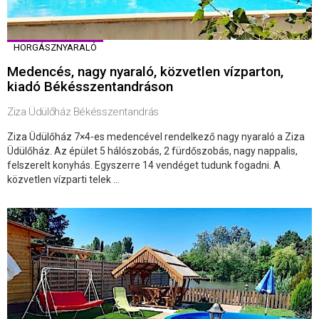
HORGÁSZNYARALÓ
Medencés, nagy nyaraló, közvetlen vízparton,
kiadó Békésszentandráson
Ziza Üdülőház Békésszentandrás
Ziza Üdülőház 7×4-es medencével rendelkező nagy nyaraló a Ziza
Üdülőház. Az épület 5 hálószobás, 2 fürdőszobás, nagy nappalis,
felszerelt konyhás. Egyszerre 14 vendéget tudunk fogadni. A
közvetlen vízparti telek ...