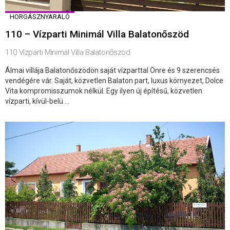
HORGÁSZNYARALÓ
110 – Vízparti Minimál Villa Balatonőszöd
110 Vízparti Minimál Villa Balatonőszöd
Álmai villája Balatonőszödön saját vízparttal Önre és 9 szerencsés
vendégére vár. Saját, közvetlen Balaton part, luxus környezet, Dolce
Vita kompromisszumok nélkül. Egy ilyen új építésű, közvetlen
vízparti, kívül-belü ...