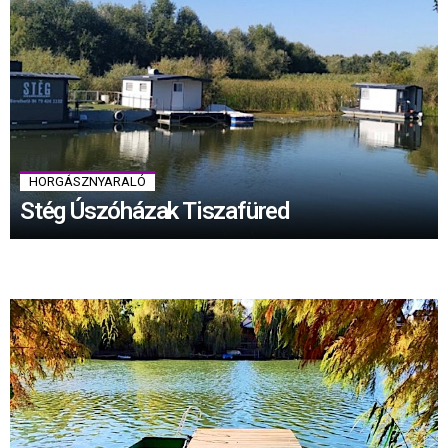
HORGÁSZNYARALÓ
Stég Úszóházak Tiszafüred