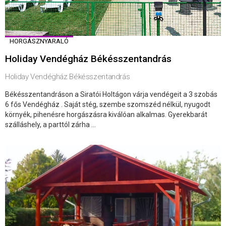
HORGÁSZNYARALÓ
Holiday Vendégház Békésszentandrás
Holiday Vendégház Békésszentandrás
Békésszentandráson a Siratói Holtágon várja vendégeit a 3 szobás
6 fős Vendégház . Saját stég, szembe szomszéd nélkül, nyugodt
környék, pihenésre horgászásra kiválóan alkalmas. Gyerekbarát
szálláshely, a parttól zárha ...