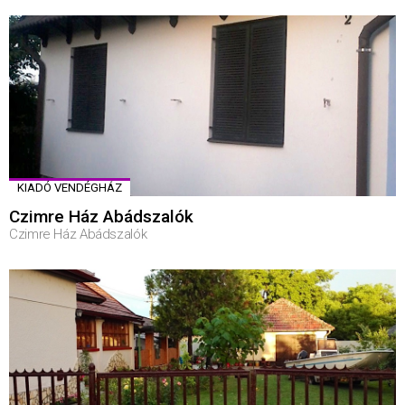
KIADÓ VENDÉGHÁZ
Czimre Ház Abádszalók
Czimre Ház Abádszalók