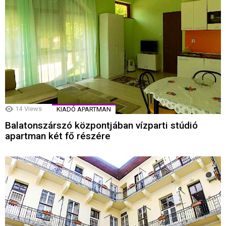
14
Views
KIADÓ APARTMAN
Balatonszárszó központjában vízparti stúdió
apartman két fő részére