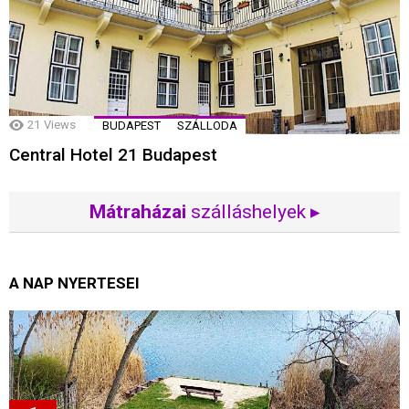
21
Views
BUDAPEST
SZÁLLODA
Central Hotel 21 Budapest
Mátraházai
szálláshelyek ▸
A NAP NYERTESEI