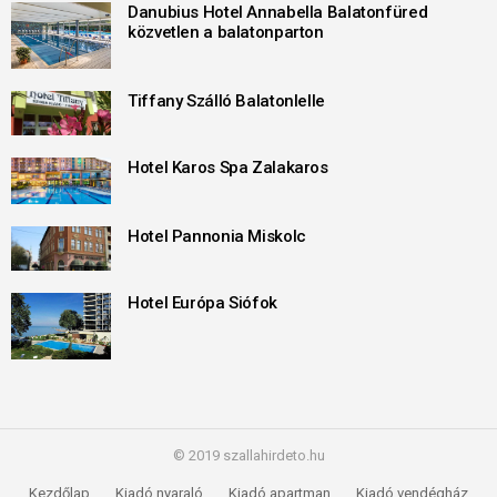
Danubius Hotel Annabella Balatonfüred
közvetlen a balatonparton
Tiffany Szálló Balatonlelle
Hotel Karos Spa Zalakaros
Hotel Pannonia Miskolc
Hotel Európa Siófok
© 2019 szallahirdeto.hu
Kezdőlap
Kiadó nyaraló
Kiadó apartman
Kiadó vendégház