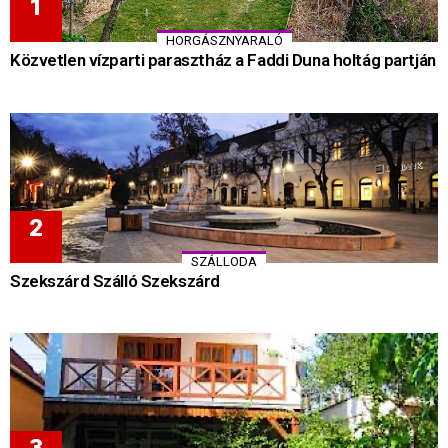
HORGÁSZNYARALÓ
Közvetlen vízparti parasztház a Faddi Duna holtág partján
SZÁLLODA
Szekszárd Szálló Szekszárd