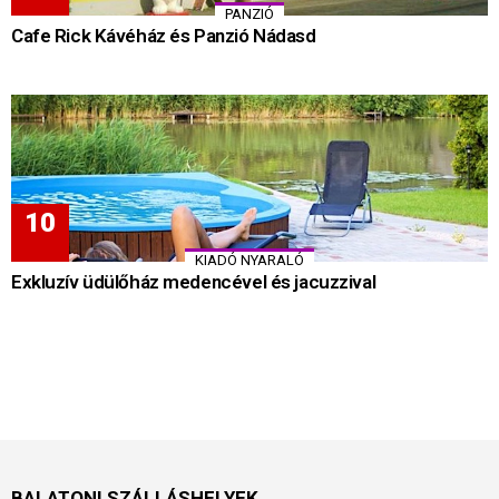
PANZIÓ
Cafe Rick Kávéház és Panzió Nádasd
KIADÓ NYARALÓ
Exkluzív üdülőház medencével és jacuzzival
BALATONI SZÁLLÁSHELYEK