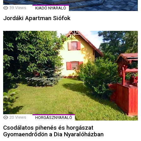
39
Views
KIADÓ NYARALÓ
Jordáki Apartman Siófok
20
Views
HORGÁSZNYARALÓ
Csodálatos pihenés és horgászat
Gyomaendrődön a Dia Nyaralóházban