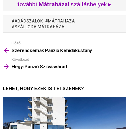
további
Mátraházai
szálláshelyek ▸
ABÁDSZALÓK
MÁTRAHÁZA
SZÁLLODA MÁTRAHÁZA
Előző
Mutass
többet
Szerencsemák Panzió Kehidakustány
Következő
Hegyi Panzió Szilvásvárad
LEHET, HOGY EZEK IS TETSZENEK?