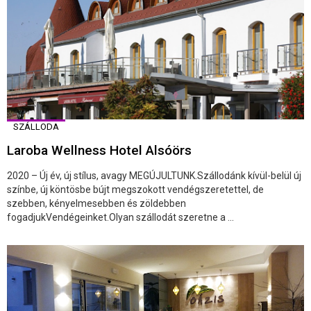
SZÁLLODA
Laroba Wellness Hotel Alsóörs
2020 – Új év, új stílus, avagy MEGÚJULTUNK.Szállodánk kívül-belül új
színbe, új köntösbe bújt megszokott vendégszeretettel, de
szebben, kényelmesebben és zöldebben
fogadjukVendégeinket.Olyan szállodát szeretne a ...