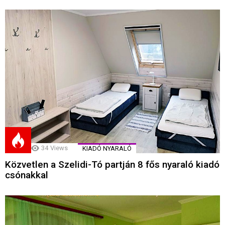
34
Views
KIADÓ NYARALÓ
Közvetlen a Szelidi-Tó partján 8 fős nyaraló kiadó
csónakkal