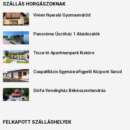
SZÁLLÁS HORGÁSZOKNAK
Vivien Nyaraló Gyomaendrőd
Panoráma Úszóház 1 Abádszalók
Tisza-tó Apartmanpark Kisköre
CsapatBázis EgymásraFigyelő Központ Sarud
Diófa Vendégház Békésszentandrás
FELKAPOTT SZÁLLÁSHELYEK