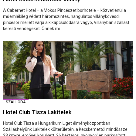
A Cabernet Hotel – a Mokos Pincészet borhotele – közvetlenül a
műemlékileg védett háromszintes, hangulatos villánykövesdi
pincesor mellett várja a kikapcsolódásra vágyó, Villányban szállást
kereső vendégeket. Önnek mi ...
SZÁLLODA
Hotel Club Tisza Lakitelek
Hotel Club Tisza a Hungarikum Liget élményközpontban
Szálláshelyünk Lakitelek külterületén, a Kecskeméttől mindössze
28 km-re, erdővel körülvett, 26 hektáros, gyönyörűen parkosított