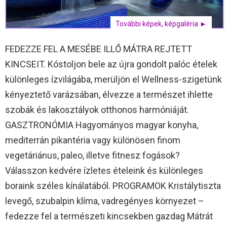
További képek, képgaléria ►
FEDEZZE FEL A MESÉBE ILLŐ MÁTRA REJTETT
KINCSEIT. Kóstoljon bele az újra gondolt palóc ételek
különleges ízvilágába, merüljön el Wellness-szigetünk
kényeztető varázsában, élvezze a természet ihlette
szobák és lakosztályok otthonos harmóniáját.
GASZTRONÓMIA Hagyományos magyar konyha,
mediterrán pikantéria vagy különösen finom
vegetáriánus, paleo, illetve fitnesz fogások?
Válasszon kedvére ízletes ételeink és különleges
boraink széles kínálatából. PROGRAMOK Kristálytiszta
levegő, szubalpin klíma, vadregényes környezet –
fedezze fel a természeti kincsekben gazdag Mátrát