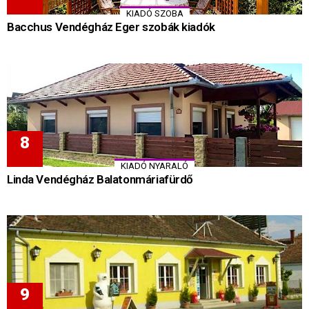
KIADÓ SZOBA
Bacchus Vendégház Eger szobák kiadók
KIADÓ NYARALÓ
Linda Vendégház Balatonmáriafürdő