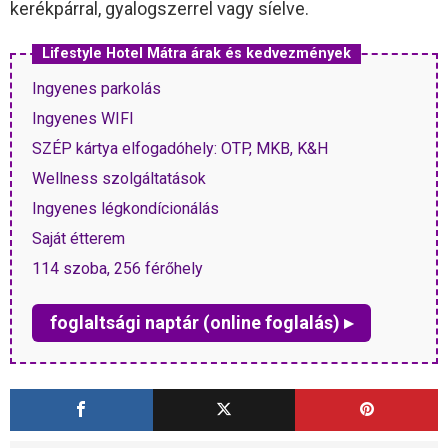
kerékpárral, gyalogszerrel vagy síelve.
Lifestyle Hotel Mátra árak és kedvezmények
Ingyenes parkolás
Ingyenes WIFI
SZÉP kártya elfogadóhely: OTP, MKB, K&H
Wellness szolgáltatások
Ingyenes légkondícionálás
Saját étterem
114 szoba, 256 férőhely
foglaltsági naptár (online foglalás) ▸