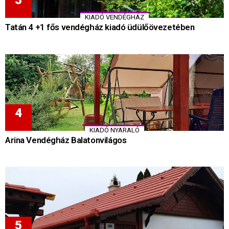
KIADÓ VENDÉGHÁZ
Tatán 4 +1 fős vendégház kiadó üdülőövezetében
KIADÓ NYARALÓ
Arina Vendégház Balatonvilágos