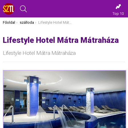
KERESÉS
Top 10
Itt vagy most:
Főoldal
szálloda
Lifestyle Hotel Mátra Mátraháza
Lifestyle Hotel Mátra Mátraháza
Lifestyle Hotel Mátra Mátraháza