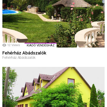
12
Views
KIADÓ VENDÉGHÁZ
Fehérház Abádszalók
Fehérház Abádszalók