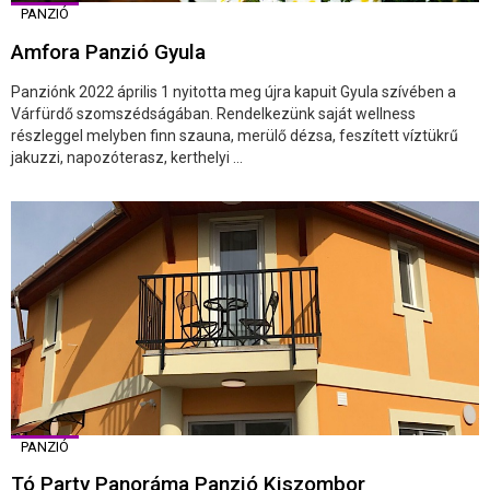
PANZIÓ
Amfora Panzió Gyula
Panziónk 2022 április 1 nyitotta meg újra kapuit Gyula szívében a
Várfürdő szomszédságában. Rendelkezünk saját wellness
részleggel melyben finn szauna, merülő dézsa, feszített víztükrű
jakuzzi, napozóterasz, kerthelyi ...
PANZIÓ
Tó Party Panoráma Panzió Kiszombor