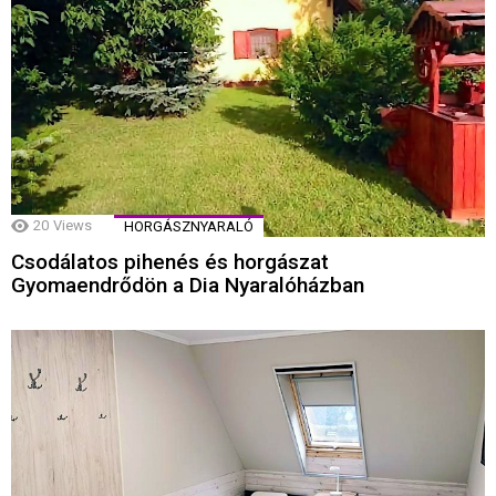
20
Views
HORGÁSZNYARALÓ
Csodálatos pihenés és horgászat
Gyomaendrődön a Dia Nyaralóházban