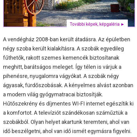
További képek, képgaléria ►
A vendégház 2008-ban került átadásra. Az épületben
négy szoba került kialakításra. A szobák egyedileg
fűthetők, rakott szemes kemencék biztosítanak
meghitt, barátságos meleget. Így télen is várjuk a
pihenésre, nyugalomra vágyókat. A szobák négy
ágyasak, fürdőszobásak. A kényelmes alvást azonban
a modern világ gyógymatracai biztosítják.
Hűtőszekrény és díjmentes WI-FI internet egészítik ki
a komfortot. A televíziót szándékosan száműztük a
szobákból. Olyan helyet akartunk teremteni, ahol van
idő beszélgetni, ahol van idő ismét egymásra figyelni.