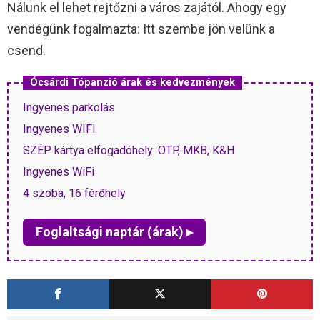
Nálunk el lehet rejtőzni a város zajától. Ahogy egy
vendégünk fogalmazta: Itt szembe jön velünk a
csend.
Ócsárdi Tópanzió árak és kedvezmények
Ingyenes parkolás
Ingyenes WIFI
SZÉP kártya elfogadóhely: OTP, MKB, K&H
Ingyenes WiFi
4 szoba, 16 férőhely
Foglaltsági naptár (árak) ▸