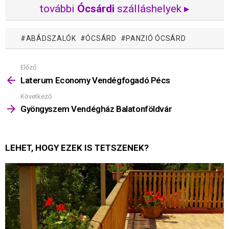
további
Ócsárdi
szálláshelyek ▸
ABÁDSZALÓK
ÓCSÁRD
PANZIÓ ÓCSÁRD
Előző
Mutass
többet
Laterum Economy Vendégfogadó Pécs
Következő
Gyöngyszem Vendégház Balatonföldvár
LEHET, HOGY EZEK IS TETSZENEK?