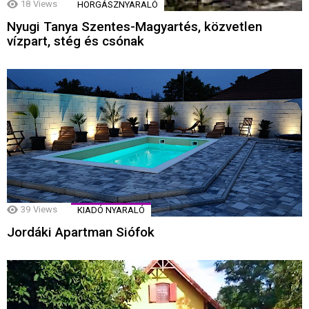
18
Views
HORGÁSZNYARALÓ
Nyugi Tanya Szentes-Magyartés, közvetlen
vízpart, stég és csónak
39
Views
KIADÓ NYARALÓ
Jordáki Apartman Siófok