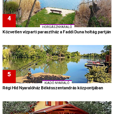
HORGÁSZNYARALÓ
Közvetlen vízparti parasztház a Faddi Duna holtág partján
KIADÓ NYARALÓ
Régi Híd Nyaralóház Békésszentandrás központjában