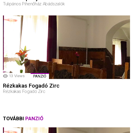
Tulipános Pihenőház Abádszalók
13
Views
PANZIÓ
Rézkakas Fogadó Zirc
Rézkakas Fogadó Zirc
TOVÁBBI
PANZIÓ