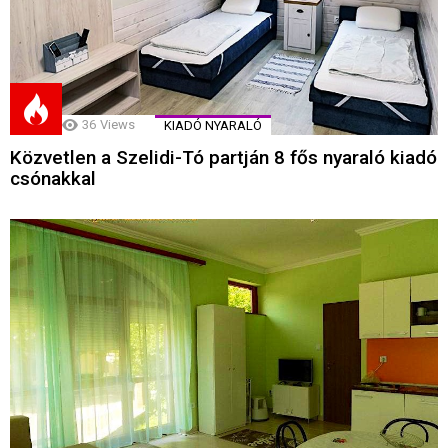
36
Views
KIADÓ NYARALÓ
Közvetlen a Szelidi-Tó partján 8 fős nyaraló kiadó
csónakkal