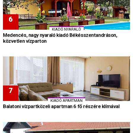
KIADÓ NYARALÓ
Medencés, nagy nyaraló kiadó Békésszentandráson,
közvetlen vízparton
KIADÓ APARTMAN
Balatoni vízpartközeli apartman 6 fő részére klímával