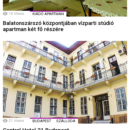
14
Views
KIADÓ APARTMAN
Balatonszárszó központjában vízparti stúdió
apartman két fő részére
21
Views
BUDAPEST
SZÁLLODA