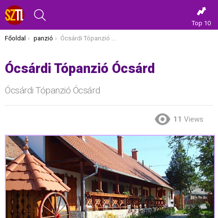
KERESÉS
Top 10
Itt vagy most:
Főoldal
panzió
Ócsárdi Tópanzió Ócsárd
Ócsárdi Tópanzió Ócsárd
Ócsárdi Tópanzió Ócsárd
11
Views