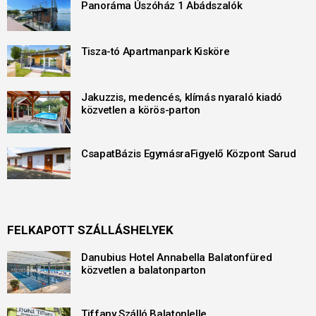
Panoráma Úszóház 1 Abádszalók
Tisza-tó Apartmanpark Kisköre
Jakuzzis, medencés, klímás nyaraló kiadó
közvetlen a körös-parton
CsapatBázis EgymásraFigyelő Központ Sarud
FELKAPOTT SZÁLLÁSHELYEK
Danubius Hotel Annabella Balatonfüred
közvetlen a balatonparton
Tiffany Szálló Balatonlelle