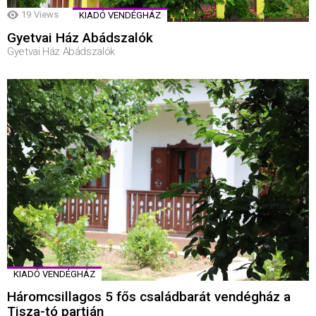
19
Views
KIADÓ VENDÉGHÁZ
Gyetvai Ház Abádszalók
Gyetvai Ház Abádszalók
KIADÓ VENDÉGHÁZ
Háromcsillagos 5 fős családbarát vendégház a
Tisza-tó partján