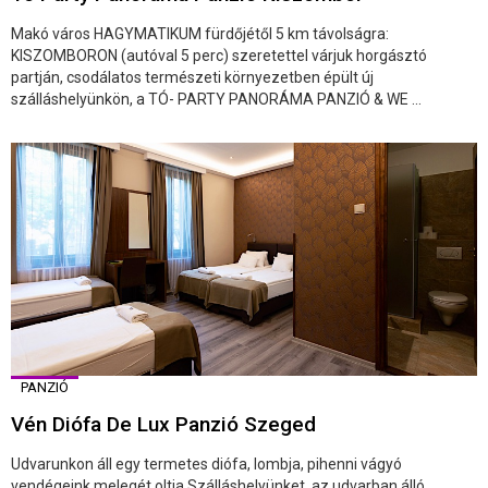
Makó város HAGYMATIKUM fürdőjétől 5 km távolságra:
KISZOMBORON (autóval 5 perc) szeretettel várjuk horgásztó
partján, csodálatos természeti környezetben épült új
szálláshelyünkön, a TÓ- PARTY PANORÁMA PANZIÓ & WE ...
PANZIÓ
Vén Diófa De Lux Panzió Szeged
Udvarunkon áll egy termetes diófa, lombja, pihenni vágyó
vendégeink melegét oltja Szálláshelyünket, az udvarban álló