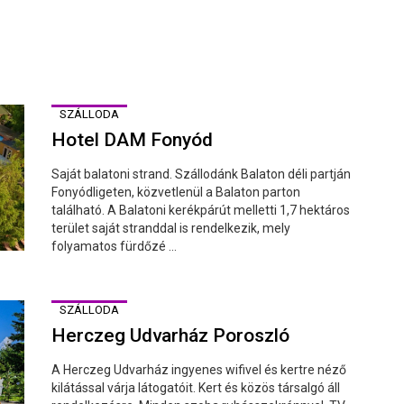
SZÁLLODA
Hotel DAM Fonyód
Saját balatoni strand. Szállodánk Balaton déli partján
Fonyódligeten, közvetlenül a Balaton parton
található. A Balatoni kerékpárút melletti 1,7 hektáros
terület saját stranddal is rendelkezik, mely
folyamatos fürdőzé ...
SZÁLLODA
Herczeg Udvarház Poroszló
A Herczeg Udvarház ingyenes wifivel és kertre néző
kilátással várja látogatóit. Kert és közös társalgó áll