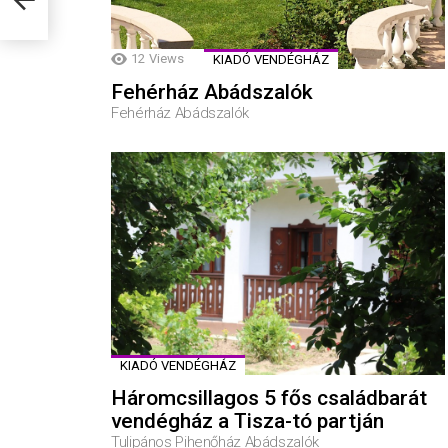
12
Views
KIADÓ VENDÉGHÁZ
Fehérház Abádszalók
Fehérház Abádszalók
KIADÓ VENDÉGHÁZ
Háromcsillagos 5 fős családbarát
vendégház a Tisza-tó partján
Tulipános Pihenőház Abádszalók