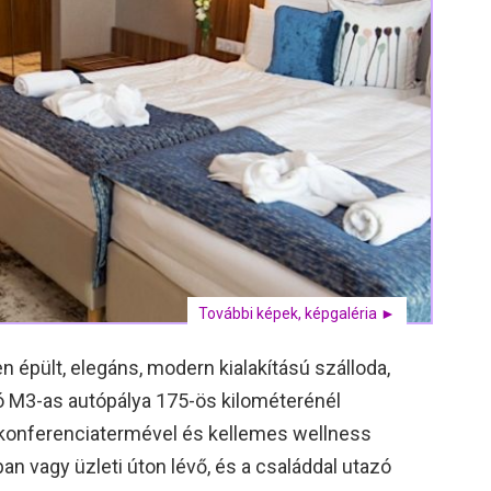
További képek, képgaléria ►
n épült, elegáns, modern kialakítású szálloda,
dó M3-as autópálya 175-ös kilométerénél
, konferenciatermével és kellemes wellness
an vagy üzleti úton lévő, és a családdal utazó