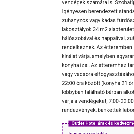
vendégek számára is. Szobatíp
Igényesen berendezett standar
zuhanyzós vagy kádas fürdőszob
lakosztályok 34 m2 alapterületű
hálószobával és nappalival, z
rendelkeznek. Az étteremben 
kínálat várja, amelyben egyar
konyha ízei. Az étteremhez tar
vagy vacsora elfogyasztásához.
22:00 óra között (konyha 21 órá
lobbyban található bárban alk
várja a vendégeket, 7:00-22:00 
rendezvények, bankettek lebo
Outlet Hotel árak és kedvez
Ingyenes parkolás