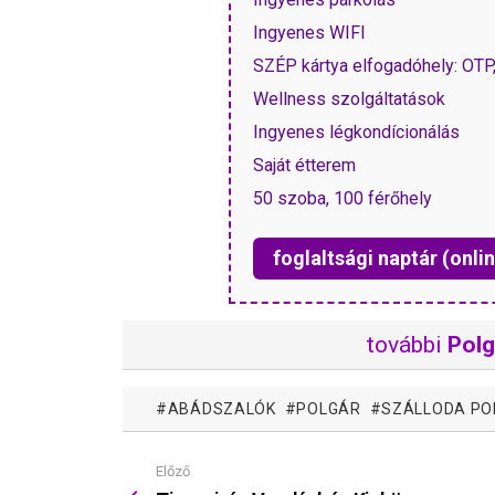
Ingyenes WIFI
SZÉP kártya elfogadóhely: OT
Wellness szolgáltatások
Ingyenes légkondícionálás
Saját étterem
50 szoba, 100 férőhely
foglaltsági naptár (onlin
további
Polg
ABÁDSZALÓK
POLGÁR
SZÁLLODA PO
Előző
Mutass