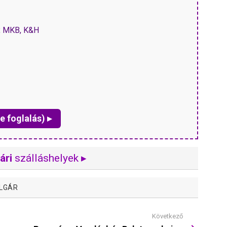
P, MKB, K&H
e foglalás) ▸
ári
szálláshelyek ▸
LGÁR
Következő