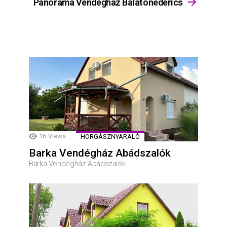
Panoráma Vendégház Balatonederics
16
Views
HORGÁSZNYARALÓ
Barka Vendégház Abádszalók
Barka Vendégház Abádszalók