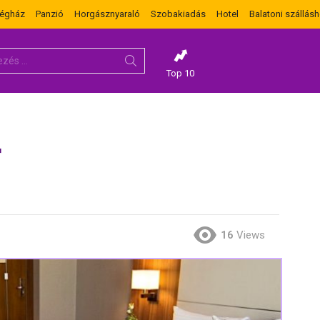
dégház
Panzió
Horgásznyaraló
Szobakiadás
Hotel
Balatoni szállásh
Top 10
r
16
Views