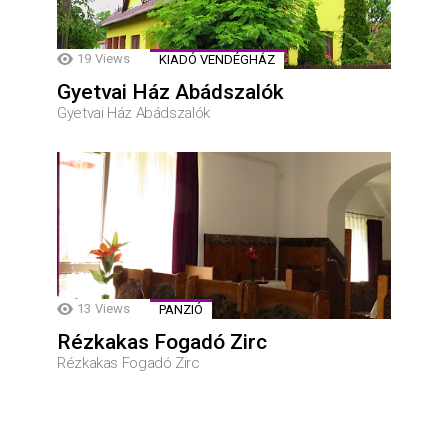
19
Views
KIADÓ VENDÉGHÁZ
Gyetvai Ház Abádszalók
Gyetvai Ház Abádszalók
13
Views
PANZIÓ
Rézkakas Fogadó Zirc
Rézkakas Fogadó Zirc