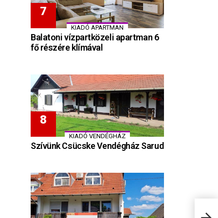
KIADÓ APARTMAN
Balatoni vízpartközeli apartman 6
fő részére klímával
KIADÓ VENDÉGHÁZ
Szívünk Csücske Vendégház Sarud
Pano