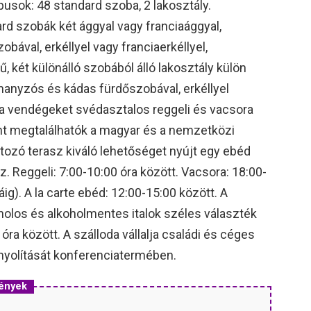
usok: 48 standard szoba, 2 lakosztály.
d szobák két ággyal vagy franciaággyal,
ával, erkéllyel vagy franciaerkéllyel,
, két különálló szobából álló lakosztály külön
uhanyzós és kádas fürdőszobával, erkéllyel
a vendégeket svédasztalos reggeli és vacsora
ánt megtalálhatók a magyar és a nemzetközi
tozó terasz kiváló lehetőséget nyújt egy ebéd
 Reggeli: 7:00-10:00 óra között. Vacsora: 18:00-
ig). A la carte ebéd: 12:00-15:00 között. A
oholos és alkoholmentes italok széles választék
óra között. A szálloda vállalja családi és céges
nyolítását konferenciatermében.
mények