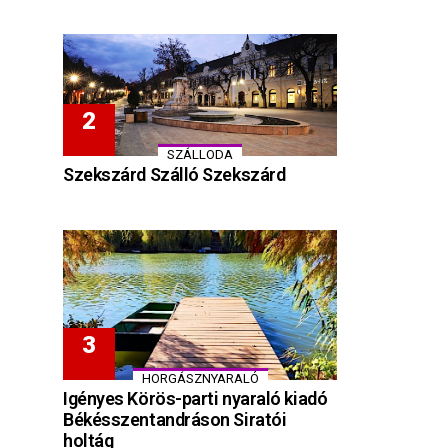
SZÁLLODA
Szekszárd Szálló Szekszárd
HORGÁSZNYARALÓ
Igényes Körös-parti nyaraló kiadó
Békésszentandráson Siratói
holtág