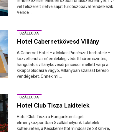
rendelkezésre. Minden szoba ruhásszekrénnyel, TV-
vel felszerelt illetve saját fürdőszobával rendelkezik.
Vendé ...
SZÁLLODA
Hotel Cabernetkövesd Villány
A Cabernet Hotel – a Mokos Pincészet borhotele –
közvetlenül a műemlékileg védett háromszintes,
hangulatos villánykövesdi pincesor mellett várja a
kikapcsolódásra vágyó, Villányban szállást kereső
vendégeket. Önnek mi ...
SZÁLLODA
Hotel Club Tisza Lakitelek
Hotel Club Tisza a Hungarikum Liget
élményközpontban Szálláshelyünk Lakitelek
külterületén, a Kecskeméttől mindössze 28 km-re,