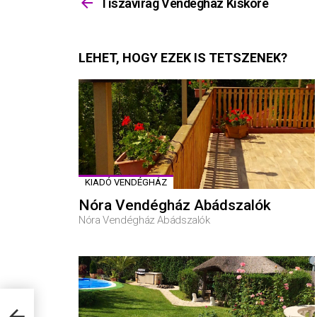
többet
Tiszavirág Vendégház Kisköre
LEHET, HOGY EZEK IS TETSZENEK?
KIADÓ VENDÉGHÁZ
Nóra Vendégház Abádszalók
Nóra Vendégház Abádszalók