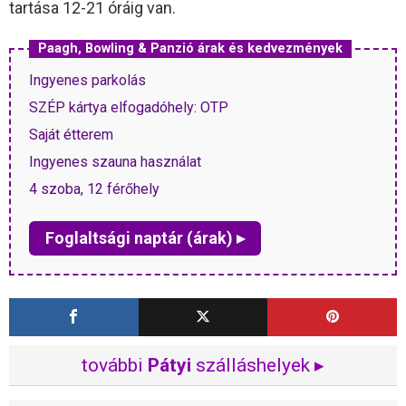
tartása 12-21 óráig van.
Paagh, Bowling & Panzió árak és kedvezmények
Ingyenes parkolás
SZÉP kártya elfogadóhely: OTP
Saját étterem
Ingyenes szauna használat
4 szoba, 12 férőhely
Foglaltsági naptár (árak) ▸
további
Pátyi
szálláshelyek ▸