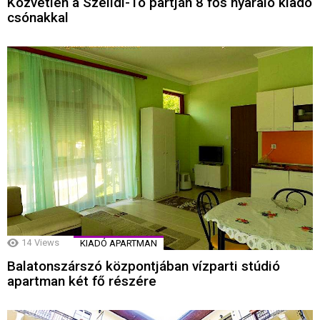
Közvetlen a Szelidi-Tó partján 8 fős nyaraló kiadó
csónakkal
14
Views
KIADÓ APARTMAN
Balatonszárszó központjában vízparti stúdió
apartman két fő részére