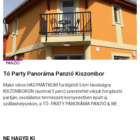
PANZIÓ
Tó Party Panoráma Panzió Kiszombor
Makó város HAGYMATIKUM fürdőjétől 5 km távolságra:
KISZOMBORON (autóval 5 perc) szeretettel várjuk horgásztó
partján, csodálatos természeti környezetben épült új
szálláshelyünkön, a TÓ- PARTY PANORÁMA PANZIÓ & WE ...
NE HAGYD KI