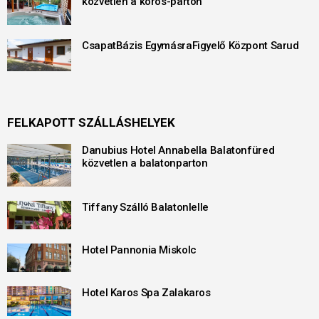
közvetlen a körös-parton
CsapatBázis EgymásraFigyelő Központ Sarud
FELKAPOTT SZÁLLÁSHELYEK
Danubius Hotel Annabella Balatonfüred
közvetlen a balatonparton
Tiffany Szálló Balatonlelle
Hotel Pannonia Miskolc
Hotel Karos Spa Zalakaros