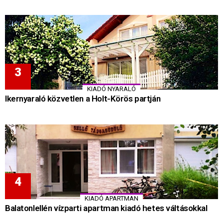
KIADÓ NYARALÓ
Ikernyaraló közvetlen a Holt-Körös partján
KIADÓ APARTMAN
Balatonlellén vízparti apartman kiadó hetes váltásokkal