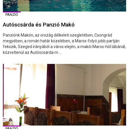
PANZIÓ
Autóscsárda és Panzió Makó
Panziónk Makón, az ország délkeleti szegletében, Csongrád
megyében, a román határ közelében, a Maros-folyó jobb partján
fekszik, Szeged irányából a város elején, a makói Maros-híd lábánál,
közvetlenül az Autóscsárda m ...
PANZIÓ