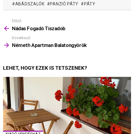
ABÁDSZALÓK
PANZIÓ PÁTY
PÁTY
Előző
Mutass
többet
Nádas Fogadó Tiszadob
Következő
Németh Apartman Balatongyörök
LEHET, HOGY EZEK IS TETSZENEK?
KIADÓ VENDÉGHÁZ