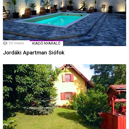
39
Views
KIADÓ NYARALÓ
Jordáki Apartman Siófok