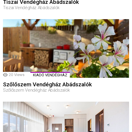
Tiszai Vendégház Abádszalók
Tiszai Vendégház Abádszalók
20
Views
KIADÓ VENDÉGHÁZ
Szőlőszem Vendégház Abádszalók
Szőlőszem Vendégház Abádszalók