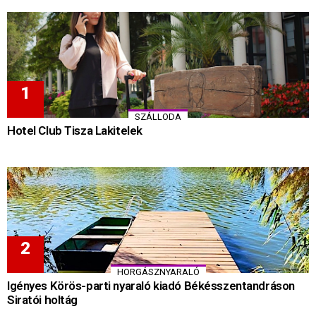
SZÁLLODA
Hotel Club Tisza Lakitelek
HORGÁSZNYARALÓ
Igényes Körös-parti nyaraló kiadó Békésszentandráson
Siratói holtág