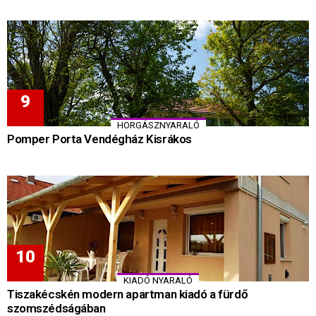
HORGÁSZNYARALÓ
Pomper Porta Vendégház Kisrákos
KIADÓ NYARALÓ
Tiszakécskén modern apartman kiadó a fürdő
szomszédságában