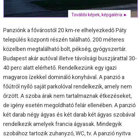
További képek, képgaléria ►
Panziónk a fővárostól 20 km-re elhelyezkedő Páty
település központi részén található. 200 méteres
közelben megtalálható bolt, pékség, gyógyszertár.
Budapest akár autóval illetve távolsági buszjárattal 30-
40 perc alatt elérhető. Rendelkezünk egy igazi
magyaros ízekkel domináló konyhával. A panzió a
főútról nyíló saját parkolóval rendelkezik, amely nem
őrzött. A szoba árak nem tartalmaznak étkezéseket,
de igény esetén megoldható felár ellenében. A panzió
két darab négy ágyas és két darab két ágyas szobával
rendelkezik amelyek francia ágyasak. Mindegyik
szobához tartozik zuhanyzó, WC, tv. A panzió nyitva