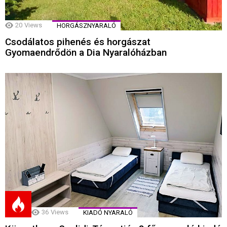
20
Views
HORGÁSZNYARALÓ
Csodálatos pihenés és horgászat
Gyomaendrődön a Dia Nyaralóházban
36
Views
KIADÓ NYARALÓ