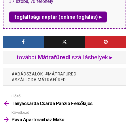
37 szoba, 76 férőhely
foglaltsági naptár (online foglalás) ▸
további
Mátrafüredi
szálláshelyek ▸
ABÁDSZALÓK
MÁTRAFÜRED
SZÁLLODA MÁTRAFÜRED
Előző
Mutass
többet
Tanyacsárda Csárda Panzió Felsőlajos
Következő
Páva Apartmanház Makó