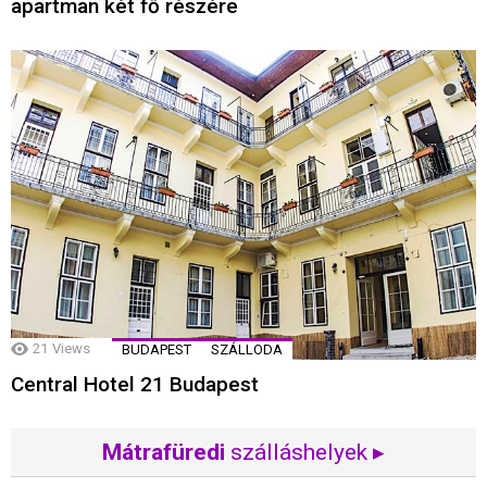
apartman két fő részére
21
Views
BUDAPEST
SZÁLLODA
Central Hotel 21 Budapest
Mátrafüredi
szálláshelyek ▸