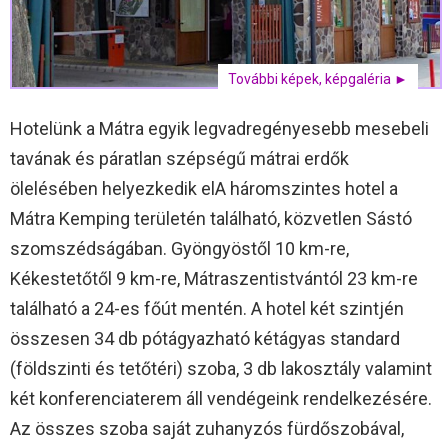
További képek, képgaléria ►
Hotelünk a Mátra egyik legvadregényesebb mesebeli
tavának és páratlan szépségű mátrai erdők
ölelésében helyezkedik elA háromszintes hotel a
Mátra Kemping területén található, közvetlen Sástó
szomszédságában. Gyöngyöstől 10 km-re,
Kékestetőtől 9 km-re, Mátraszentistvántól 23 km-re
található a 24-es főút mentén. A hotel két szintjén
összesen 34 db pótágyazható kétágyas standard
(földszinti és tetőtéri) szoba, 3 db lakosztály valamint
két konferenciaterem áll vendégeink rendelkezésére.
Az összes szoba saját zuhanyzós fürdőszobával,