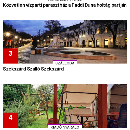
Közvetlen vízparti parasztház a Faddi Duna holtág partján
SZÁLLODA
Szekszárd Szálló Szekszárd
KIADÓ NYARALÓ