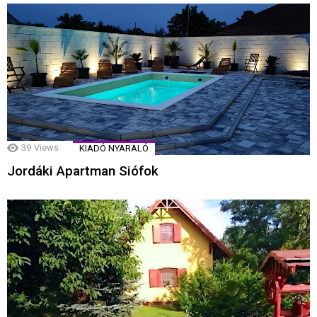
39
Views
KIADÓ NYARALÓ
Jordáki Apartman Siófok