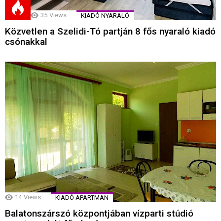
35
Views
KIADÓ NYARALÓ
Közvetlen a Szelidi-Tó partján 8 fős nyaraló kiadó
csónakkal
14
Views
KIADÓ APARTMAN
Balatonszárszó központjában vízparti stúdió