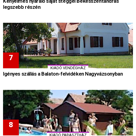
Kényelmes nyaraló saját stéggel Békésszentandrás
legszebb részén
KIADÓ VENDÉGHÁZ
Igényes szállás a Balaton-felvidéken Nagyvázsonyban
KIADÓ PARASZTHÁZ