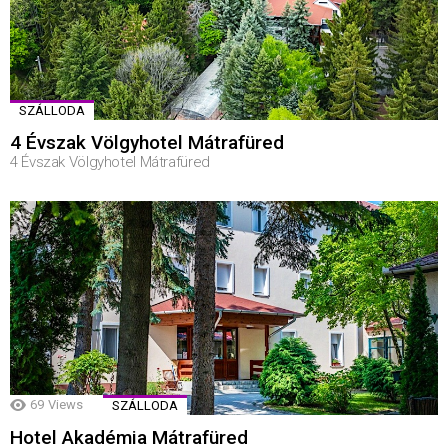
SZÁLLODA
4 Évszak Völgyhotel Mátrafüred
4 Évszak Völgyhotel Mátrafüred
69
Views
SZÁLLODA
Hotel Akadémia Mátrafüred