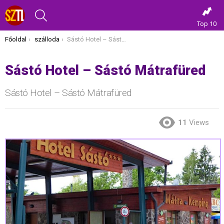
KERESÉS
Top 10
Itt vagy most:
Főoldal
szálloda
Sástó Hotel – Sástó Mátrafüred
Sástó Hotel – Sástó Mátrafüred
Sástó Hotel – Sástó Mátrafüred
11
Views