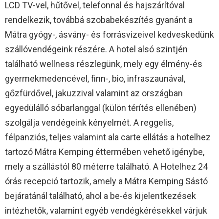
LCD TV-vel, hűtővel, telefonnal és hajszárítóval
rendelkezik, továbbá szobabekészítés gyanánt a
Mátra gyógy-, ásvány- és forrásvizeivel kedveskedünk
szállóvendégeink részére. A hotel alsó szintjén
található wellness részlegünk, mely egy élmény-és
gyermekmedencével, finn-, bio, infraszaunával,
gőzfürdővel, jakuzzival valamint az országban
egyedülálló sóbarlanggal (külön térítés ellenében)
szolgálja vendégeink kényelmét. A reggelis,
félpanziós, teljes valamint ala carte ellátás a hotelhez
tartozó Mátra Kemping éttermében vehető igénybe,
mely a szállástól 80 méterre található. A Hotelhez 24
órás recepció tartozik, amely a Mátra Kemping Sástó
bejáratánál található, ahol a be-és kijelentkezések
intézhetők, valamint egyéb vendégkérésekkel várjuk