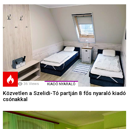
36
Views
KIADÓ NYARALÓ
Közvetlen a Szelidi-Tó partján 8 fős nyaraló kiadó
csónakkal