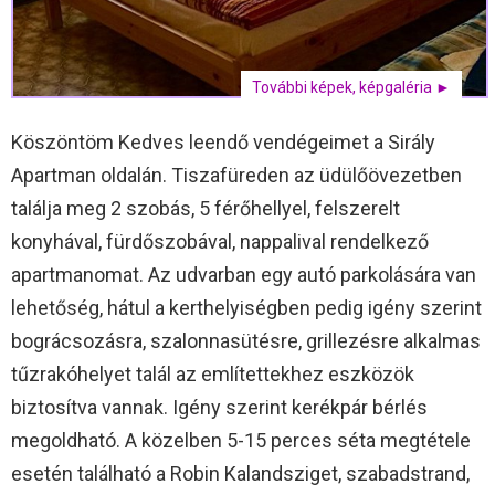
További képek, képgaléria ►
Köszöntöm Kedves leendő vendégeimet a Sirály
Apartman oldalán. Tiszafüreden az üdülőövezetben
találja meg 2 szobás, 5 férőhellyel, felszerelt
konyhával, fürdőszobával, nappalival rendelkező
apartmanomat. Az udvarban egy autó parkolására van
lehetőség, hátul a kerthelyiségben pedig igény szerint
bográcsozásra, szalonnasütésre, grillezésre alkalmas
tűzrakóhelyet talál az említettekhez eszközök
biztosítva vannak. Igény szerint kerékpár bérlés
megoldható. A közelben 5-15 perces séta megtétele
esetén található a Robin Kalandsziget, szabadstrand,