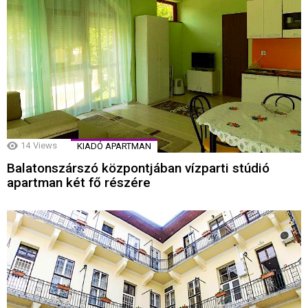
14
Views
KIADÓ APARTMAN
Balatonszárszó központjában vízparti stúdió
apartman két fő részére