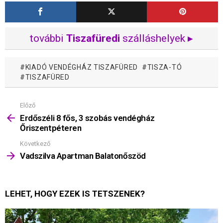
további
Tiszafüredi
szálláshelyek ▸
KIADÓ VENDÉGHÁZ TISZAFÜRED
TISZA-TÓ
TISZAFÜRED
Előző
Mutass
többet
Erdőszéli 8 fős, 3 szobás vendégház
Őriszentpéteren
Következő
Vadszilva Apartman Balatonőszöd
LEHET, HOGY EZEK IS TETSZENEK?