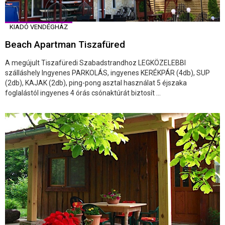
KIADÓ VENDÉGHÁZ
Beach Apartman Tiszafüred
A megújult Tiszafüredi Szabadstrandhoz LEGKÖZELEBBI
szálláshely Ingyenes PARKOLÁS, ingyenes KERÉKPÁR (4db), SUP
(2db), KAJAK (2db), ping-pong asztal használat 5 éjszaka
foglalástól ingyenes 4 órás csónaktúrát biztosít ...