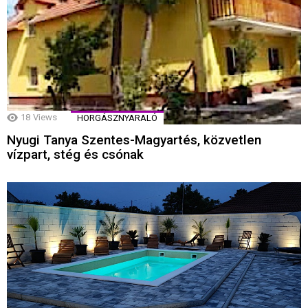
18
Views
HORGÁSZNYARALÓ
Nyugi Tanya Szentes-Magyartés, közvetlen
vízpart, stég és csónak