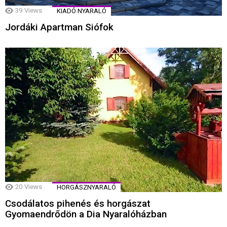
39
Views
KIADÓ NYARALÓ
Jordáki Apartman Siófok
20
Views
HORGÁSZNYARALÓ
Csodálatos pihenés és horgászat
Gyomaendrődön a Dia Nyaralóházban