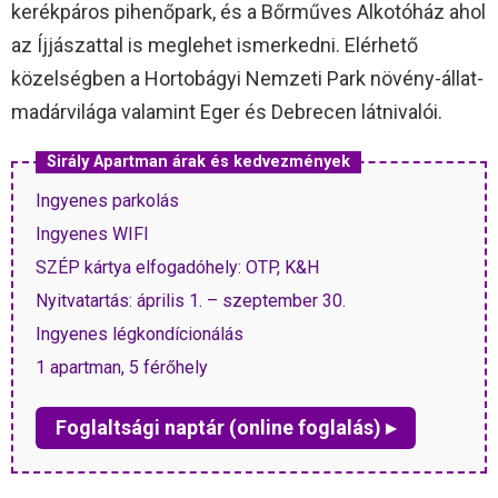
kerékpáros pihenőpark, és a Bőrműves Alkotóház ahol
az Íjjászattal is meglehet ismerkedni. Elérhető
közelségben a Hortobágyi Nemzeti Park növény-állat-
madárvilága valamint Eger és Debrecen látnivalói.
Sirály Apartman árak és kedvezmények
Ingyenes parkolás
Ingyenes WIFI
SZÉP kártya elfogadóhely: OTP, K&H
Nyitvatartás: április 1. – szeptember 30.
Ingyenes légkondícionálás
1 apartman, 5 férőhely
Foglaltsági naptár (online foglalás) ▸