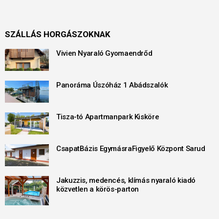
SZÁLLÁS HORGÁSZOKNAK
Vivien Nyaraló Gyomaendrőd
Panoráma Úszóház 1 Abádszalók
Tisza-tó Apartmanpark Kisköre
CsapatBázis EgymásraFigyelő Központ Sarud
Jakuzzis, medencés, klímás nyaraló kiadó
közvetlen a körös-parton