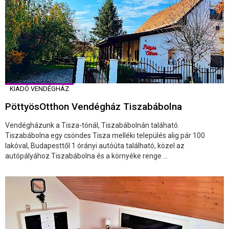
KIADÓ VENDÉGHÁZ
PöttyösOtthon Vendégház Tiszabábolna
Vendégházunk a Tisza-tónál, Tiszabábolnán taláható.
Tiszabábolna egy csöndes Tisza melléki település alig pár 100
lakóval, Budapesttől 1 órányi autóúta található, közel az
autópályához.Tiszabábolna és a környéke renge ...