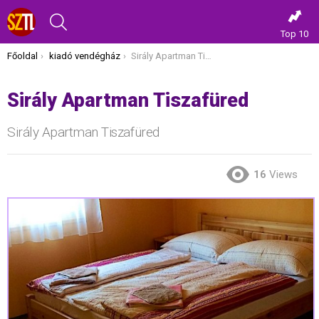
KERESÉS
Top 10
Itt vagy most:
Főoldal
kiadó vendégház
Sirály Apartman Tiszafüred
Sirály Apartman Tiszafüred
Sirály Apartman Tiszafüred
16
Views