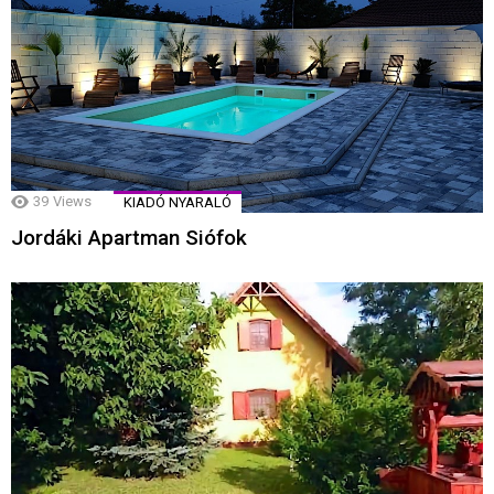
39
Views
KIADÓ NYARALÓ
Jordáki Apartman Siófok