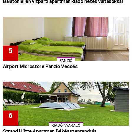
Balatonlellén vízparti apartman kiadó hetes váltásokkal
PANZIÓ
Airport Microstore Panzió Vecsés
KIADÓ NYARALÓ
Strand Hütte Apartman Békésszentandrás