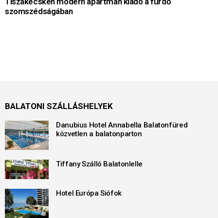
Tiszakécskén modern apartman kiadó a fürdő
szomszédságában
BALATONI SZÁLLÁSHELYEK
Danubius Hotel Annabella Balatonfüred
közvetlen a balatonparton
Tiffany Szálló Balatonlelle
Hotel Európa Siófok