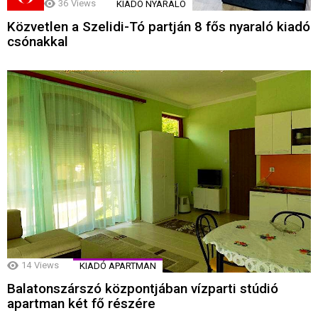
36
Views
KIADÓ NYARALÓ
Közvetlen a Szelidi-Tó partján 8 fős nyaraló kiadó
csónakkal
14
Views
KIADÓ APARTMAN
Balatonszárszó központjában vízparti stúdió
apartman két fő részére