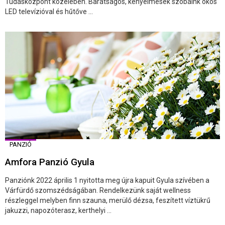
Tudásközpont közelében. Barátságos, kényelmesek szobáink okos
LED televízióval és hűtőve ...
PANZIÓ
Amfora Panzió Gyula
Panziónk 2022 április 1 nyitotta meg újra kapuit Gyula szívében a
Várfürdő szomszédságában. Rendelkezünk saját wellness
részleggel melyben finn szauna, merülő dézsa, feszített víztükrű
jakuzzi, napozóterasz, kerthelyi ...