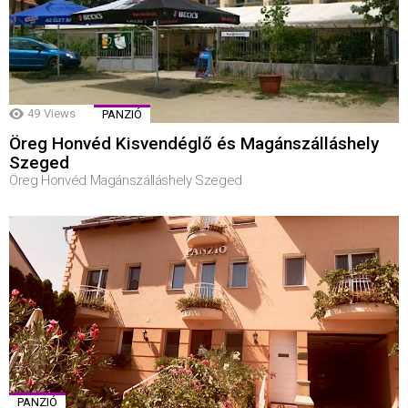
49
Views
PANZIÓ
Öreg Honvéd Kisvendéglő és Magánszálláshely
Szeged
Öreg Honvéd Magánszálláshely Szeged
PANZIÓ