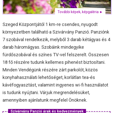
További képek, képgaléria ►
Szeged Központjától 1 km-re csendes, nyugodt
környezetben található a Szivárvány Panzió. Panziónk
7 szobával rendelkezik, melyből 3 darab kétágyas és 4
darab háromágyas. Szobáink mindegyike
fürdőszobával és színes TV-vel felszerelt. Összesen
18 fő részére tudunk kellemes pihenést biztosítani.
Minden Vendégünk részére zárt parkolót, közös
konyhahasználati lehetőséget, korlátlan tea-és
kávéfogyasztást, valamint ingyenes wi-fi használatot
is tudunk nyújtani. Várjuk megrendelésüket,
amennyiben ajánlatunk megfelel Önöknek.
Szivárvány Panzió árak és kedvezmények