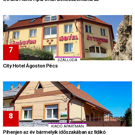
SZÁLLODA
City Hotel Ágoston Pécs
KIADÓ APARTMAN
Pihenjen az év bármelyik időszakában az Ildikó