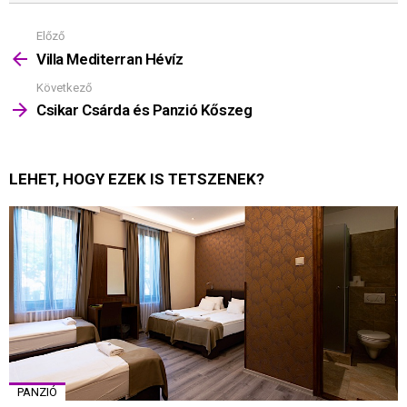
Előző
Mutass
többet
Villa Mediterran Hévíz
Következő
Csikar Csárda és Panzió Kőszeg
LEHET, HOGY EZEK IS TETSZENEK?
PANZIÓ