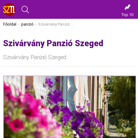
KERESÉS
Top 10
Itt vagy most:
Főoldal
panzió
Szivárvány Panzió Szeged
Szivárvány Panzió Szeged
Szivárvány Panzió Szeged