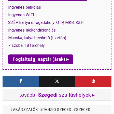
Ingyenes parkolás
Ingyenes WIFI
SZÉP kártya elfogadóhely: OTP, MKB, K&H
Ingyenes légkondícionálás
Macska, kutya bevihető (fizetős)
7 szoba, 18 férőhely
Foglaltsági naptár (árak) ▸
további
Szegedi
szálláshelyek ▸
ABÁDSZALÓK
PANZIÓ SZEGED
SZEGED