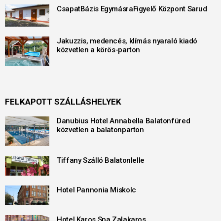
CsapatBázis EgymásraFigyelő Központ Sarud
Jakuzzis, medencés, klímás nyaraló kiadó
közvetlen a körös-parton
FELKAPOTT SZÁLLÁSHELYEK
Danubius Hotel Annabella Balatonfüred
közvetlen a balatonparton
Tiffany Szálló Balatonlelle
Hotel Pannonia Miskolc
Hotel Karos Spa Zalakaros