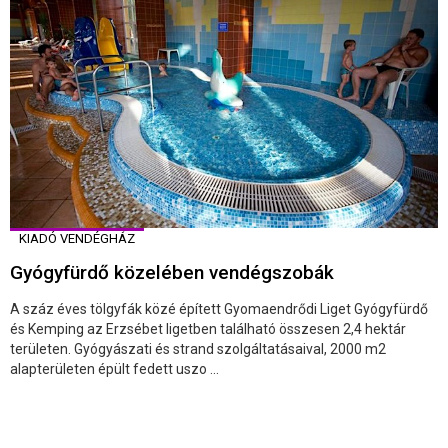
KIADÓ VENDÉGHÁZ
Gyógyfürdő közelében vendégszobák
A száz éves tölgyfák közé épített Gyomaendrődi Liget Gyógyfürdő
és Kemping az Erzsébet ligetben található összesen 2,4 hektár
területen. Gyógyászati és strand szolgáltatásaival, 2000 m2
alapterületen épült fedett uszo ...