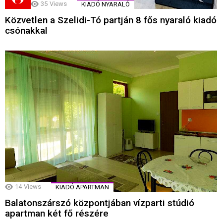
35
Views
KIADÓ NYARALÓ
Közvetlen a Szelidi-Tó partján 8 fős nyaraló kiadó
csónakkal
14
Views
KIADÓ APARTMAN
Balatonszárszó központjában vízparti stúdió
apartman két fő részére