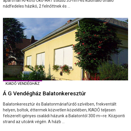
apartman Ki-kötő Öko-ART stílusú 35-nm-es különálló önálló
nádfedeles házikó, 2 felnőttnek és ...
KIADÓ VENDÉGHÁZ
Á G Vendégház Balatonkeresztúr
Balatonkeresztúr és Balatonmáriafürdő szívében, frekventált
helyen, boltok, éttermek közvetlen közelében, KIADÓ teljesen
felszerelt igényes családi házunk a Balatontól 300 m~re. Központi
strand az utcánk végén. A házb ...