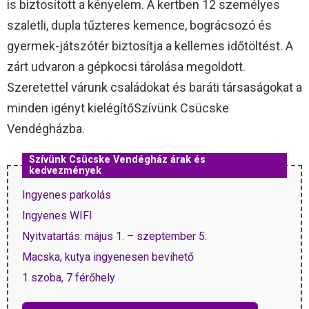
is biztosított a kényelem. A kertben 12 személyes
szaletli, dupla tűzteres kemence, bográcsozó és
gyermek-játszótér biztosítja a kellemes időtöltést. A
zárt udvaron a gépkocsi tárolása megoldott.
Szeretettel várunk családokat és baráti társaságokat a
minden igényt kielégítőSzívünk Csücske
Vendégházba.
Szívünk Csücske Vendégház árak és
kedvezmények
Ingyenes parkolás
Ingyenes WIFI
Nyitvatartás: május 1. – szeptember 5.
Macska, kutya ingyenesen bevihető
1 szoba, 7 férőhely