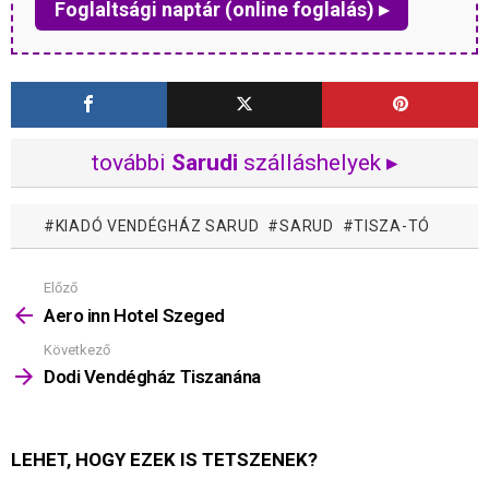
Foglaltsági naptár (online foglalás) ▸
további
Sarudi
szálláshelyek ▸
KIADÓ VENDÉGHÁZ SARUD
SARUD
TISZA-TÓ
Előző
Mutass
többet
Aero inn Hotel Szeged
Következő
Dodi Vendégház Tiszanána
LEHET, HOGY EZEK IS TETSZENEK?