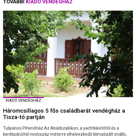
TOVÁBBI
KIADÓ VENDÉGHÁZ
KIADÓ VENDÉGHÁZ
Háromcsillagos 5 fős családbarát vendégház a
Tisza-tó partján
Tulipános Pihenőház Az Abádszalókon, a yachtkikötőtől és a
kerékpárúttól nyolcszáz méterre elhelyezkedő klimatizált önálló,