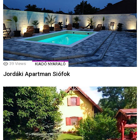
39
Views
KIADÓ NYARALÓ
Jordáki Apartman Siófok