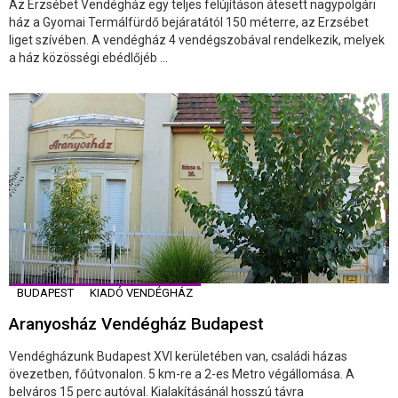
Az Erzsébet Vendégház egy teljes felújításon átesett nagypolgári
ház a Gyomai Termálfürdő bejáratától 150 méterre, az Erzsébet
liget szívében. A vendégház 4 vendégszobával rendelkezik, melyek
a ház közösségi ebédlőjéb ...
BUDAPEST
KIADÓ VENDÉGHÁZ
Aranyosház Vendégház Budapest
Vendégházunk Budapest XVI kerületében van, családi házas
övezetben, főútvonalon. 5 km-re a 2-es Metro végállomása. A
belváros 15 perc autóval. Kialakításánál hosszú távra