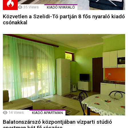
35
Views
KIADÓ NYARALÓ
Közvetlen a Szelidi-Tó partján 8 fős nyaraló kiadó
csónakkal
14
Views
KIADÓ APARTMAN
Balatonszárszó központjában vízparti stúdió
apartman két fő részére