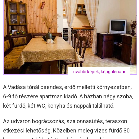
További képek, képgaléria ►
A Vadása tónál csendes, erdő melletti környezetben,
6-9 fő részére apartman kiadó. A házban négy szoba,
két fürdő, két WC, konyha és nappali található.
Az udvaron bográcsozás, szalonnasütés, teraszon
étkezési lehetőség. Közelben meleg vizes fürdő 30