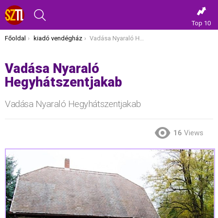
KERESÉS
Top 10
Itt vagy most:
Főoldal
kiadó vendégház
Vadása Nyaraló Hegyhátszentjakab
Vadása Nyaraló
Hegyhátszentjakab
Vadása Nyaraló Hegyhátszentjakab
16
Views