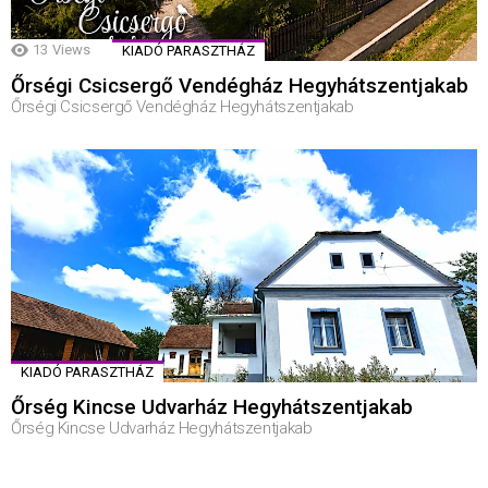
13
Views
KIADÓ PARASZTHÁZ
Őrségi Csicsergő Vendégház Hegyhátszentjakab
Őrségi Csicsergő Vendégház Hegyhátszentjakab
KIADÓ PARASZTHÁZ
Őrség Kincse Udvarház Hegyhátszentjakab
Őrség Kincse Udvarház Hegyhátszentjakab