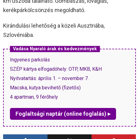
km uszoda található. Gombászás, lovaglás,
kerékpárkölcsönzés megoldható.
Kirándulási lehetőség a közeli Ausztriába,
Szlovéniába.
Vadása Nyaraló árak és kedvezmények
Ingyenes parkolás
SZÉP kártya elfogadóhely: OTP, MKB, K&H
Nyitvatartás: április 1. – november 7.
Macska, kutya bevihető (fizetős)
4 apartman, 9 férőhely
Foglaltsági naptár (online foglalás) ▸