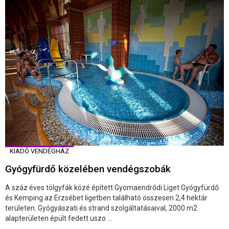
KIADÓ VENDÉGHÁZ
Gyógyfürdő közelében vendégszobák
A száz éves tölgyfák közé épített Gyomaendrődi Liget Gyógyfürdő
és Kemping az Erzsébet ligetben található összesen 2,4 hektár
területen. Gyógyászati és strand szolgáltatásaival, 2000 m2
alapterületen épült fedett uszo ...