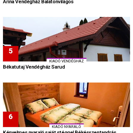
Arina Vendégház Balatonvilágos
KIADÓ VENDÉGHÁZ
Békatutaj Vendégház Sarud
KIADÓ NYARALÓ
Kényelmes nyaraló saját stéggel Békésszentandrás