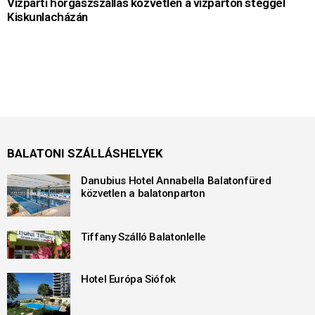
Vízparti horgászszállás közvetlen a vízparton stéggel
Kiskunlacházán
BALATONI SZÁLLÁSHELYEK
Danubius Hotel Annabella Balatonfüred
közvetlen a balatonparton
Tiffany Szálló Balatonlelle
Hotel Európa Siófok