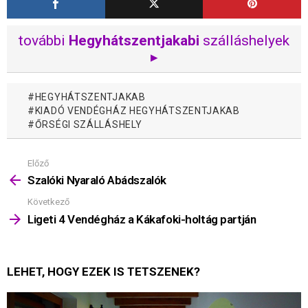
további
Hegyhátszentjakabi
szálláshelyek
▸
HEGYHÁTSZENTJAKAB
KIADÓ VENDÉGHÁZ HEGYHÁTSZENTJAKAB
ŐRSÉGI SZÁLLÁSHELY
Előző
Mutass
többet
Szalóki Nyaraló Abádszalók
Következő
Ligeti 4 Vendégház a Kákafoki-holtág partján
LEHET, HOGY EZEK IS TETSZENEK?