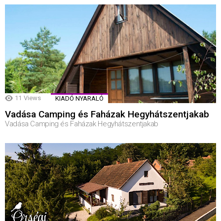
11
Views
KIADÓ NYARALÓ
Vadása Camping és Faházak Hegyhátszentjakab
Vadása Camping és Faházak Hegyhátszentjakab