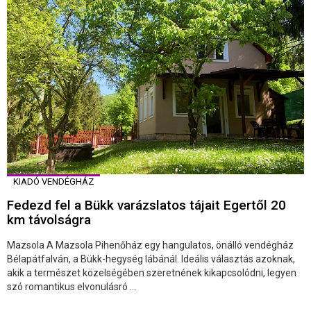
KIADÓ VENDÉGHÁZ
Fedezd fel a Bükk varázslatos tájait Egertől 20
km távolságra
Mazsola A Mazsola Pihenőház egy hangulatos, önálló vendégház
Bélapátfalván, a Bükk-hegység lábánál. Ideális választás azoknak,
akik a természet közelségében szeretnének kikapcsolódni, legyen
szó romantikus elvonulásró ...