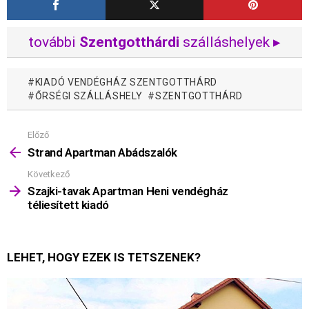
további
Szentgotthárdi
szálláshelyek ▸
KIADÓ VENDÉGHÁZ SZENTGOTTHÁRD
ŐRSÉGI SZÁLLÁSHELY
SZENTGOTTHÁRD
Előző
Mutass
többet
Strand Apartman AbádszaIók
Következő
Szajki-tavak Apartman Heni vendégház
téliesített kiadó
LEHET, HOGY EZEK IS TETSZENEK?