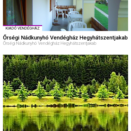
KIADÓ VENDÉGHÁZ
Őrségi Nádkunyhó Vendégház Hegyhátszentjakab
Őrségi Nádkunyhó Vendégház Hegyhátszentjakab