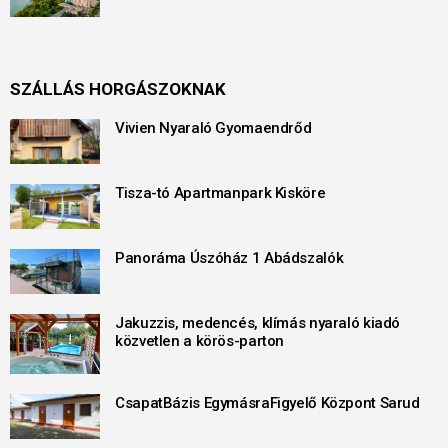
SZÁLLÁS HORGÁSZOKNAK
Vivien Nyaraló Gyomaendrőd
Tisza-tó Apartmanpark Kisköre
Panoráma Úszóház 1 Abádszalók
Jakuzzis, medencés, klímás nyaraló kiadó
közvetlen a körös-parton
CsapatBázis EgymásraFigyelő Központ Sarud