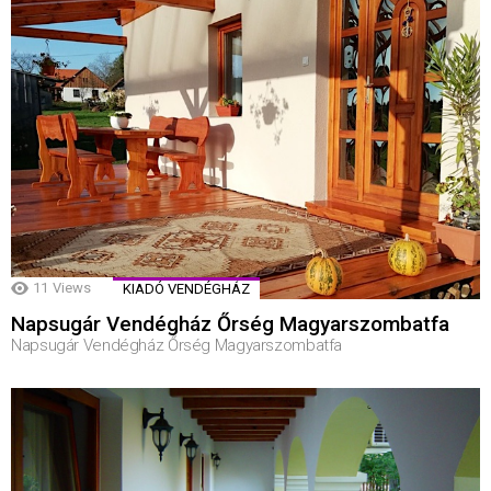
11
Views
KIADÓ VENDÉGHÁZ
Napsugár Vendégház Őrség Magyarszombatfa
Napsugár Vendégház Őrség Magyarszombatfa