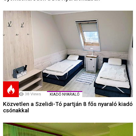
38
Views
KIADÓ NYARALÓ
Közvetlen a Szelidi-Tó partján 8 fős nyaraló kiadó
csónakkal