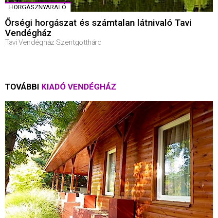
HORGÁSZNYARALÓ
Őrségi horgászat és számtalan látnivaló Tavi
Vendégház
Tavi Vendégház Szentgotthárd
TOVÁBBI
KIADÓ VENDÉGHÁZ