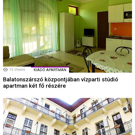
15
Views
KIADÓ APARTMAN
Balatonszárszó központjában vízparti stúdió
apartman két fő részére