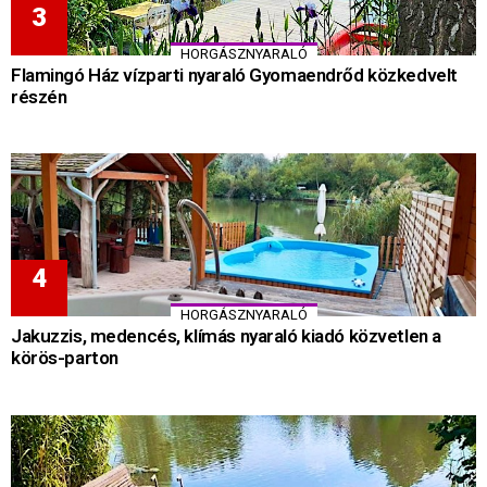
HORGÁSZNYARALÓ
Flamingó Ház vízparti nyaraló Gyomaendrőd közkedvelt
részén
HORGÁSZNYARALÓ
Jakuzzis, medencés, klímás nyaraló kiadó közvetlen a
körös-parton