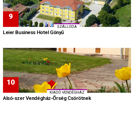
SZÁLLODA
Leier Business Hotel Gönyű
KIADÓ VENDÉGHÁZ
Alsó-szer Vendégház-Őrség Csörötnek