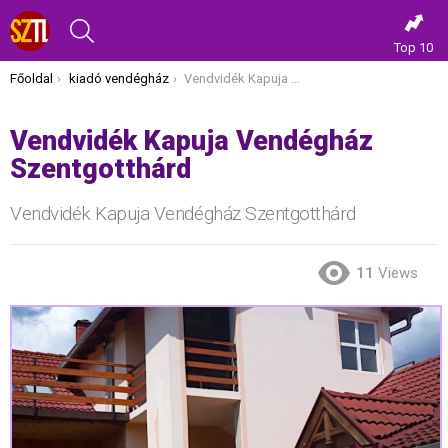
KERESÉS
Top 10
Itt vagy most:
Főoldal
kiadó vendégház
Vendvidék Kapuja Vendégház Szentgotthárd
Vendvidék Kapuja Vendégház
Szentgotthárd
Vendvidék Kapuja Vendégház Szentgotthárd
11
Views