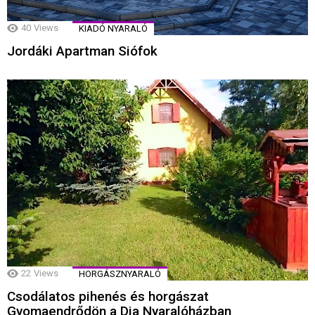
40
Views
KIADÓ NYARALÓ
Jordáki Apartman Siófok
22
Views
HORGÁSZNYARALÓ
Csodálatos pihenés és horgászat
Gyomaendrődön a Dia Nyaralóházban