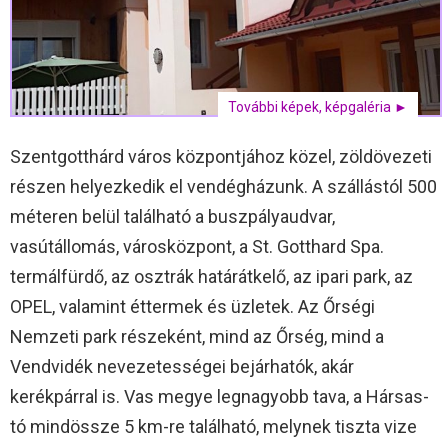
További képek, képgaléria ►
Szentgotthárd város központjához közel, zöldövezeti
részen helyezkedik el vendégházunk. A szállástól 500
méteren belül található a buszpályaudvar,
vasútállomás, városközpont, a St. Gotthard Spa.
termálfürdő, az osztrák határátkelő, az ipari park, az
OPEL, valamint éttermek és üzletek. Az Őrségi
Nemzeti park részeként, mind az Őrség, mind a
Vendvidék nevezetességei bejárhatók, akár
kerékpárral is. Vas megye legnagyobb tava, a Hársas-
tó mindössze 5 km-re található, melynek tiszta vize