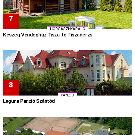
HORGÁSZNYARALÓ
Keszeg Vendégház Tisza-tó Tiszaderzs
PANZIÓ
Laguna Panzió Szántód