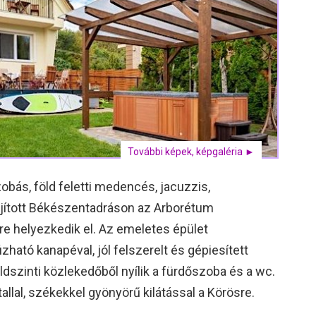
További képek, képgaléria ►
obás, föld feletti medencés, jacuzzis,
elújított Békészentadráson az Arborétum
re helyezkedik el. Az emeletes épület
úzható kanapéval, jól felszerelt és gépiesített
öldszinti közlekedőből nyílik a fürdőszoba és a wc.
allal, székekkel gyönyörű kilátással a Körösre.