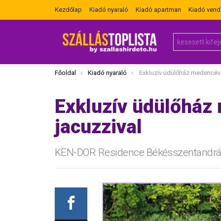
Kezdőlap
Kiadó nyaraló
Kiadó apartman
Kiadó ven
Search
for:
Itt vagy most:
Főoldal
Kiadó nyaraló
Exkluzív üdülőház medencével 
Exkluzív üdülőház
jacuzzival
KEN-DOR Residence Békésszentandr