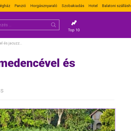
dégház
Panzió
Horgásznyaraló
Szobakiadás
Hotel
Balatoni szállásh
Top 10
és jacuzzival
 medencével és
ás