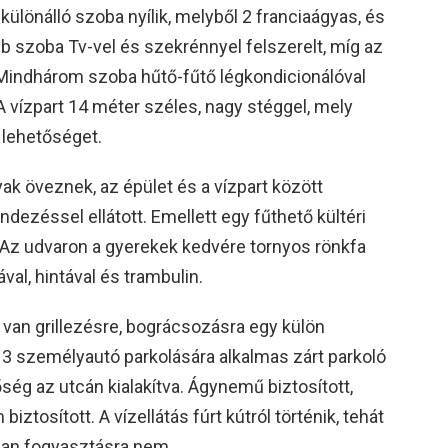
ülönálló szoba nyílik, melyből 2 franciaágyas, és
b szoba Tv-vel és szekrénnyel felszerelt, míg az
indhárom szoba hűtő-fűtő légkondicionálóval
 A vízpart 14 méter széles, nagy stéggel, mely
 lehetőséget.
 öveznek, az épület és a vízpart között
ndezéssel ellátott. Emellett egy fűthető kültéri
 Az udvaron a gyerekek kedvére tornyos rönkfa
al, hintával és trambulin.
van grillezésre, bográcsozásra egy külön
ől 3 személyautó parkolására alkalmas zárt parkoló
őség az utcán kialakítva. Ágynemű biztosított,
ztosított. A vízellátás fúrt kútról történik, tehát
ban fogyasztásra nem.