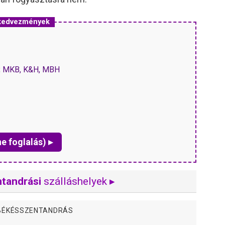
 kedvezmények
P, MKB, K&H, MBH
ne foglalás) ▸
tandrási
szálláshelyek ▸
 BÉKÉSSZENTANDRÁS