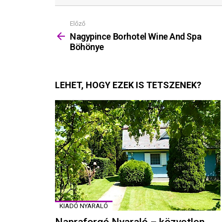
Előző
Mutass
többet
Nagypince Borhotel Wine And Spa
Böhönye
LEHET, HOGY EZEK IS TETSZENEK?
KIADÓ NYARALÓ
Napraforgó Nyaraló – közvetlen