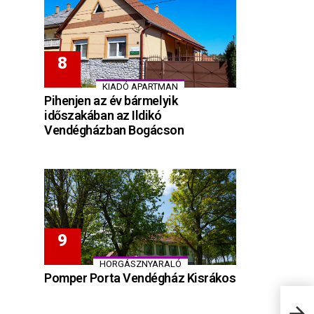
KIADÓ APARTMAN
Pihenjen az év bármelyik
időszakában az Ildikó
Vendégházban Bogácson
HORGÁSZNYARALÓ
Pomper Porta Vendégház Kisrákos
Munk