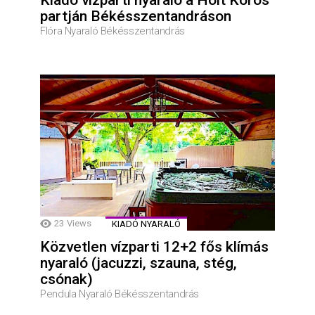
partján Békésszentandráson
Flóra Nyaraló Békésszentandrás
23
Views
KIADÓ NYARALÓ
Közvetlen vízparti 12+2 fős klímás
nyaraló (jacuzzi, szauna, stég,
csónak)
Pendula Nyaraló Békésszentandrás