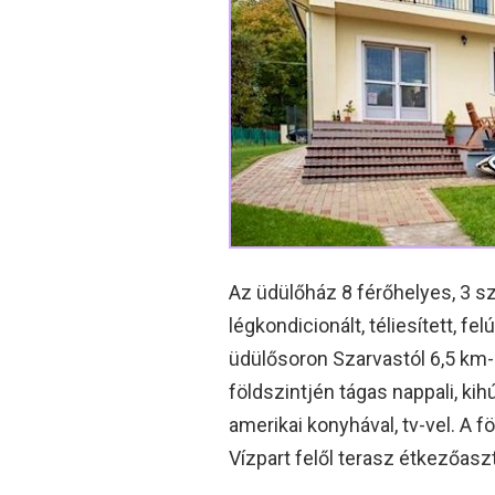
Az üdülőház 8 férőhelyes, 3 sz
légkondicionált, téliesített, f
üdülősoron Szarvastól 6,5 km-
földszintjén tágas nappali, kih
amerikai konyhával, tv-vel. A f
Vízpart felől terasz étkezőaszt