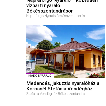
vízparti nyaraló
Békésszentandráson
Napraforgó Nyaraló Békésszentandrás
KIADÓ NYARALÓ
Medencés, jakuzzis nyaralóház a
Körösnél Stefánia Vendégház
Stefánia Vendégház Békésszentandrás