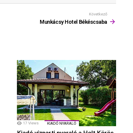
Következő
Munkácsy Hotel Békéscsaba
17
Views
KIADÓ NYARALÓ
Kiadó vízparti nyaraló a Holt Körös