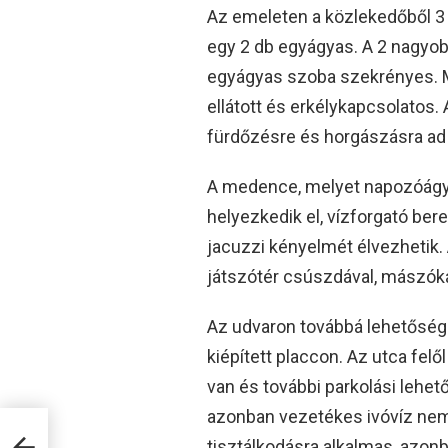
Az emeleten a közlekedőből 3 k
egy 2 db egyágyas. A 2 nagyob
egyágyas szoba szekrényes. M
ellátott és erkélykapcsolatos.
fürdőzésre és horgászásra ad
A medence, melyet napozóágyak
helyezkedik el, vízforgató bere
jacuzzi kényelmét élvezhetik.
játszótér csúszdával, mászókáv
Az udvaron továbbá lehetőség 
kiépített placcon. Az utca fel
van és további parkolási lehet
azonban vezetékes ivóvíz nem bi
tisztálkodásra alkalmas, azon