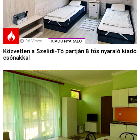
36
Views
KIADÓ NYARALÓ
Közvetlen a Szelidi-Tó partján 8 fős nyaraló kiadó
csónakkal