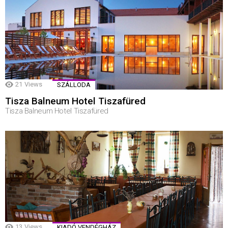
21
Views
SZÁLLODA
Tisza Balneum Hotel Tiszafüred
Tisza Balneum Hotel Tiszafüred
13
Views
KIADÓ VENDÉGHÁZ