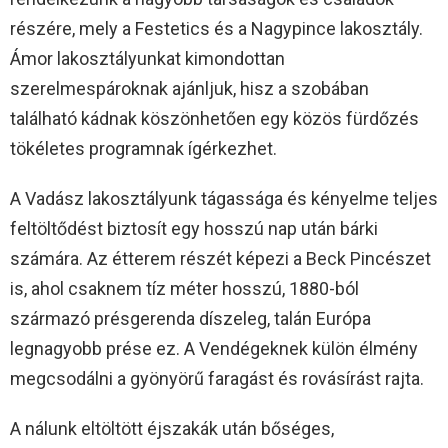
részére, mely a Festetics és a Nagypince lakosztály.
Ámor lakosztályunkat kimondottan
szerelmespároknak ajánljuk, hisz a szobában
található kádnak köszönhetően egy közös fürdőzés
tökéletes programnak ígérkezhet.
A Vadász lakosztályunk tágassága és kényelme teljes
feltöltődést biztosít egy hosszú nap után bárki
számára. Az étterem részét képezi a Beck Pincészet
is, ahol csaknem tíz méter hosszú, 1880-ból
származó présgerenda díszeleg, talán Európa
legnagyobb prése ez. A Vendégeknek külön élmény
megcsodálni a gyönyörű faragást és rovásírást rajta.
A nálunk eltöltött éjszakák után bőséges,