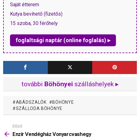
Saját étterem
Kutya bevihető (fizetős)
15 szoba, 30 férőhely
foglaltsági naptár (online foglalás) ▸
további
Böhönyei
szálláshelyek ▸
ABÁDSZALÓK
BÖHÖNYE
SZÁLLODA BÖHÖNYE
Előző
Mutass
többet
Enzír Vendégház Vonyarcvashegy