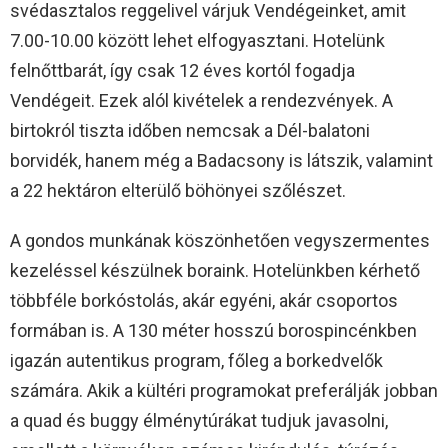
svédasztalos reggelivel várjuk Vendégeinket, amit
7.00-10.00 között lehet elfogyasztani. Hotelünk
felnőttbarát, így csak 12 éves kortól fogadja
Vendégeit. Ezek alól kivételek a rendezvények. A
birtokról tiszta időben nemcsak a Dél-balatoni
borvidék, hanem még a Badacsony is látszik, valamint
a 22 hektáron elterülő böhönyei szőlészet.
A gondos munkának köszönhetően vegyszermentes
kezeléssel készülnek boraink. Hotelünkben kérhető
többféle borkóstolás, akár egyéni, akár csoportos
formában is. A 130 méter hosszú borospincénkben
igazán autentikus program, főleg a borkedvelők
számára. Akik a kültéri programokat preferálják jobban
a quad és buggy élménytúrákat tudjuk javasolni,