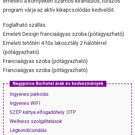
emellett a környéken számos kirándulós, túrázós
program várja az aktív kikapcsolódás kedvelőit.
Foglalható szállás:
Emeleti Design franciaágyas szoba (pótágyazható)
Emeleti tetőtéri 4 fős lakosztály 2 hálótérrel
(pótágyazható)
Franciaágyas szoba (pótágyazható)
Franciaágyas szoba (pótágyazható)
Nagypince Borhotel árak és kedvezmények
Ingyenes parkolás
Ingyenes WIFI
SZÉP kártya elfogadóhely: OTP
Wellness szolgáltatások
Légkondícionálás