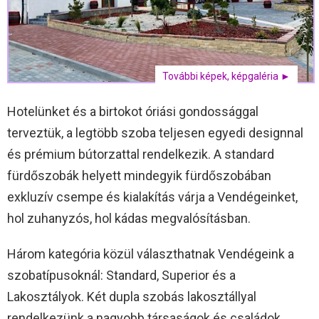
További képek, képgaléria ►
Hotelünket és a birtokot óriási gondossággal
terveztük, a legtöbb szoba teljesen egyedi designnal
és prémium bútorzattal rendelkezik. A standard
fürdőszobák helyett mindegyik fürdőszobában
exkluzív csempe és kialakítás várja a Vendégeinket,
hol zuhanyzós, hol kádas megvalósításban.
Három kategória közül választhatnak Vendégeink a
szobatípusoknál: Standard, Superior és a
Lakosztályok. Két dupla szobás lakosztállyal
rendelkezünk a nagyobb társaságok és családok