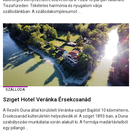
Tiszafüreden. Tökéletes harmónia és nyugalom várja
szállodánkban. A szállodakomplexumot ...
SZÁLLODA
Sziget Hotel Veránka Érsekcsanád
A Rezéti-Duna által körülölelt Veránka-sziget Bajától 10 kilométerre,
Érsekcsanád külterületén helyezkedik el. A sziget 1893-ban, a Duna
szabályozási munkálatai során alakult ki. A formája madártávlatból
egy pillangó ...