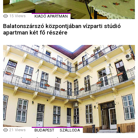
15
Views
KIADÓ APARTMAN
Balatonszárszó központjában vízparti stúdió
apartman két fő részére
21
Views
BUDAPEST
SZÁLLODA