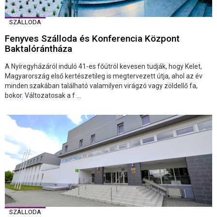
SZÁLLODA
Fenyves Szálloda és Konferencia Központ
Baktalórántháza
A Nyíregyházáról induló 41-es főútról kevesen tudják, hogy Kelet,
Magyarország első kertészetileg is megtervezett útja, ahol az év
minden szakában található valamilyen virágzó vagy zöldellő fa,
bokor. Változatosak a f ...
SZÁLLODA