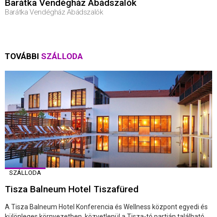
Barátka Vendégház Abádszalók
Barátka Vendégház Abádszalók
TOVÁBBI
SZÁLLODA
SZÁLLODA
Tisza Balneum Hotel Tiszafüred
A Tisza Balneum Hotel Konferencia és Wellness központ egyedi és
különleges környezetben, közvetlenül a Tisza-tó partján található