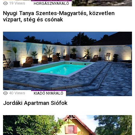
19
Views
HORGÁSZNYARALÓ
Nyugi Tanya Szentes-Magyartés, közvetlen
vízpart, stég és csónak
40
Views
KIADÓ NYARALÓ
Jordáki Apartman Siófok