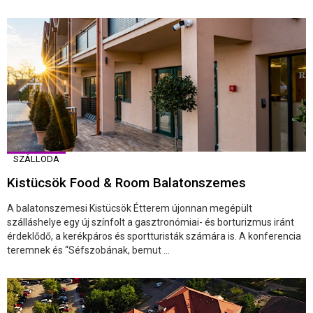
SZÁLLODA
Kistücsök Food & Room Balatonszemes
A balatonszemesi Kistücsök Étterem újonnan megépült
szálláshelye egy új színfolt a gasztronómiai- és borturizmus iránt
érdeklődő, a kerékpáros és sportturisták számára is. A konferencia
teremnek és “Séfszobának, bemut ...