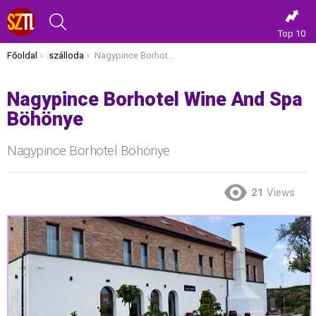
KERESÉS
Top 10
Itt vagy most:
Főoldal
szálloda
Nagypince Borhotel Wine And Spa Böhönye
Nagypince Borhotel Wine And Spa
Böhönye
Nagypince Borhotel Böhönye
21
Views