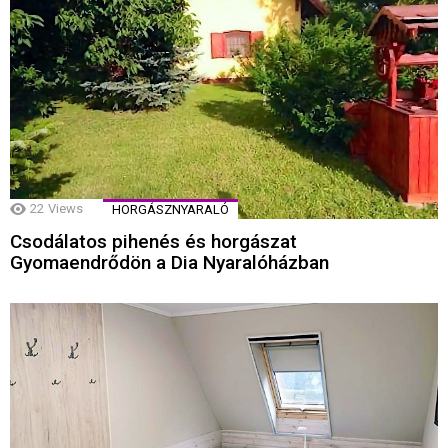
22
Views
HORGÁSZNYARALÓ
Csodálatos pihenés és horgászat
Gyomaendrődön a Dia Nyaralóházban