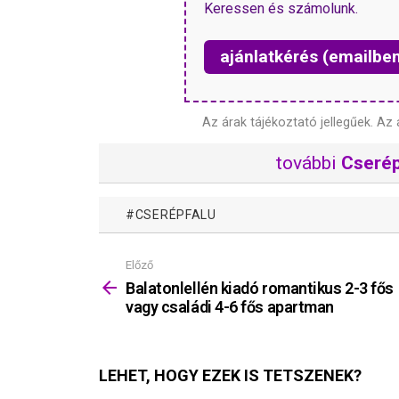
Keressen és számolunk.
ajánlatkérés (emailbe
Az árak tájékoztató jellegűek.
Az 
további
Cserép
CSERÉPFALU
Előző
Mutass
többet
Balatonlellén kiadó romantikus 2-3 fős
vagy családi 4-6 fős apartman
LEHET, HOGY EZEK IS TETSZENEK?