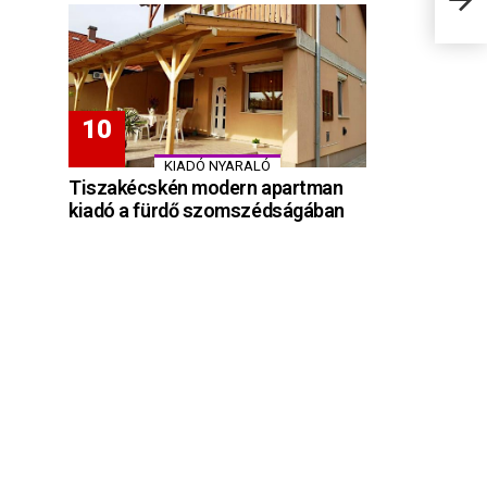
utcá
KIADÓ NYARALÓ
Tiszakécskén modern apartman
kiadó a fürdő szomszédságában