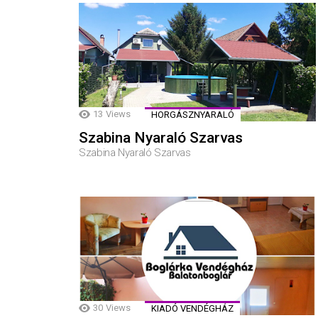
13
Views
HORGÁSZNYARALÓ
Szabina Nyaraló Szarvas
Szabina Nyaraló Szarvas
30
Views
KIADÓ VENDÉGHÁZ