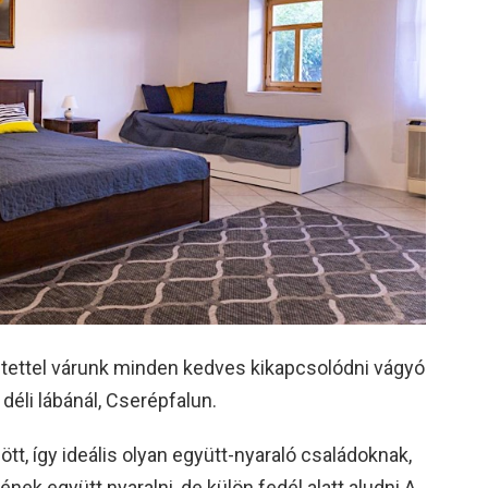
ettel várunk minden kedves kikapcsolódni vágyó
déli lábánál, Cserépfalun.
tt, így ideális olyan együtt-nyaraló családoknak,
nek együtt nyaralni, de külön fedél alatt aludni A