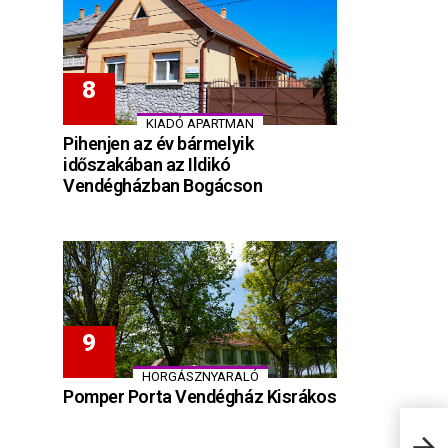
KIADÓ APARTMAN
Pihenjen az év bármelyik
időszakában az Ildikó
Vendégházban Bogácson
HORGÁSZNYARALÓ
Pomper Porta Vendégház Kisrákos
3 sz