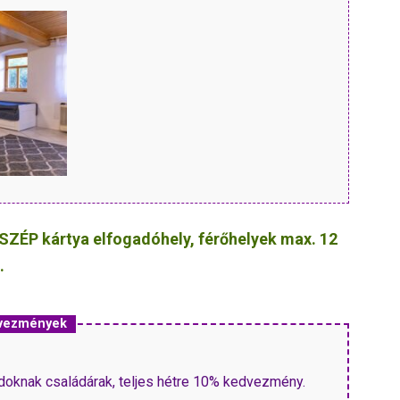
SZÉP kártya elfogadóhely, férőhelyek max. 12
.
dvezmények
doknak családárak, teljes hétre 10% kedvezmény.