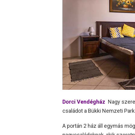
Dorci Vendégház
Nagy szeret
családot a Bükki Nemzeti Park 
A portán 2 ház áll egymás mögö
nagycsaládoknak, akik szeretné