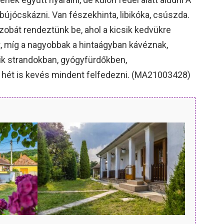
bújócskázni. Van fészekhinta, libikóka, csúszda.
zobát rendeztünk be, ahol a kicsik kedvükre
, míg a nagyobbak a hintaágyban kávéznak,
ik strandokban, gyógyfürdőkben,
s hét is kevés mindent felfedezni. (MA21003428)