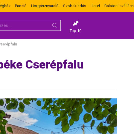
dégház
Panzió
Horgásznyaraló
Szobakiadás
Hotel
Balatoni szállásh
Top 10
Cserépfalu
béke Cserépfalu