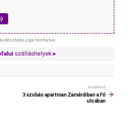
n)
árváltoztatás joga fenntartva.
falui
szálláshelyek ▸
Következő
3 szobás apartman Zamárdiban a Fő
utcában