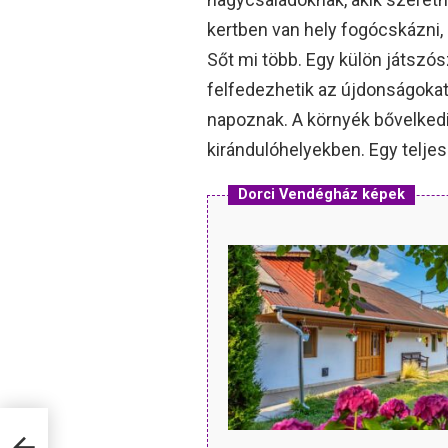
kertben van hely fogócskázni, 
Sőt mi több. Egy külön játszós
felfedezhetik az újdonságokat
napoznak. A környék bővelked
kirándulóhelyekben. Egy telje
Dorci Vendégház képek
s