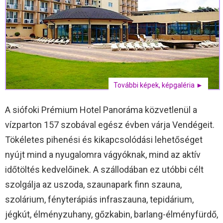
További képek, képgaléria ►
A siófoki Prémium Hotel Panoráma közvetlenül a
vízparton 157 szobával egész évben várja Vendégeit.
Tökéletes pihenési és kikapcsolódási lehetőséget
nyújt mind a nyugalomra vágyóknak, mind az aktív
időtöltés kedvelőinek. A szállodában ez utóbbi célt
szolgálja az uszoda, szaunapark finn szauna,
szolárium, fényterápiás infraszauna, tepidárium,
jégkút, élményzuhany, gőzkabin, barlang-élményfürdő,