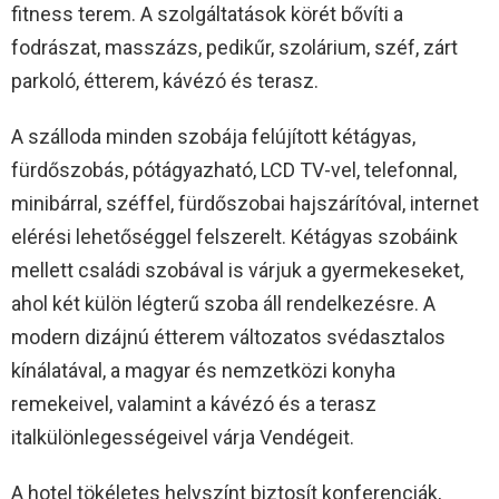
fitness terem. A szolgáltatások körét bővíti a
fodrászat, masszázs, pedikűr, szolárium, széf, zárt
parkoló, étterem, kávézó és terasz.
A szálloda minden szobája felújított kétágyas,
fürdőszobás, pótágyazható, LCD TV-vel, telefonnal,
minibárral, széffel, fürdőszobai hajszárítóval, internet
elérési lehetőséggel felszerelt. Kétágyas szobáink
mellett családi szobával is várjuk a gyermekeseket,
ahol két külön légterű szoba áll rendelkezésre. A
modern dizájnú étterem változatos svédasztalos
kínálatával, a magyar és nemzetközi konyha
remekeivel, valamint a kávézó és a terasz
italkülönlegességeivel várja Vendégeit.
A hotel tökéletes helyszínt biztosít konferenciák,