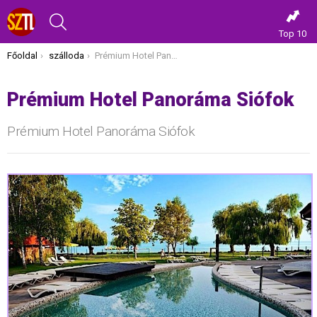
KERESÉS
Top 10
Itt vagy most:
Főoldal
szálloda
Prémium Hotel Panoráma Siófok
Prémium Hotel Panoráma Siófok
Prémium Hotel Panoráma Siófok