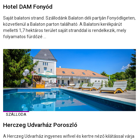
Hotel DAM Fonyód
Saját balatoni strand. Szállodánk Balaton déli partján Fonyódligeten,
közvetlenül a Balaton parton található. A Balatoni kerékpárút
melletti 1,7 hektáros terület saját stranddal is rendelkezik, mely
folyamatos fürdőzé ...
SZÁLLODA
Herczeg Udvarház Poroszló
A Herczeg Udvarház ingyenes wifivel és kertre néző kilátással várja