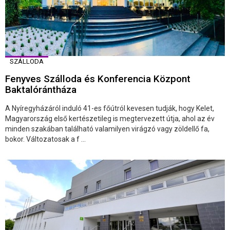
SZÁLLODA
Fenyves Szálloda és Konferencia Központ
Baktalórántháza
A Nyíregyházáról induló 41-es főútról kevesen tudják, hogy Kelet,
Magyarország első kertészetileg is megtervezett útja, ahol az év
minden szakában található valamilyen virágzó vagy zöldellő fa,
bokor. Változatosak a f ...