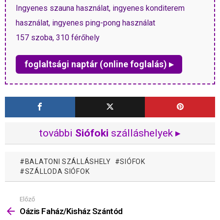
Ingyenes szauna használat, ingyenes konditerem
használat, ingyenes ping-pong használat
157 szoba, 310 férőhely
foglaltsági naptár (online foglalás) ▸
további
Siófoki
szálláshelyek ▸
BALATONI SZÁLLÁSHELY
SIÓFOK
SZÁLLODA SIÓFOK
Előző
Mutass
többet
Oázis Faház/Kisház Szántód