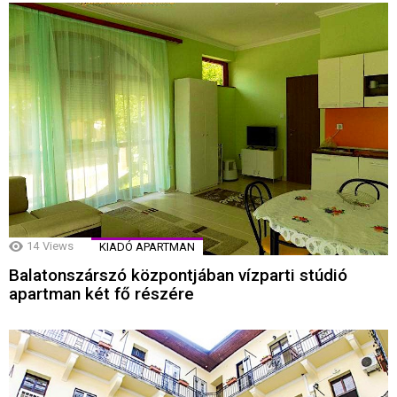
14
Views
KIADÓ APARTMAN
Balatonszárszó központjában vízparti stúdió
apartman két fő részére