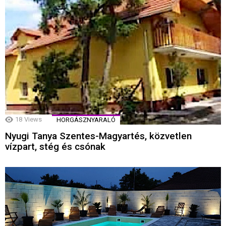
18
Views
HORGÁSZNYARALÓ
Nyugi Tanya Szentes-Magyartés, közvetlen
vízpart, stég és csónak