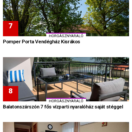
HORGÁSZNYARALÓ
Pomper Porta Vendégház Kisrákos
HORGÁSZNYARALÓ
Balatonszárszón 7 fős vízparti nyaralóház saját stéggel