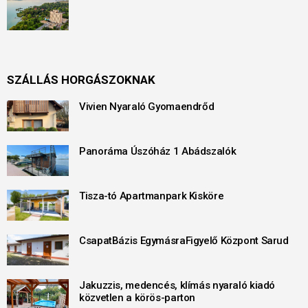
SZÁLLÁS HORGÁSZOKNAK
Vivien Nyaraló Gyomaendrőd
Panoráma Úszóház 1 Abádszalók
Tisza-tó Apartmanpark Kisköre
CsapatBázis EgymásraFigyelő Központ Sarud
Jakuzzis, medencés, klímás nyaraló kiadó
közvetlen a körös-parton