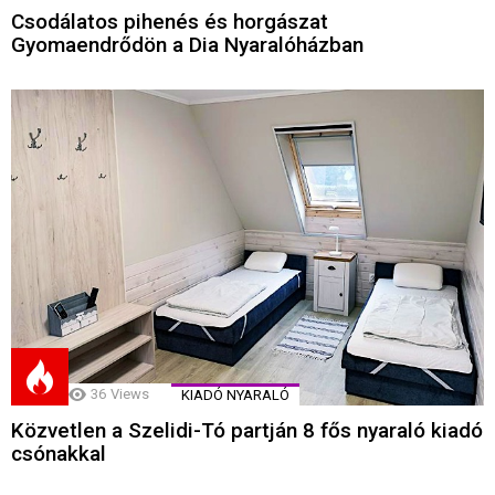
Csodálatos pihenés és horgászat
Gyomaendrődön a Dia Nyaralóházban
36
Views
KIADÓ NYARALÓ
Közvetlen a Szelidi-Tó partján 8 fős nyaraló kiadó
csónakkal