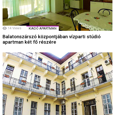
14
Views
KIADÓ APARTMAN
Balatonszárszó központjában vízparti stúdió
apartman két fő részére