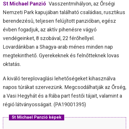
St Michael Panzió
Vasszentmihályon, az Őrségi
Nemzeti Park kapujában található családias, rusztikus
berendezésû, teljesen felújított panzióban, egész
évben fogadjuk, az aktív pihenésre vágyó
vendégeinket, 8 szobával, 22 férőhellyel.
Lovardánkban a Shagya-arab ménes minden nap
megtekinthető. Gyerekeknek és felnőtteknek lovas
oktatás.
A kiváló tereplovaglási lehetőségeket kihasználva
napos túrákat szervezünk. Megcsodálhatják az Őrség,
a Vasi Hegyhát és a Rába part festői tájait, valamint a
régió látványosságait. (PA19001395)
St Michael Panzió képek