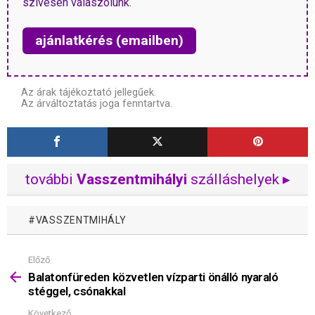
szívesen válaszolunk.
ajánlatkérés (emailben)
Az árak tájékoztató jellegűek.
Az árváltoztatás joga fenntartva.
további
Vasszentmihályi
szálláshelyek ▸
VASSZENTMIHÁLY
Előző
Mutass
többet
Balatonfüreden közvetlen vízparti önálló nyaraló
stéggel, csónakkal
Következő