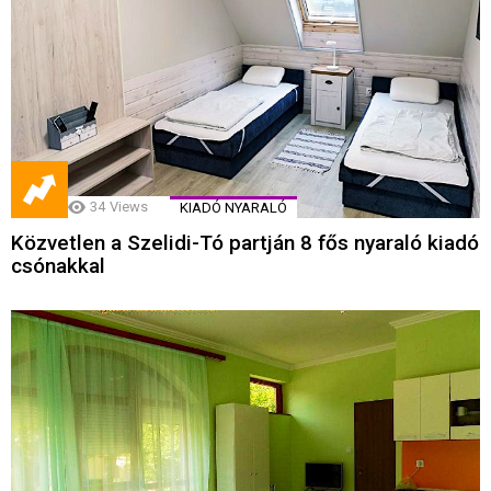
34
Views
KIADÓ NYARALÓ
Közvetlen a Szelidi-Tó partján 8 fős nyaraló kiadó
csónakkal