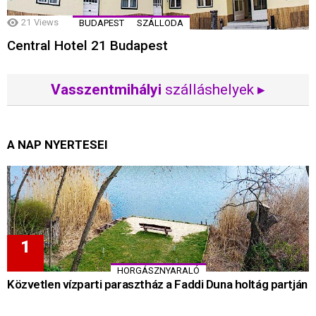
21
Views
BUDAPEST
SZÁLLODA
Central Hotel 21 Budapest
Vasszentmihályi
szálláshelyek ▸
A NAP NYERTESEI
HORGÁSZNYARALÓ
Közvetlen vízparti parasztház a Faddi Duna holtág partján