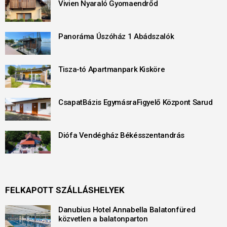
Vivien Nyaraló Gyomaendrőd
Panoráma Úszóház 1 Abádszalók
Tisza-tó Apartmanpark Kisköre
CsapatBázis EgymásraFigyelő Központ Sarud
Diófa Vendégház Békésszentandrás
FELKAPOTT SZÁLLÁSHELYEK
Danubius Hotel Annabella Balatonfüred
közvetlen a balatonparton