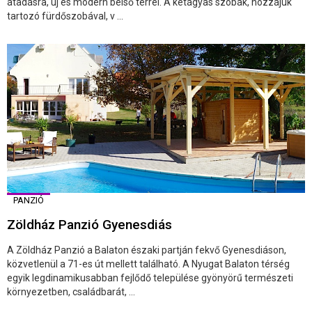
átadásra, új és modern belső térrel. A kétágyas szobák, hozzájuk
tartozó fürdőszobával, v ...
PANZIÓ
Zöldház Panzió Gyenesdiás
A Zöldház Panzió a Balaton északi partján fekvő Gyenesdiáson,
közvetlenül a 71-es út mellett található. A Nyugat Balaton térség
egyik legdinamikusabban fejlődő települése gyönyörű természeti
környezetben, családbarát, ...