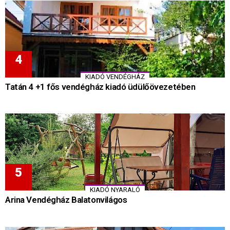
KIADÓ VENDÉGHÁZ
Tatán 4 +1 fős vendégház kiadó üdülőövezetében
KIADÓ NYARALÓ
Arina Vendégház Balatonvilágos