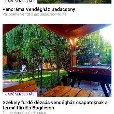
KIADÓ VENDÉGHÁZ
Panoráma Vendégház Badacsony
Panoráma Vendégház Badacsonytomaj
KIADÓ VENDÉGHÁZ
Székely fürdő dézsás vendégház csapatoknak a
termálfürdős Bogácson
Tünde Vendégház Bogács