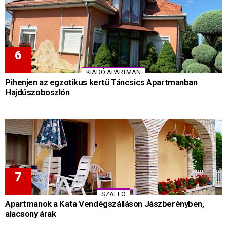
KIADÓ APARTMAN
Pihenjen az egzotikus kertű Táncsics Apartmanban
Hajdúszoboszlón
SZÁLLÓ
Apartmanok a Kata Vendégszálláson Jászberényben,
alacsony árak