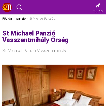
KERESÉS
Top 10
Itt vagy most:
Főoldal
panzió
St Michael Panzió Vasszentmihály Őrség
St Michael Panzió
Vasszentmihály Őrség
St Michael Panzió Vasszentmihály