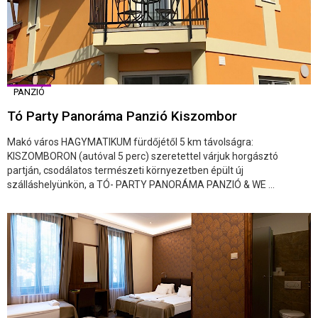
PANZIÓ
Tó Party Panoráma Panzió Kiszombor
Makó város HAGYMATIKUM fürdőjétől 5 km távolságra:
KISZOMBORON (autóval 5 perc) szeretettel várjuk horgásztó
partján, csodálatos természeti környezetben épült új
szálláshelyünkön, a TÓ- PARTY PANORÁMA PANZIÓ & WE ...