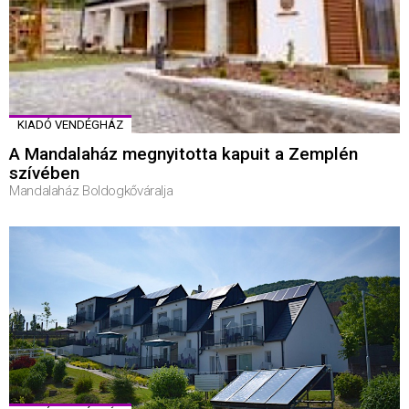
KIADÓ VENDÉGHÁZ
A Mandalaház megnyitotta kapuit a Zemplén
szívében
Mandalaház Boldogkőváralja