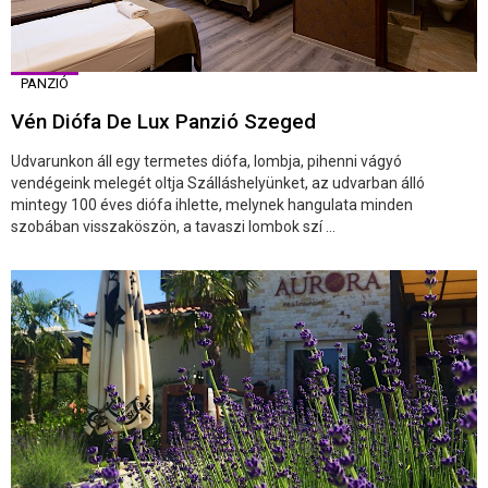
PANZIÓ
Vén Diófa De Lux Panzió Szeged
Udvarunkon áll egy termetes diófa, lombja, pihenni vágyó
vendégeink melegét oltja Szálláshelyünket, az udvarban álló
mintegy 100 éves diófa ihlette, melynek hangulata minden
szobában visszaköszön, a tavaszi lombok szí ...