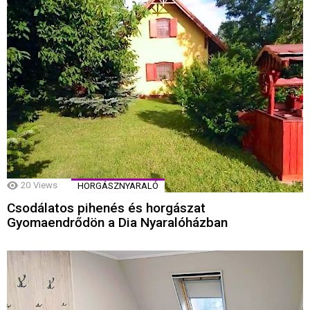
20
Views
HORGÁSZNYARALÓ
Csodálatos pihenés és horgászat
Gyomaendrődön a Dia Nyaralóházban