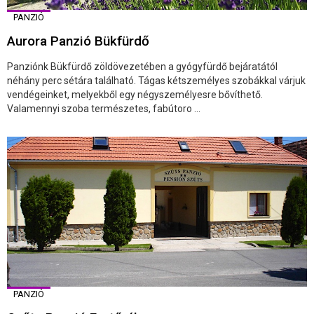
PANZIÓ
Aurora Panzió Bükfürdő
Panziónk Bükfürdő zöldövezetében a gyógyfürdő bejáratától
néhány perc sétára található. Tágas kétszemélyes szobákkal várjuk
vendégeinket, melyekből egy négyszemélyesre bővíthető.
Valamennyi szoba természetes, fabútoro ...
PANZIÓ