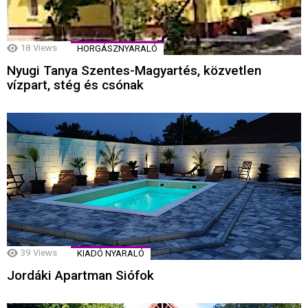
18
Views
HORGÁSZNYARALÓ
Nyugi Tanya Szentes-Magyartés, közvetlen
vízpart, stég és csónak
39
Views
KIADÓ NYARALÓ
Jordáki Apartman Siófok