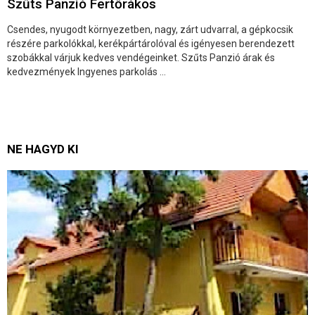
Szűts Panzió Fertőrákos
Csendes, nyugodt környezetben, nagy, zárt udvarral, a gépkocsik
részére parkolókkal, kerékpártárolóval és igényesen berendezett
szobákkal várjuk kedves vendégeinket. Szűts Panzió árak és
kedvezmények Ingyenes parkolás ...
NE HAGYD KI